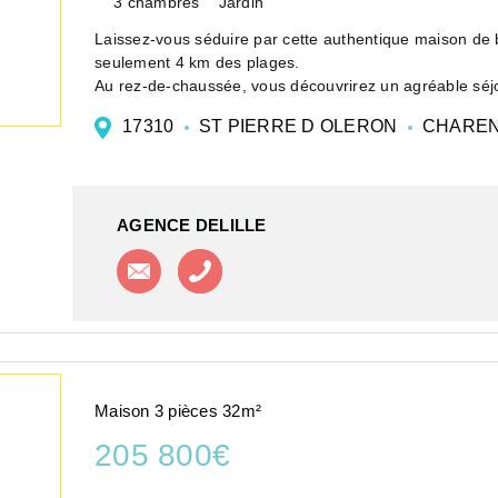
3 chambres
Jardin
Laissez-vous séduire par cette authentique maison de bo
seulement 4 km des plages.
Au rez-de-chaussée, vous découvrirez un agréable séjo
qu'...
17310
ST PIERRE D OLERON
CHAREN
AGENCE DELILLE
Contacter l'agence
Appeler l'agence
Maison 3 pièces 32m²
205 800€