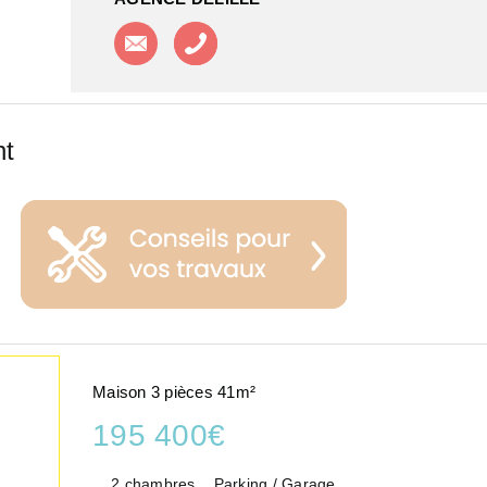
Contacter l'agence
Appeler l'agence
nt
Maison 3 pièces 41m²
195 400€
2 chambres
Parking / Garage