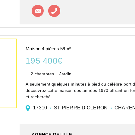
Contacter l'agence
Appeler l'agence
Maison 4 pièces 59m²
195 400€
2 chambres
Jardin
À seulement quelques minutes à pied du célèbre port de l
découvrez cette maison des années 1970 offrant un f
et recherché.
Située dan...
17310
ST PIERRE D OLERON
CHAREN
AGENCE DELILLE