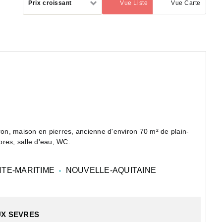
Prix croissant
Vue Liste
Vue Carte
(activé)
par
ron, maison en pierres, ancienne d'environ 70 m² de plain-
pied à rénover, comprenant cuisine, séjour, deux chambres, salle d'eau, WC.
TE-MARITIME
NOUVELLE-AQUITAINE
UX SEVRES