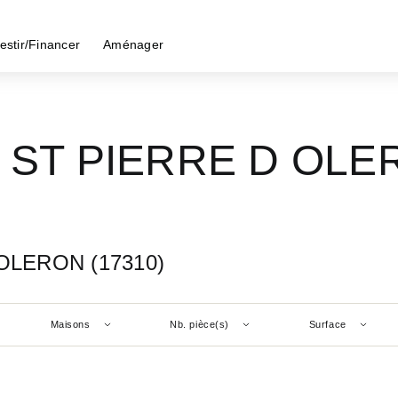
estir/Financer
Aménager
 - ST PIERRE D OLE
 OLERON (17310)
Maisons
Nb. pièce(s)
Surface