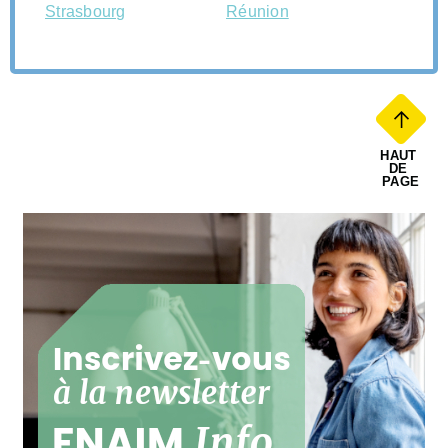
Strasbourg
Réunion
HAUT 
DE 
PAGE