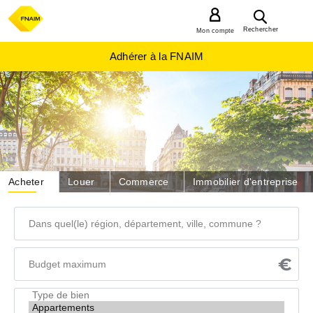
MENU
Rechercher
Mon compte
Adhérer à la FNAIM
Acheter
Louer
Commerce
Immobilier d'entreprise
Dans
quel(le)
région,
Budget
département,
maximum
ville,
Type
commune
de