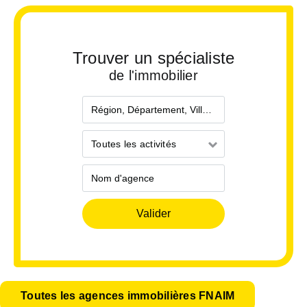
Trouver un spécialiste
de l'immobilier
Localisation
Toutes
Toutes les activités
les
activités
Nom
d'agence
Toutes les agences immobilières FNAIM