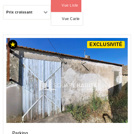
Vue Liste
(activé)
Trier
Prix croissant
par
Vue Carte
EXCLUSIVITÉ
ACHAT
PARKING
NOUVELLE-
AQUITAINE
CHARENTE-
MARITIME
(17)
ST
PIERRE
D
OLERON
(17310)
Parking