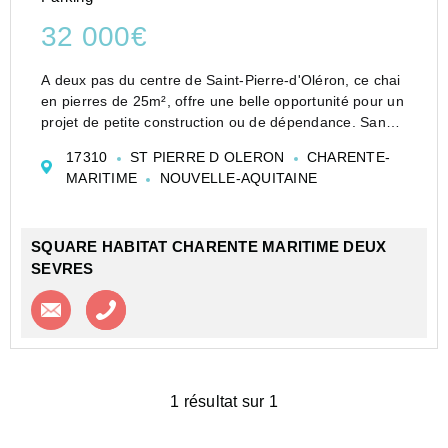
32 000€
A deux pas du centre de Saint-Pierre-d'Oléron, ce chai
en pierres de 25m², offre une belle opportunité pour un
projet de petite construction ou de dépendance. Sans
extérieur.
17310
ST PIERRE D OLERON
CHARENTE-
Viabilisation à proximité,
MARITIME
NOUVELLE-AQUITAINE
Idéal pied-à-terre, bureau, ou projet annexe.
SQUARE HABITAT CHARENTE MARITIME DEUX
SEVRES
Contacter l'agence
Appeler l’agence
1 résultat sur 1