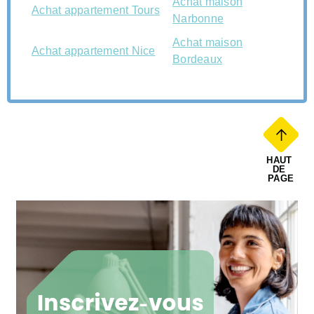
Achat maison
Achat appartement Tours
Narbonne
Achat maison
Achat appartement Nice
Bordeaux
HAUT 
DE 
PAGE