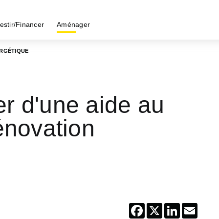
estir/Financer
Aménager
ERGÉTIQUE
r d'une aide au
énovation
Facebook
X
LinkedIn
Email