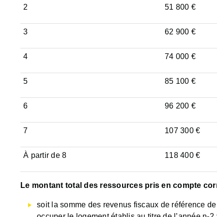
2
51 800 €
3
62 900 €
4
74 000 €
5
85 100 €
6
96 200 €
7
107 300 €
À partir de 8
118 400 €
Le montant total des ressources pris en compte co
soit la somme des revenus fiscaux de référence de
occuper le logement établis au titre de l’année n-2 