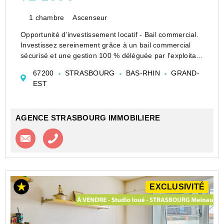
1 chambre
Ascenseur
Opportunité d'investissement locatif - Bail commercial.
Investissez sereinement grâce à un bail commercial
sécurisé et une gestion 100 % déléguée par l'exploitant
professionnel. Vous bénéficiez d'un loyer annuel
67200
STRASBOURG
BAS-RHIN
GRAND-
garanti d'un montant de ...
EST
AGENCE STRASBOURG IMMOBILIERE
Contacter l'agence
Appeler l’agence
EXCLUSIVITÉ