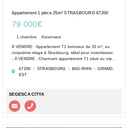
Appartement 1 pièce 25m² STRASBOURG 67200
79 000€
1 chambre
Ascenseur
À VENDRE : Appartement T1 lumineux de 25 m², au
cinquième étage à Strasbourg, idéal pour investisseur.
- À VENDRE : Charmant appartement T1 situé au cœur
de Strasbourg fonctionnel et lumineux. Il au cinquième
67200
STRASBOURG
BAS-RHIN
GRAND-
étage d'un immeuble de six niveaux, cet appart...
EST
SEGESCA CITYA
Contacter l'agence
Appeler l’agence