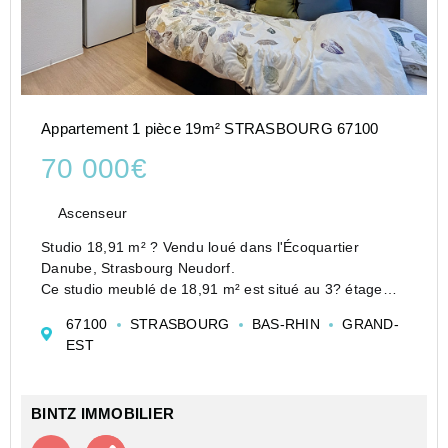
Appartement 1 pièce 19m² STRASBOURG 67100
70 000€
Ascenseur
Studio 18,91 m² ? Vendu loué dans l'Écoquartier
Danube, Strasbourg Neudorf.
Ce studio meublé de 18,91 m² est situé au 3? étage
d'une résidence récente construite en 2016, équipée
67100
STRASBOURG
BAS-RHIN
GRAND-
d'un ascenseur.
EST
Il offre une pièce de vie lumineuse avec kit...
BINTZ IMMOBILIER
Contacter l'agence
Appeler l’agence