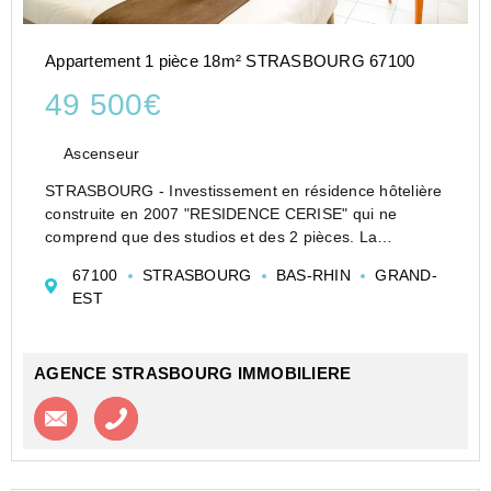
Appartement 1 pièce 18m² STRASBOURG 67100
49 500€
Ascenseur
STRASBOURG - Investissement en résidence hôtelière
construite en 2007 "RESIDENCE CERISE" qui ne
comprend que des studios et des 2 pièces. La
résidence bien tenue, est située au 5 rue Job 67100
67100
STRASBOURG
BAS-RHIN
GRAND-
STRASBOURG. Nous proposons un studio de 18,2 m²
EST
entièreme...
AGENCE STRASBOURG IMMOBILIERE
Contacter l'agence
Appeler l’agence