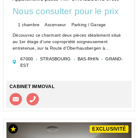
Nous consulter pour le prix
1 chambre
Ascenseur
Parking / Garage
Découvrez ce charmant deux pièces idéalement situé
au 1er étage d'une copropriété soigneusement
entretenue, sur la Route d'Oberhausbergen à
Cronenbourg.
67000
STRASBOURG
BAS-RHIN
GRAND-
Ce logement lumineux s'ouvre sur une entrée
EST
accueillante de 6,13 m² avec placard intégr...
CABINET IMMOVAL
Contacter l'agence
Appeler l’agence
EXCLUSIVITÉ