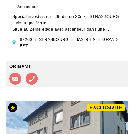
Ascenseur
Spécial investisseur - Studio de 20m² - STRASBOURG
- Montagne Verte
Situé au 2ème étage avec ascenseur dans une
copropriété récente de 2012, calme et bien entretenue,
67200
STRASBOURG
BAS-RHIN
GRAND-
nous vous proposons ce 1P en excellent état à
EST
proximité des transports.
Comprenant un...
ORIGAMI
Contacter l'agence
Appeler l’agence
EXCLUSIVITÉ