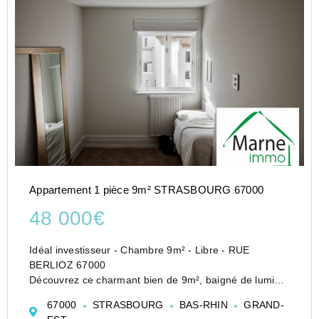
Appartement 1 pièce 9m² STRASBOURG 67000
48 000€
Idéal investisseur - Chambre 9m² - Libre - RUE
BERLIOZ 67000
Découvrez ce charmant bien de 9m², baigné de lumière
et prêt à accueillir votre touche personnelle. Situé dans
67000
STRASBOURG
BAS-RHIN
GRAND-
un cadre de vie dynamique, cet espace cosy et