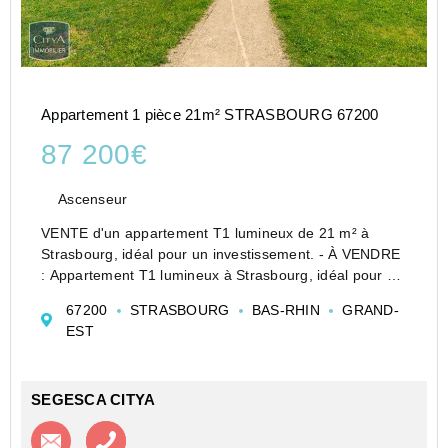
Appartement 1 pièce 21m² STRASBOURG 67200
87 200€
Ascenseur
VENTE d'un appartement T1 lumineux de 21 m² à
Strasbourg, idéal pour un investissement. - À VENDRE
: Appartement T1 lumineux à Strasbourg, idéal pour un
investissement judicieux. Situé au cœur d'un quartier
67200
STRASBOURG
BAS-RHIN
GRAND-
recherché, cet appartement de 21 m², constr...
EST
SEGESCA CITYA
Contacter l'agence
Appeler l’agence