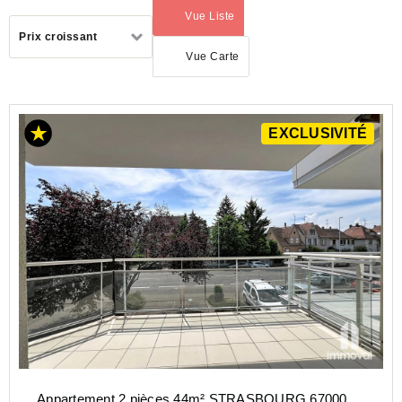
Vue Liste
(activé)
Trier
Prix croissant
par
Vue Carte
ACHAT
EXCLUSIVITÉ
APPARTEMENT
GRAND-
EST
BAS-
RHIN
(67)
STRASBOURG
(67200)
Appartement 2 pièces 44m² STRASBOURG 67000