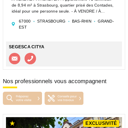
de 8,94 m² à Strasbourg, quartier prisé des Contades,
idéal pour une personne seule. - À VENDRE / À
ACHETER : Appartement T1 situé à Strasbourg, dans
67000
STRASBOURG
BAS-RHIN
GRAND-
le quartier prisé des Contades, au sein de la résidence
EST
Les Arq...
SEGESCA CITYA
Contacter l'agence
Appeler l’agence
Nos professionnels vous accompagnent
EXCLUSIVITÉ