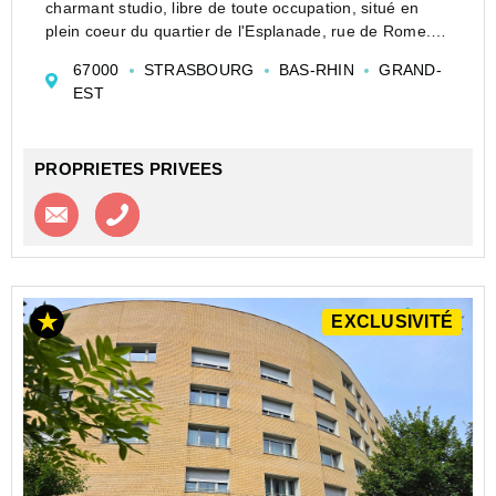
charmant studio, libre de toute occupation, situé en
plein coeur du quartier de l'Esplanade, rue de Rome.
Idéalement situé à 2 pas des universités, transports en
67000
STRASBOURG
BAS-RHIN
GRAND-
commun (bus/tram) et petits commerc...
EST
PROPRIETES PRIVEES
Contacter l'agence
Appeler l’agence
EXCLUSIVITÉ