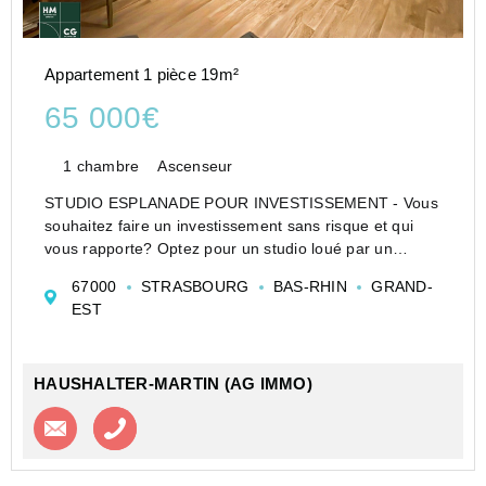
Appartement 1 pièce 19m²
65 000€
1 chambre
Ascenseur
STUDIO ESPLANADE POUR INVESTISSEMENT - Vous
souhaitez faire un investissement sans risque et qui
vous rapporte? Optez pour un studio loué par un
exploitant (bail commercial de 9 ans avec tacite
67000
STRASBOURG
BAS-RHIN
GRAND-
reconduction), 19,81m², une belle pièce de vie, une
EST
grande salle ...
HAUSHALTER-MARTIN (AG IMMO)
Contacter l'agence
Appeler l’agence