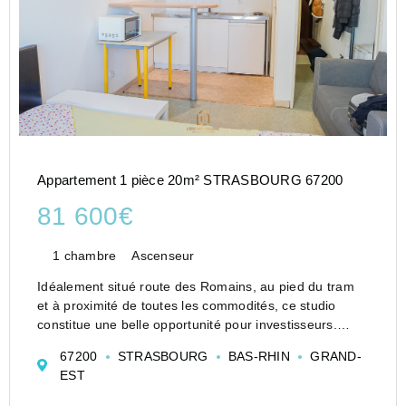
Appartement 1 pièce 20m² STRASBOURG 67200
81 600€
1 chambre
Ascenseur
Idéalement situé route des Romains, au pied du tram
et à proximité de toutes les commodités, ce studio
constitue une belle opportunité pour investisseurs.
Situé au 6ème étage sur 7 avec ascenseur, dans une
67200
STRASBOURG
BAS-RHIN
GRAND-
copropriété des années 80, il bénéficie d'un e...
EST