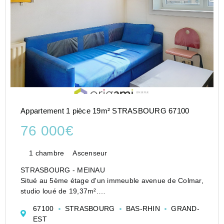
Appartement 1 pièce 19m² STRASBOURG 67100
76 000€
1 chambre
Ascenseur
STRASBOURG - MEINAU
Situé au 5ème étage d'un immeuble avenue de Colmar,
studio loué de 19,37m².
Il se compose d'une entrée, d'une kitchenette donnant
67100
STRASBOURG
BAS-RHIN
GRAND-
sur la pièce principale avec placard et d'une salle de
EST
bains avec wc.