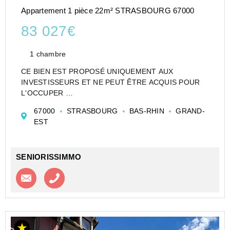
Appartement 1 pièce 22m² STRASBOURG 67000
83 027€
1 chambre
CE BIEN EST PROPOSÉ UNIQUEMENT AUX
INVESTISSEURS ET NE PEUT ÊTRE ACQUIS POUR
L'OCCUPER
CESSION APPARTEMENT EN RÉSIDENCE
67000
STRASBOURG
BAS-RHIN
GRAND-
ETUDIANTE DE TYPE T1 DE 22 M² À STRASBOURG -
EST
STUDÉA WINSTON 2 - NEXITY STUDEA
Investir dans un appartement de type T1 en Etudian...
SENIORISSIMMO
Contacter l'agence
Appeler l’agence