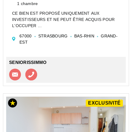
1 chambre
CE BIEN EST PROPOSÉ UNIQUEMENT AUX
INVESTISSEURS ET NE PEUT ÊTRE ACQUIS POUR
L'OCCUPER
CESSION APPARTEMENT EN RÉSIDENCE
67000
STRASBOURG
BAS-RHIN
GRAND-
ETUDIANTE DE TYPE STUDIO DE 19 M² À
EST
STRASBOURG - STUDÉA WINSTON 2 - NEXITY
STUDEA
Investir dans un appartement de type Studio en...
SENIORISSIMMO
Contacter l'agence
Appeler l’agence
EXCLUSIVITÉ