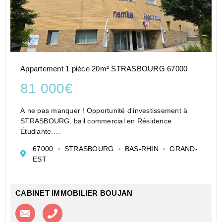
Appartement 1 pièce 20m² STRASBOURG 67000
81 000€
A ne pas manquer ! Opportunité d'investissement à
STRASBOURG, bail commercial en Résidence
Étudiante.
Gestion 100 % déléguée par un exploitant
67000
STRASBOURG
BAS-RHIN
GRAND-
professionnel : loyer annuel sécurisé de 3 650 EUR,
EST
sans souci de gestion ni de vacance locative.
Régime...
CABINET IMMOBILIER BOUJAN
Contacter l'agence
Appeler l’agence