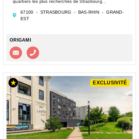
quartiers les plus recherchés de Strasbourg
En immobilier, certains emplacements font toute la
67100
STRASBOURG
BAS-RHIN
GRAND-
différence. À quelques pas seulement de la très
EST
appréciée Place...
ORIGAMI
Contacter l'agence
Appeler l’agence
EXCLUSIVITÉ