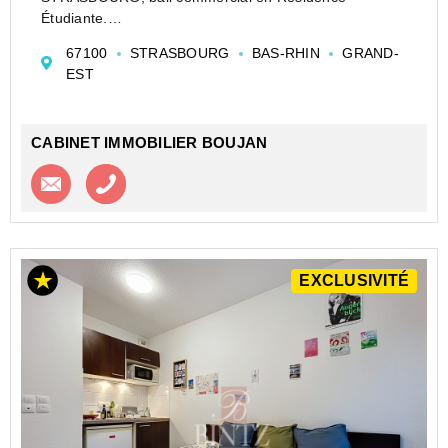
Étudiante.
Gestion 100 % déléguée par un exploitant
67100
STRASBOURG
BAS-RHIN
GRAND-
professionnel : loyer annuel sécurisé de 3 240 EUR,
EST
sans souci de gestion ni de vacance locative.
Régime...
CABINET IMMOBILIER BOUJAN
Contacter l'agence
Appeler l’agence
EXCLUSIVITÉ