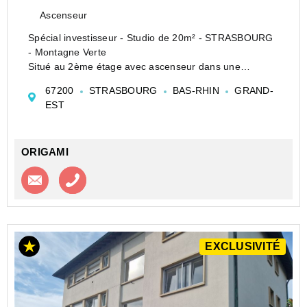
Ascenseur
Spécial investisseur - Studio de 20m² - STRASBOURG
- Montagne Verte
Situé au 2ème étage avec ascenseur dans une
copropriété récente de 2012, calme et bien entretenue,
67200
STRASBOURG
BAS-RHIN
GRAND-
nous vous proposons ce 1P en excellent état à
EST
proximité des transports.
Comprenant un...
ORIGAMI
Contacter l'agence
Appeler l’agence
EXCLUSIVITÉ