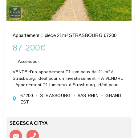
Appartement 1 pièce 21m² STRASBOURG 67200
87 200€
Ascenseur
VENTE d'un appartement T1 lumineux de 21 m² à
Strasbourg, idéal pour un investissement. - À VENDRE
: Appartement T1 lumineux à Strasbourg, idéal pour un
investissement judicieux. Situé au cœur d'un quartier
67200
STRASBOURG
BAS-RHIN
GRAND-
recherché, cet appartement de 21 m², constr...
EST
SEGESCA CITYA
Contacter l'agence
Appeler l’agence