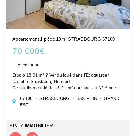
Appartement 1 pièce 19m² STRASBOURG 67100
70 000€
Ascenseur
Studio 18,91 m² ? Vendu loué dans l'Écoquartier
Danube, Strasbourg Neudorf.
Ce studio meublé de 18,91 m² est situé au 3? étage
d'une résidence récente construite en 2016, équipée
67100
STRASBOURG
BAS-RHIN
GRAND-
d'un ascenseur.
EST
Il offre une pièce de vie lumineuse avec kit...
BINTZ IMMOBILIER
Contacter l'agence
Appeler l’agence