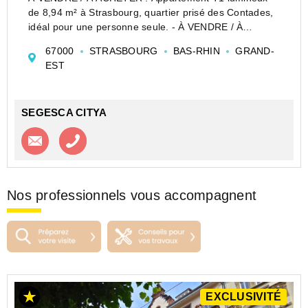
de 8,94 m² à Strasbourg, quartier prisé des Contades,
idéal pour une personne seule. - À VENDRE / À
ACHETER : Appartement T1 situé à Strasbourg, dans
67000
STRASBOURG
BAS-RHIN
GRAND-
le quartier prisé des Contades, au sein de la résidence
EST
Les Arq...
SEGESCA CITYA
Contacter l'agence
Appeler l’agence
Nos professionnels vous accompagnent
EXCLUSIVITÉ