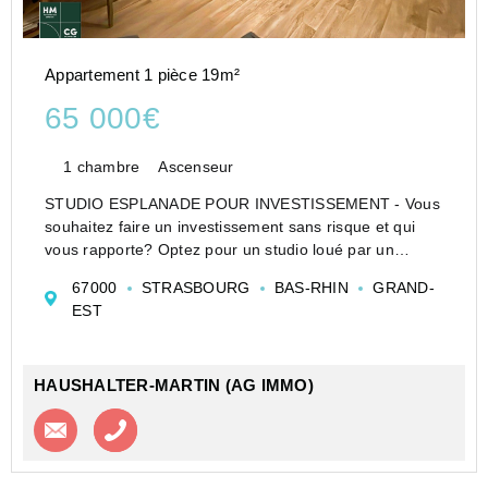
Appartement 1 pièce 19m²
65 000€
1 chambre
Ascenseur
STUDIO ESPLANADE POUR INVESTISSEMENT - Vous
souhaitez faire un investissement sans risque et qui
vous rapporte? Optez pour un studio loué par un
exploitant (bail commercial de 9 ans avec tacite
67000
STRASBOURG
BAS-RHIN
GRAND-
reconduction), 19,81m², une belle pièce de vie, une
EST
grande salle ...
HAUSHALTER-MARTIN (AG IMMO)
Contacter l'agence
Appeler l’agence