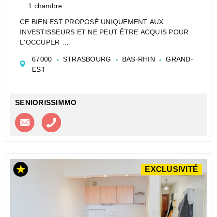
1 chambre
CE BIEN EST PROPOSÉ UNIQUEMENT AUX
INVESTISSEURS ET NE PEUT ÊTRE ACQUIS POUR
L'OCCUPER
CESSION APPARTEMENT EN RÉSIDENCE
67000
STRASBOURG
BAS-RHIN
GRAND-
ETUDIANTE DE TYPE STUDIO DE 19 M² À
EST
STRASBOURG - STUDÉA WINSTON 2 - NEXITY
STUDEA
Investir dans un appartement de type Studio en...
SENIORISSIMMO
Contacter l'agence
Appeler l’agence
EXCLUSIVITÉ