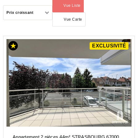
Vue Liste
(activé)
Trier
Prix croissant
par
Vue Carte
ACHAT
EXCLUSIVITÉ
APPARTEMENT
GRAND-
EST
BAS-
RHIN
(67)
STRASBOURG
(67100)
Appartement 2 pièces 44m² STRASBOURG 67000