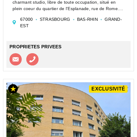
charmant studio, libre de toute occupation, situé en
plein coeur du quartier de l'Esplanade, rue de Rome.
Idéalement situé à 2 pas des universités, transports en
67000
STRASBOURG
BAS-RHIN
GRAND-
commun (bus/tram) et petits commerc...
EST
PROPRIETES PRIVEES
Contacter l'agence
Appeler l’agence
EXCLUSIVITÉ