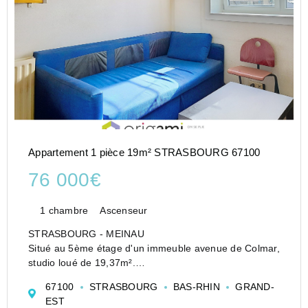
Appartement 1 pièce 19m² STRASBOURG 67100
76 000€
1 chambre
Ascenseur
STRASBOURG - MEINAU
Situé au 5ème étage d'un immeuble avenue de Colmar,
studio loué de 19,37m².
Il se compose d'une entrée, d'une kitchenette donnant
67100
STRASBOURG
BAS-RHIN
GRAND-
sur la pièce principale avec placard et d'une salle de
EST
bains avec wc.