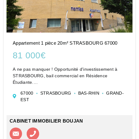
Appartement 1 pièce 20m² STRASBOURG 67000
81 000€
A ne pas manquer ! Opportunité d'investissement à
STRASBOURG, bail commercial en Résidence
Étudiante.
Gestion 100 % déléguée par un exploitant
67000
STRASBOURG
BAS-RHIN
GRAND-
professionnel : loyer annuel sécurisé de 3 650 EUR,
EST
sans souci de gestion ni de vacance locative.
Régime...
CABINET IMMOBILIER BOUJAN
Contacter l'agence
Appeler l’agence