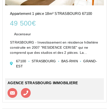
Appartement 1 pièce 18m² STRASBOURG 67100
49 500€
Ascenseur
STRASBOURG - Investissement en résidence hôtelière
construite en 2007 "RESIDENCE CERISE" qui ne
comprend que des studios et des 2 pièces. La
résidence bien tenue, est située au 5 rue Job 67100
67100
STRASBOURG
BAS-RHIN
GRAND-
STRASBOURG. Nous proposons un studio de 18,2 m²
EST
entièreme...
AGENCE STRASBOURG IMMOBILIERE
Contacter l'agence
Appeler l’agence