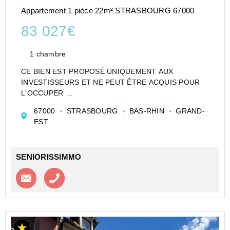
Appartement 1 pièce 22m² STRASBOURG 67000
83 027€
1 chambre
CE BIEN EST PROPOSÉ UNIQUEMENT AUX
INVESTISSEURS ET NE PEUT ÊTRE ACQUIS POUR
L'OCCUPER
CESSION APPARTEMENT EN RÉSIDENCE
67000
STRASBOURG
BAS-RHIN
GRAND-
ETUDIANTE DE TYPE T1 DE 22 M² À STRASBOURG -
EST
STUDÉA WINSTON 2 - NEXITY STUDEA
Investir dans un appartement de type T1 en Etudian...
SENIORISSIMMO
Contacter l'agence
Appeler l’agence