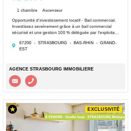
1 chambre
Ascenseur
Opportunité d'investissement locatif - Bail commercial.
Investissez sereinement grâce à un bail commercial
sécurisé et une gestion 100 % déléguée par l'exploitant
professionnel. Vous bénéficiez d'un loyer annuel
67200
STRASBOURG
BAS-RHIN
GRAND-
garanti d'un montant de ...
EST
AGENCE STRASBOURG IMMOBILIERE
Contacter l'agence
Appeler l’agence
EXCLUSIVITÉ