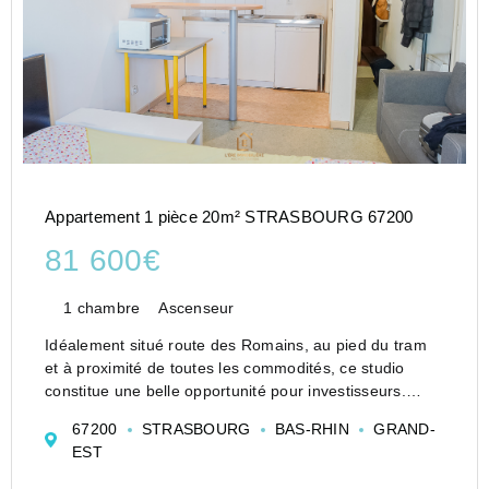
Appartement 1 pièce 20m² STRASBOURG 67200
81 600€
1 chambre
Ascenseur
Idéalement situé route des Romains, au pied du tram
et à proximité de toutes les commodités, ce studio
constitue une belle opportunité pour investisseurs.
Situé au 6ème étage sur 7 avec ascenseur, dans une
67200
STRASBOURG
BAS-RHIN
GRAND-
copropriété des années 80, il bénéficie d'un e...
EST