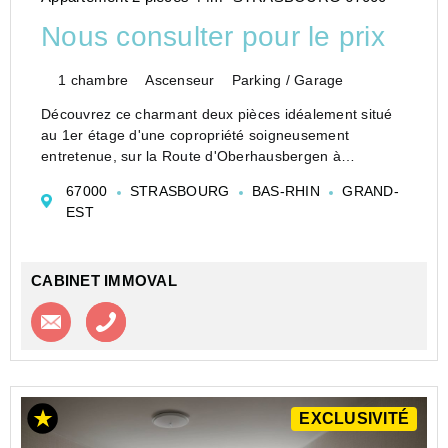
Nous consulter pour le prix
1 chambre
Ascenseur
Parking / Garage
Découvrez ce charmant deux pièces idéalement situé
au 1er étage d'une copropriété soigneusement
entretenue, sur la Route d'Oberhausbergen à
Cronenbourg.
67000
STRASBOURG
BAS-RHIN
GRAND-
Ce logement lumineux s'ouvre sur une entrée
EST
accueillante de 6,13 m² avec placard intégr...
CABINET IMMOVAL
Contacter l'agence
Appeler l’agence
EXCLUSIVITÉ