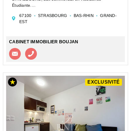
Étudiante.
Gestion 100 % déléguée par un exploitant
67100
STRASBOURG
BAS-RHIN
GRAND-
professionnel : loyer annuel sécurisé de 3 240 EUR,
EST
sans souci de gestion ni de vacance locative.
Régime...
CABINET IMMOBILIER BOUJAN
Contacter l'agence
Appeler l’agence
EXCLUSIVITÉ