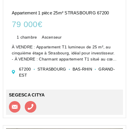
Appartement 1 pièce 25m² STRASBOURG 67200
79 000€
1 chambre
Ascenseur
À VENDRE : Appartement T1 lumineux de 25 m², au
cinquième étage à Strasbourg, idéal pour investisseur.
- À VENDRE : Charmant appartement T1 situé au cœur
de Strasbourg fonctionnel et lumineux. Il au cinquième
67200
STRASBOURG
BAS-RHIN
GRAND-
étage d'un immeuble de six niveaux, cet appart...
EST
SEGESCA CITYA
Contacter l'agence
Appeler l’agence