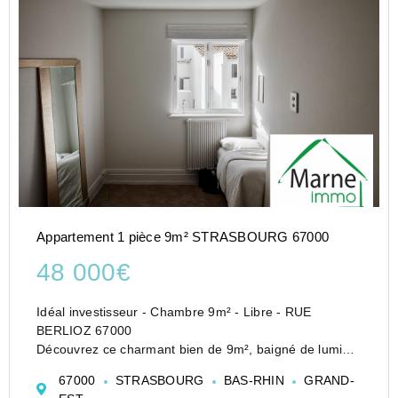
Appartement 1 pièce 9m² STRASBOURG 67000
48 000€
Idéal investisseur - Chambre 9m² - Libre - RUE
BERLIOZ 67000
Découvrez ce charmant bien de 9m², baigné de lumière
et prêt à accueillir votre touche personnelle. Situé dans
67000
STRASBOURG
BAS-RHIN
GRAND-
un cadre de vie dynamique, cet espace cosy et