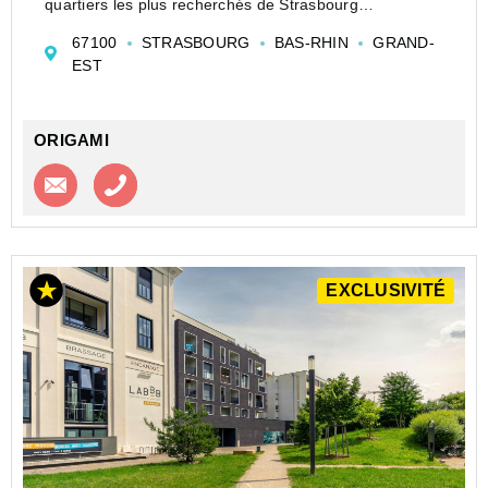
quartiers les plus recherchés de Strasbourg
En immobilier, certains emplacements font toute la
67100
STRASBOURG
BAS-RHIN
GRAND-
différence. À quelques pas seulement de la très
EST
appréciée Place...
ORIGAMI
Contacter l'agence
Appeler l’agence
EXCLUSIVITÉ