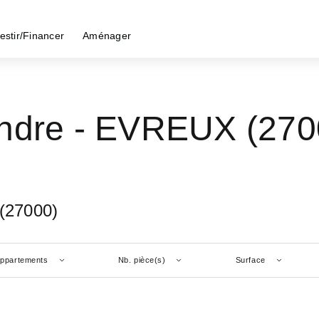
estir/Financer
Aménager
endre - EVREUX (270
(27000)
ppartements
Nb. pièce(s)
Surface