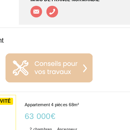
Contacter l'agence
Appeler l'agence
nt
VITÉ
Appartement 4 pièces 68m²
63 000€
2 chambres
Ascenseur