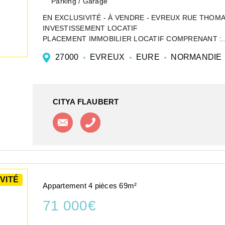
Parking / Garage
EN EXCLUSIVITÉ - À VENDRE - EVREUX RUE THOMA
INVESTISSEMENT LOCATIF
PLACEMENT IMMOBILIER LOCATIF COMPRENANT :
LOYER ANNUEL DE 4560 EUROS HORS CHARGES A
27000
EVREUX
EURE
NORMANDIE
RENTABILITÉ BRUT DE 6.80 % !!
Situé dans un ...
CITYA FLAUBERT
Contacter l'agence
Appeler l'agence
VITÉ
Appartement 4 pièces 69m²
71 000€