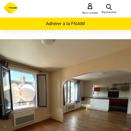
MENU
Rechercher
Mon compte
Adhérer à la FNAIM
ACHAT
APPARTEMENT
NORMANDIE
EURE
(27)
EVREUX
(27000)