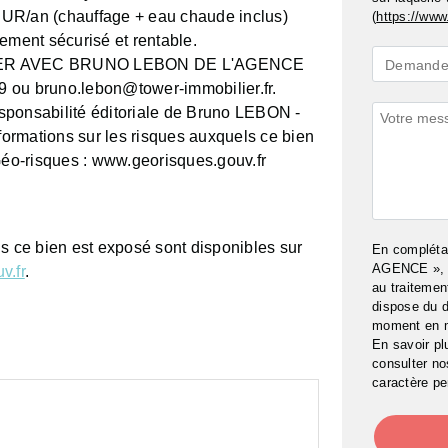
EUR/an (chauffage + eau chaude inclus)
(
https://www.
ement sécurisé et rentable.
Demande
TER AVEC BRUNO LEBON DE L'AGENCE
Demande 
*
u bruno.lebon@tower-immobilier.fr.
sponsabilité éditoriale de Bruno LEBON -
Commenta
mations sur les risques auxquels ce bien
 Géo-risques : www.georisques.gouv.fr
ls ce bien est exposé sont disponibles sur
En complét
AGENCE », j
v.fr
.
au traitemen
dispose du d
moment en 
En savoir pl
consulter n
caractère pe