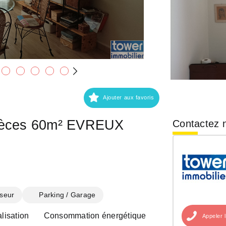
Ajouter aux favoris
pièces 60m² EVREUX
Contactez n
seur
Parking / Garage
lisation
Consommation énergétique
Appeler