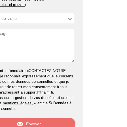
bloctel.gouv.fr
).
de visite
ires
ant le formulaire «CONTACTEZ NOTRE
e reconnais expressément que je consens
t de mes données personnelles et que je
roit de retirer mon consentement à tout
m'adressant à
support@fnaim.fr
.
us sur la gestion de vos données et droits :
os
mentions légales
, « article 5/ Données à
rsonnel ».