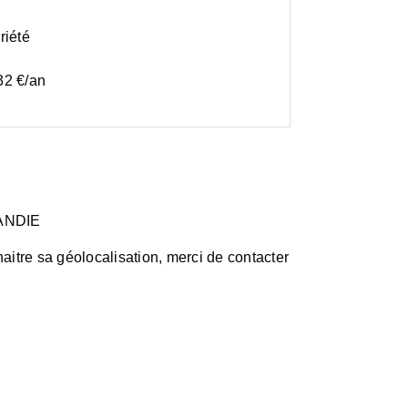
riété
32 €/an
ANDIE
aitre sa géolocalisation, merci de contacter