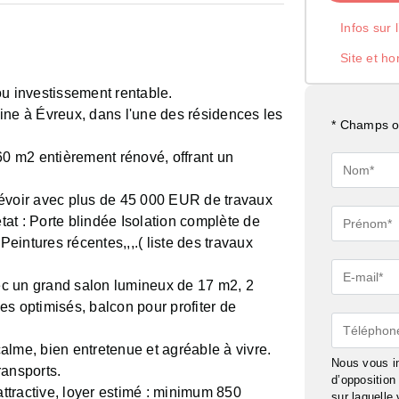
Infos sur 
Site et ho
ou investissement rentable.
ine à Évreux, dans l'une des résidences les
* Champs ob
 m2 entièrement rénové, offrant un
Nom*
révoir avec plus de 45 000 EUR de travaux
Prénom*
état : Porte blindée Isolation complète de
intures récentes,,,.( liste des travaux
E-
c un grand salon lumineux de 17 m2, 2
mail*
es optimisés, balcon pour profiter de
Téléphon
alme, bien entretenue et agréable à vivre.
Nous vous in
ransports.
d’oppositio
attractive, loyer estimé : minimum 850
sur laquelle