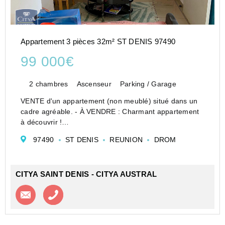
Appartement 3 pièces 32m² ST DENIS 97490
99 000€
2 chambres
Ascenseur
Parking / Garage
VENTE d'un appartement (non meublé) situé dans un
cadre agréable. - À VENDRE : Charmant appartement
à découvrir !
Nous vous présentons un appartement qui saura
97490
ST DENIS
REUNION
DROM
séduire par son potentiel et son ambiance chaleureuse.
Situé dans un quartier agréable, cet ...
CITYA SAINT DENIS - CITYA AUSTRAL
Contacter l'agence
Appeler l’agence