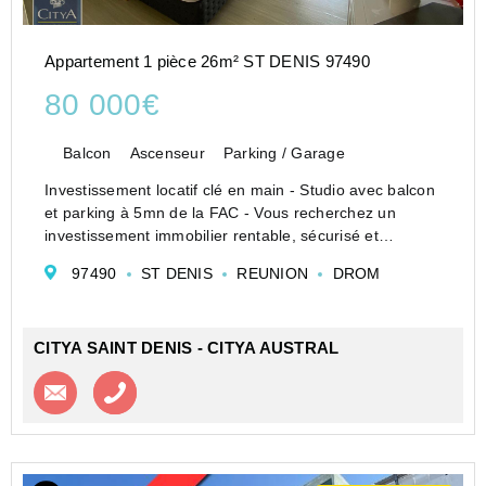
Appartement 1 pièce 26m² ST DENIS 97490
80 000€
Balcon
Ascenseur
Parking / Garage
Investissement locatif clé en main - Studio avec balcon
et parking à 5mn de la FAC - Vous recherchez un
investissement immobilier rentable, sécurisé et
idéalement situé ? Ce studio de 26,32 m², situé au
97490
ST DENIS
REUNION
DROM
4ème étage avec ascenseur d'une résidence récente
de...
CITYA SAINT DENIS - CITYA AUSTRAL
Contacter l'agence
Appeler l’agence