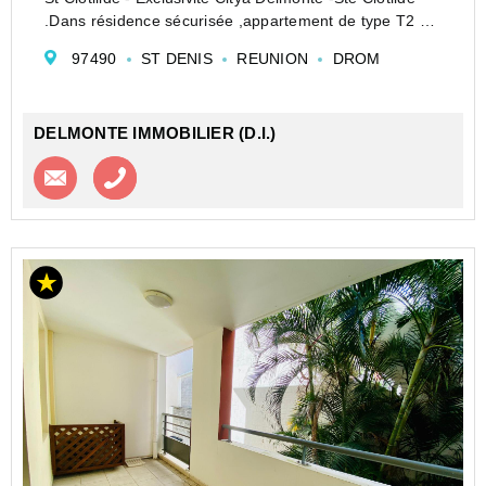
.Dans résidence sécurisée ,appartement de type T2 de
49m² avec varangue de 13 m² .Offrant une chambre
97490
ST DENIS
REUNION
DROM
climatisée avec rangement ,un séjour, une sall...
DELMONTE IMMOBILIER (D.I.)
Contacter l'agence
Appeler l’agence