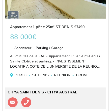
Appartement 1 pièce 25m² ST DENIS 97490
88 000€
Ascenseur
Parking / Garage
A 5minutes de la FAC - Appartement T1 à Saint-Denis /
Sainte Clotilde et parking. - INVESTISSEMENT
LOCATIF A COTE DE L UNIVERSITE DE LA REUNION
Situé à Sainte Clotilde, à 5 minutes de la faculté de la
97490
ST DENIS
REUNION
DROM
Réunion, cet appartement de type STUDIO, au second
étage...
CITYA SAINT DENIS - CITYA AUSTRAL
Contacter l'agence
Appeler l’agence