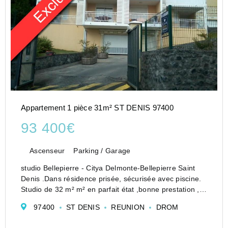
Appartement 1 pièce 31m² ST DENIS 97400
93 400€
Ascenseur
Parking / Garage
studio Bellepierre - Citya Delmonte-Bellepierre Saint
Denis .Dans résidence prisée, sécurisée avec piscine.
Studio de 32 m² m² en parfait état ,bonne prestation ,
séjour ,kitchenette ,toilette ,SDB ,varangue.
97400
ST DENIS
REUNION
DROM
Appartement calme ,idéalement placé da...