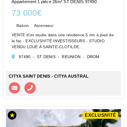
Appartement 1 pièce 26m² ST DENIS 97490
73 000€
Balcon
Ascenseur
VENTE d'un studio dans une résidence 5 mn à pied de
la fac - EXCLUSIVITÉ INVESTISSEURS - STUDIO
VENDU LOUÉ À SAINTE-CLOTILDE
Venez découvrir ce studio de 27,86 m² situé au 2ème
97490
ST DENIS
REUNION
DROM
étage avec ascenseur d'une résidence sécurisée à
Sainte-Clotilde (9749...
CITYA SAINT DENIS - CITYA AUSTRAL
Contacter l'agence
Appeler l’agence
EXCLUSIVITÉ