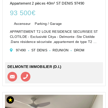
Appartement 2 pièces 40m² ST DENIS 97490
93 500€
Ascenseur
Parking / Garage
APPARTEMENT T2 LOUE RESIDENCE SECURISEE ST
CLOTILDE - Exclusivité Citya - Delmonte -Ste Clotilde
.Dans résidence sécurisée ,appartement de type T2 de
40m² avec varangue de 11 m² .Offrant une chambre
97490
ST DENIS
REUNION
DROM
climatisée avec rangement ,un séjour, une salle...
DELMONTE IMMOBILIER (D.I.)
Contacter l'agence
Appeler l’agence