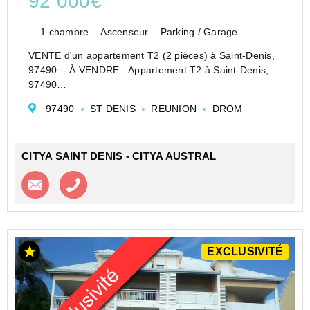
92 000€
1 chambre
Ascenseur
Parking / Garage
VENTE d'un appartement T2 (2 pièces) à Saint-Denis,
97490. - À VENDRE : Appartement T2 à Saint-Denis,
97490
Nous vous proposons un investissement de choix avec
97490
ST DENIS
REUNION
DROM
cet appartement T2 situé dans la dynamique ville de
Saint-Denis. Ce bien immobilier se compo...
CITYA SAINT DENIS - CITYA AUSTRAL
Contacter l'agence
Appeler l’agence
EXCLUSIVITÉ