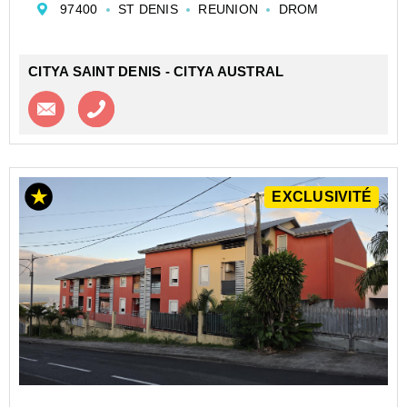
97400
ST DENIS
REUNION
DROM
dans un quartier dynamique, offrant un potentiel de
rentab...
CITYA SAINT DENIS - CITYA AUSTRAL
Contacter l'agence
Appeler l’agence
EXCLUSIVITÉ