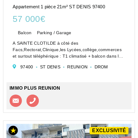
Appartement 1 pièce 21m² ST DENIS 97400
57 000€
Balcon
Parking / Garage
A SAINTE CLOTILDE à côté des
Facs,Rectorat,Clinique,les Lycées,collège,commerces
et surtout téléphérique : T1 climatisé + balcon dans les
étages d'une résidence avec ascenseur construite en
97400
ST DENIS
REUNION
DROM
2014 + parking sous-sol.
Vendu avec un bail en cours de locat...
IMMO PLUS REUNION
Contacter l'agence
Appeler l’agence
EXCLUSIVITÉ