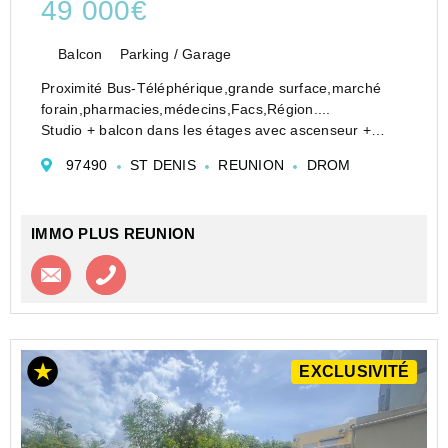
49 000€
Balcon
Parking / Garage
Proximité Bus-Téléphérique,grande surface,marché
forain,pharmacies,médecins,Facs,Région....
Studio + balcon dans les étages avec ascenseur +
parking .
97490
ST DENIS
REUNION
DROM
Vendu avec bail en cours loué actuellement 4200
EUR/an provisions sur charges comprises.
Le nombr...
IMMO PLUS REUNION
Contacter l'agence
Appeler l’agence
EXCLUSIVITÉ