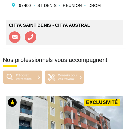
chaussée, idéalement conçu pour répondre aux
97400
ST DENIS
REUNION
DROM
besoins d'un investisseur ou d'un premier achat. Ce
bien ...
CITYA SAINT DENIS - CITYA AUSTRAL
Contacter l'agence
Appeler l’agence
Nos professionnels vous accompagnent
EXCLUSIVITÉ