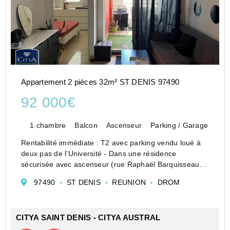
Appartement 2 pièces 32m² ST DENIS 97490
92 000€
1 chambre
Balcon
Ascenseur
Parking / Garage
Rentabilité immédiate : T2 avec parking vendu loué à
deux pas de l'Université - Dans une résidence
sécurisée avec ascenseur (rue Raphaël Barquisseau),
découvrez ce T2 de 32.69 m² situé au 1er étage, à
97490
ST DENIS
REUNION
DROM
Sainte-Clotilde (97490), à proximité immédiate de l�...
CITYA SAINT DENIS - CITYA AUSTRAL