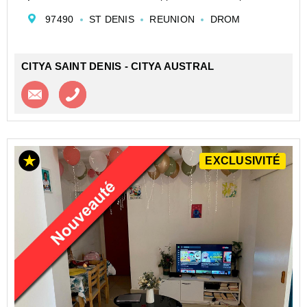
investissement locatif.
97490
ST DENIS
REUNION
DROM
Cet appartement, situé dans un quartier prisé,
représente une opport...
CITYA SAINT DENIS - CITYA AUSTRAL
Contacter l'agence
Appeler l’agence
EXCLUSIVITÉ