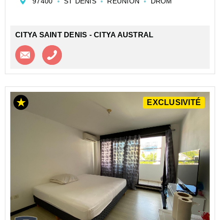
97400
ST DENIS
REUNION
DROM
dans un quartier dynamique, offrant un potentiel de
rentabilité intéressant. Ce bien, qui n...
CITYA SAINT DENIS - CITYA AUSTRAL
Contacter l'agence
Appeler l’agence
EXCLUSIVITÉ