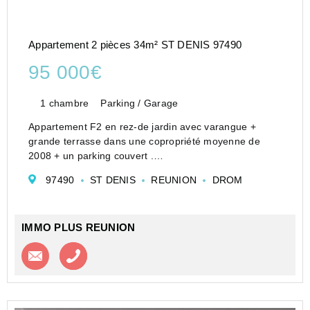
Appartement 2 pièces 34m² ST DENIS 97490
95 000€
1 chambre
Parking / Garage
Appartement F2 en rez-de jardin avec varangue +
grande terrasse dans une copropriété moyenne de
2008 + un parking couvert .
Idéal investisseur ou occupant avec animal de
97490
ST DENIS
REUNION
DROM
compagnie.
L'appartement sera disponible au plus tard le 27
octobre 2026.
IMMO PLUS REUNION
...
Contacter l'agence
Appeler l’agence