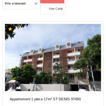
Trier
Prix croissant
par
Vue Carte
ACHAT
APPARTEMENT
DROM
REUNION
(974)
ST
DENIS
(97400)
Appartement 1 pièce 17m² ST DENIS 97490