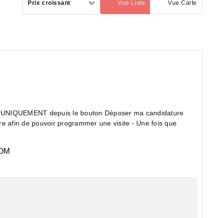
Prix croissant
Vue Liste
Vue Carte
(activé)
par
T depuis le bouton Déposer ma candidature
.re afin de pouvoir programmer une visite - Une fois que
OM