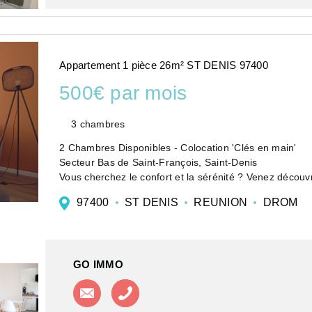
Appartement 1 pièce 26m² ST DENIS 97400
500€ par mois
3 chambres
2 Chambres Disponibles - Colocation 'Clés en main'
Secteur Bas de Saint-François, Saint-Denis
Vous cherchez le confort et la sérénité ? Venez découv
étage d'une résidence sécurisée a...
97400
ST DENIS
REUNION
DROM
GO IMMO
Contacter l'agence
Appeler l'agence