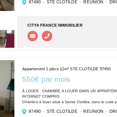
97490
STE CLOTILDE
REUNION
DR
CITYA FRANCE IMMOBILIER
Contacter l'agence
Appeler l'agence
Appartement 1 pièce 12m² STE CLOTILDE 97490
550€ par mois
À LOUER : CHAMBRE A LOUER DANS UN APPARTEMEN
INTERNET COMPRIS
Chambre à louer situé à Sainte Clotilde, dans le code 
recherche d'un logement confortable e...
97490
STE CLOTILDE
REUNION
DR