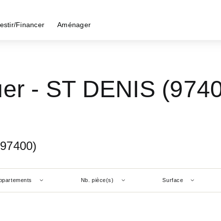
estir/Financer
Aménager
uer - ST DENIS (974
(97400)
ppartements
Nb. pièce(s)
Surface