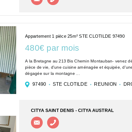
Appartement 1 pièce 25m² STE CLOTILDE 97490
480€ par mois
A la Bretagne au 213 Bis Chemin Montauban- venez découvrir cet appartement 1 pièce de 25 m² composé d'une
pièce de vie, d'une cuisine aménagée et équipée, d'u
dégagée sur la montagne ...
97490
STE CLOTILDE
REUNION
DR
CITYA SAINT DENIS - CITYA AUSTRAL
Contacter l'agence
Appeler l'agence