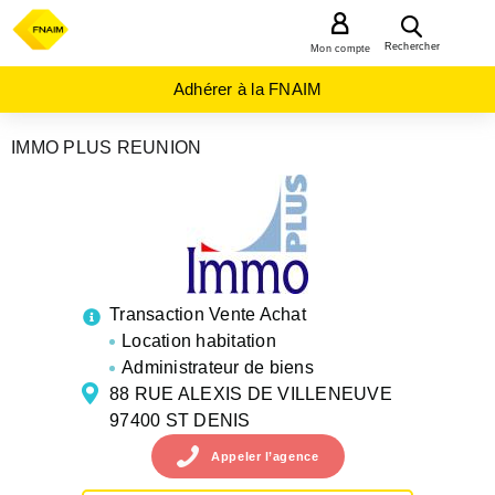
MENU
Rechercher
Mon compte
Adhérer à la FNAIM
IMMO PLUS REUNION
AGENCES
IMMOBILIÈRES
DROM
REUNION
ST
DENIS
Transaction Vente Achat
Location habitation
Administrateur de biens
88 RUE ALEXIS DE VILLENEUVE
97400 ST DENIS
Appeler
l’agence