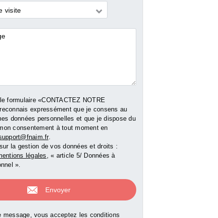
m²
m²
 visite
res
00 €
159 000 €
219 000 
e bien
Voir le bien
Voir le b
 le formulaire «CONTACTEZ NOTRE
reconnais expressément que je consens au
mes données personnelles et que je dispose du
er mon consentement à tout moment en
support@fnaim.fr
.
sur la gestion de vos données et droits :
entions légales
, « article 5/ Données à
nnel ».
 message, vous acceptez les conditions