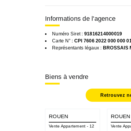
Informations de l'agence
Numéro Siret :
91816214000019
Carte N° :
CPI 7606 2022 000 000 0
Représentants légaux :
BROSSAIS M
Biens à vendre
Retrouvez no
ROUEN
ROUEN
Vente Appartement - 12
Vente App