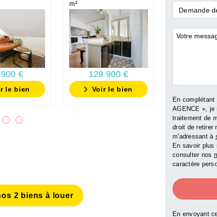
m²
m²
Demande
Demande de
*
Commentai
 900 €
129 900 €
129 9
r le bien
Voir le bien
Voir l
En complétant
AGENCE », je 
traitement de 
droit de retir
m'adressant à
En savoir plus 
consulter nos
m
caractère perso
os 2 biens à louer
En envoyant ce