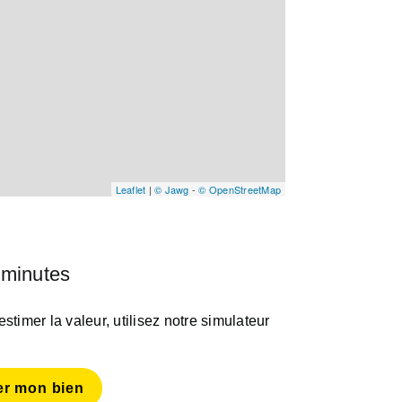
Leaflet
|
© Jawg
-
© OpenStreetMap
 minutes
timer la valeur, utilisez notre simulateur
er mon bien