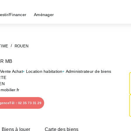
estir/Financer
Aménager
TIME
ROUEN
ER MB
 Vente Achat
Location habitation
Administrateur de biens
RTE
EN
obilier.fr
agence
Tél : 02 35 73 31 29
Biens à louer
Carte des biens