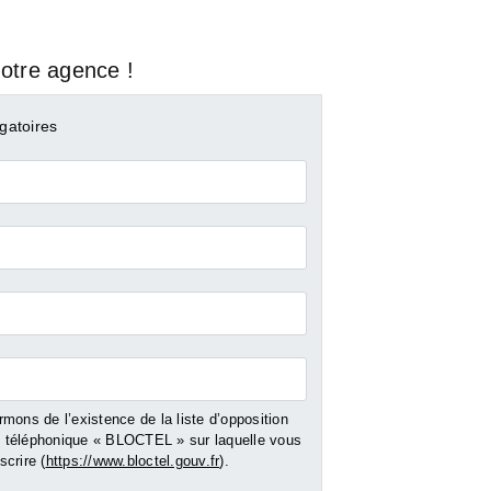
otre agence !
gatoires
mons de l’existence de la liste d’opposition
ROUEN
ROUEN
téléphonique « BLOCTEL » sur laquelle vous
crire (
https://www.bloctel.gouv.fr
).
ment - 41
Vente Appartement - 49
Vente Appartemen