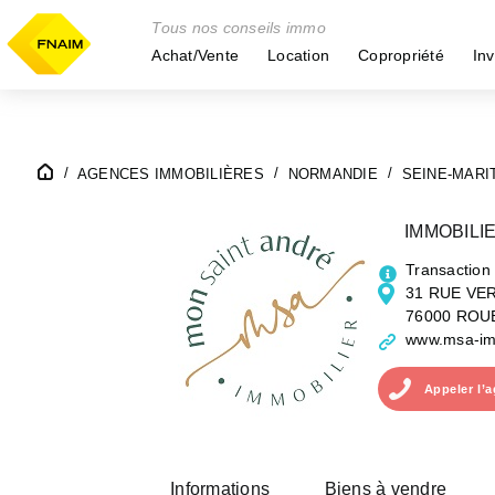
Tous nos conseils immo
Achat/Vente
Location
Copropriété
Inv
AGENCES IMMOBILIÈRES
NORMANDIE
SEINE-MARI
IMMOBILI
Transaction
31 RUE VE
76000 ROU
www.msa-imm
Appeler
l’
Informations
Biens à vendre