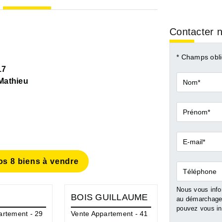
Contacter n
* Champs obli
17
Nom*
athieu
Prénom*
E-
mail*
s 8 biens à vendre
Téléphone
Nous vous infor
BOIS GUILLAUME
ROUEN
au démarchage 
pouvez vous ins
artement - 29
Vente Appartement - 41
Vente Apparte