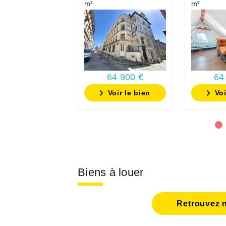
m²
m²
64 900 €
64
Voir le bien
Voi
Biens à louer
Retrouvez n