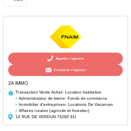
(activé)
+
Rechercher quand je déplace la carte
−
Appeler l'agence
Contacter l'agence
2A IMMO
Transaction Vente Achat
Location habitation
Administrateur de biens
Fonds de commerce
Immobilier d'entreprises
Locations De Vacances
Affaires rurales (agricole et forestier)
14 RUE DE VERDUN 76260 EU