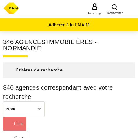
MENU
Rechercher
Mon compte
Adhérer à la FNAIM
346 AGENCES IMMOBILIÈRES -
NORMANDIE
Critères de recherche
346 agences correspondant avec votre
AGENCES
IMMOBILIÈRES
recherche
NORMANDIE
Trier
Nom
par
Liste
Carte