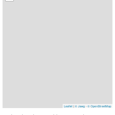
Leaflet
|
© Jawg
-
© OpenStreetMap