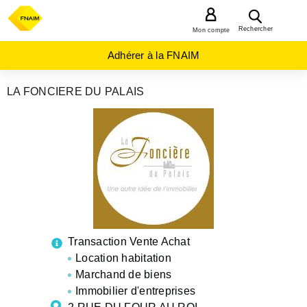
MENU
Rechercher
Mon compte
Adhérer à la FNAIM
LA FONCIERE DU PALAIS
AGENCES
IMMOBILIÈRES
CENTRE-
VAL-DE-
LOIRE
CHER
BOURGES
Transaction Vente Achat
Location habitation
Marchand de biens
Immobilier d'entreprises