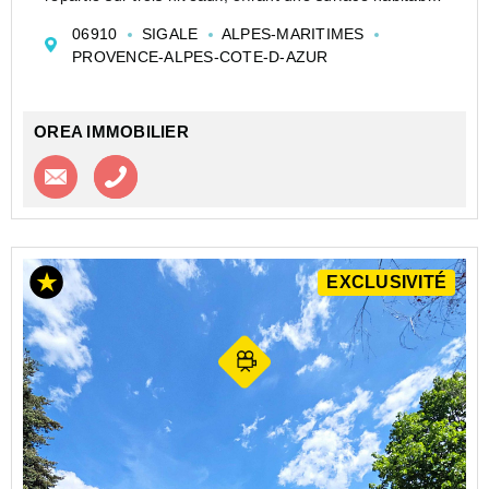
d’environ 70 m². Pleine de cachet, elle séduit par ses
06910
SIGALE
ALPES-MARITIMES
murs en pierre, sa façade récemment rénovée, son ...
PROVENCE-ALPES-COTE-D-AZUR
OREA IMMOBILIER
Contacter l'agence
Appeler l’agence
EXCLUSIVITÉ