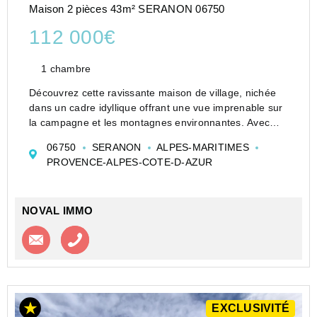
Maison 2 pièces 43m² SERANON 06750
112 000€
1 chambre
Découvrez cette ravissante maison de village, nichée
dans un cadre idyllique offrant une vue imprenable sur
la campagne et les montagnes environnantes. Avec
ses 43,42 m² de surface habitable répartis sur trois
06750
SERANON
ALPES-MARITIMES
niveaux, cette maison allie charme d'antan et...
PROVENCE-ALPES-COTE-D-AZUR
NOVAL IMMO
Contacter l'agence
Appeler l’agence
EXCLUSIVITÉ