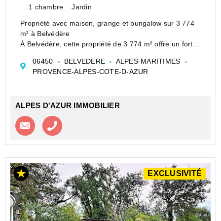
1 chambre
Jardin
Propriété avec maison, grange et bungalow sur 3 774
m² à Belvédère
À Belvédère, cette propriété de 3 774 m² offre un fort
potentiel dans un environnement naturel et calme. Elle
06450
BELVEDERE
ALPES-MARITIMES
comprend une maison de campagne de 36 m² , une
PROVENCE-ALPES-COTE-D-AZUR
grange de 90 m² sur deux niveaux,...
ALPES D'AZUR IMMOBILIER
Contacter l'agence
Appeler l’agence
EXCLUSIVITÉ