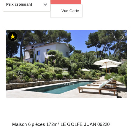
Trier
Prix croissant
par
Vue Carte
ACHAT
MAISON
PROVENCE-
ALPES-
COTE-D-
AZUR
ALPES-
MARITIMES
(06)
Maison 6 pièces 172m² LE GOLFE JUAN 06220