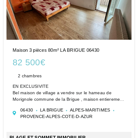
Maison 3 pièces 80m² LA BRIGUE 06430
82 500€
2 chambres
EN EXCLUSIVITE
Bel maison de village a vendre sur le hameau de
Morignole commune de la Brigue , maison entierement
rénove de 80 m2 sur trois étages . Composé d'une
06430
LA BRIGUE
ALPES-MARITIMES
cuisine ouverte sur le séjour , deux grandes chambres,
PROVENCE-ALPES-COTE-D-AZUR
deux salles de bain , un balcon ...
PLAGE ET SOMMET IMMOBILIER