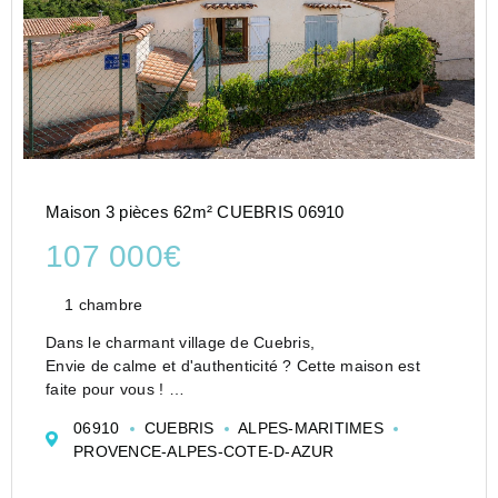
Maison 3 pièces 62m² CUEBRIS 06910
107 000€
1 chambre
Dans le charmant village de Cuebris,
Envie de calme et d'authenticité ? Cette maison est
faite pour vous !
Découvrez cette charmante maison de village
06910
CUEBRIS
ALPES-MARITIMES
individuelle de 66 m², baignée de lumière et offrant une
PROVENCE-ALPES-COTE-D-AZUR
magnifique vue dégagée.
Vous profit...