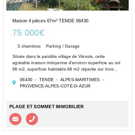
Maison 4 pièces 67m² TENDE 06430
75 000€
3 chambres
Parking / Garage
Située dans le paisible village de Viévola, cette
agréable maison mitoyenne d'environ superficie au sol
98 m2, superficie habitable 68 m2 répartie sur trois
niveaux, saura vous séduire par ses volumes et son
06430
TENDE
ALPES-MARITIMES
cadre de vie.
PROVENCE-ALPES-COTE-D-AZUR
Au rez-de-chaussée, vous décou...
PLAGE ET SOMMET IMMOBILIER
Contacter l'agence
Appeler l’agence