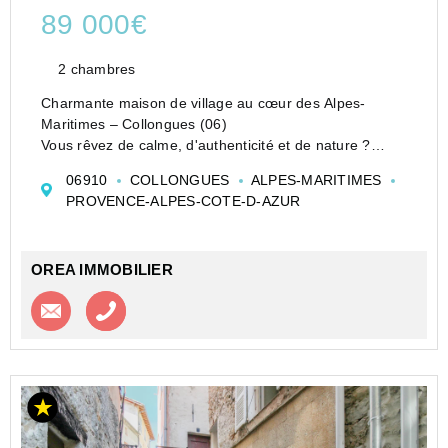
89 000€
2 chambres
Charmante maison de village au cœur des Alpes-
Maritimes – Collongues (06)
Vous rêvez de calme, d'authenticité et de nature ?
Découvrez cette agréable maison de village de plain-
06910
COLLONGUES
ALPES-MARITIMES
pied de 62 m², nichée dans le charmant village de
PROVENCE-ALPES-COTE-D-AZUR
Collongues, à seulement ...
OREA IMMOBILIER
Contacter l'agence
Appeler l’agence