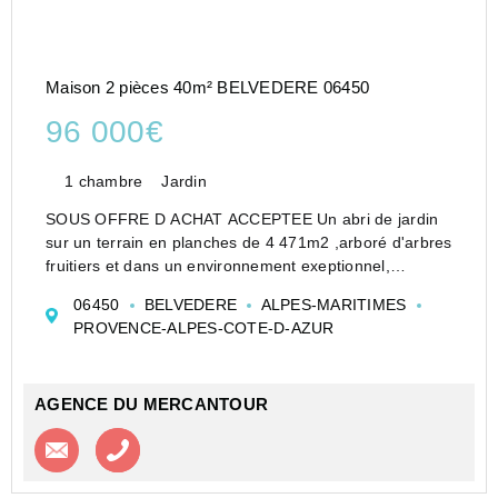
Maison 2 pièces 40m² BELVEDERE 06450
96 000€
1 chambre
Jardin
SOUS OFFRE D ACHAT ACCEPTEE Un abri de jardin
sur un terrain en planches de 4 471m2 ,arboré d'arbres
fruitiers et dans un environnement exeptionnel,
transformé en un chalet 2 pièces composé d'une
06450
BELVEDERE
ALPES-MARITIMES
cuisine équipée, un salon, une chambre, une salle
PROVENCE-ALPES-COTE-D-AZUR
d&#...
AGENCE DU MERCANTOUR
Contacter l'agence
Appeler l’agence