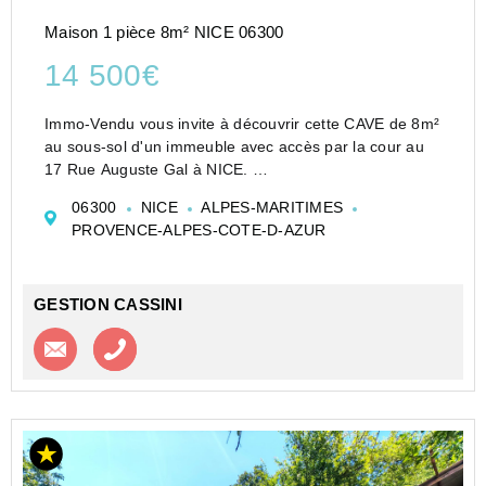
Maison 1 pièce 8m² NICE 06300
14 500€
Immo-Vendu vous invite à découvrir cette CAVE de 8m²
au sous-sol d'un immeuble avec accès par la cour au
17 Rue Auguste Gal à NICE.
Sous-sol sain.
06300
NICE
ALPES-MARITIMES
Consultez la visite virtuelle sur notre site !
PROVENCE-ALPES-COTE-D-AZUR
Pas de charges | Pas de foncier.
GESTION CASSINI
Contacter l'agence
Appeler l’agence