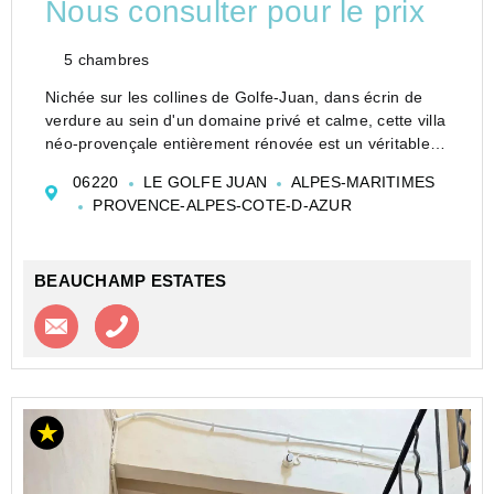
Nous consulter pour le prix
5 chambres
Nichée sur les collines de Golfe-Juan, dans écrin de
verdure au sein d'un domaine privé et calme, cette villa
néo-provençale entièrement rénovée est un véritable
havre de paix et de tranquillité.
06220
LE GOLFE JUAN
ALPES-MARITIMES
Au rez-de-chaussée, vous découvrirez un spacieux
PROVENCE-ALPES-COTE-D-AZUR
salon...
BEAUCHAMP ESTATES
Contacter l'agence
Appeler l’agence