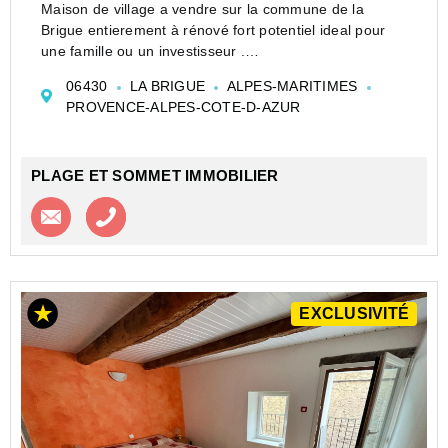
Maison de village a vendre sur la commune de la
Brigue entierement à rénové fort potentiel ideal pour
une famille ou un investisseur .
La maison est sur deux niveaux composée d' une
06430
LA BRIGUE
ALPES-MARITIMES
entrée d'une salle d'eau , à l'étage d'une grande...
PROVENCE-ALPES-COTE-D-AZUR
PLAGE ET SOMMET IMMOBILIER
Contacter l'agence
Appeler l’agence
EXCLUSIVITÉ