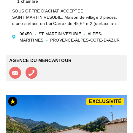
1 chambre
SOUS OFFRE D'ACHAT ACCEPTEE
SAINT MARTIN VESUBIE, Maison de village 3 pièces,
d'une surface en Loi Carrez de 45,64 m2 (surface au
sol : 61.19 m2), comprenant : - Une cave au sous-sol
06450
ST MARTIN VESUBIE
ALPES-
avec entrée indépendante, - Au rez-de-chaussée
MARITIMES
PROVENCE-ALPES-COTE-D-AZUR
surélevé (entres...
AGENCE DU MERCANTOUR
Contacter l'agence
Appeler l’agence
EXCLUSIVITÉ