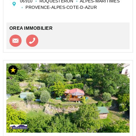
06910
ROQUESTERON
ALPES-MARITIMES
cave en rez-de-chaussée, d'une agréable pièce de vie
PROVENCE-ALPES-COTE-D-AZUR
avec cuisi...
OREA IMMOBILIER
Contacter l'agence
Appeler l’agence