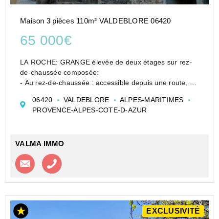
Maison 3 pièces 110m² VALDEBLORE 06420
65 000€
LA ROCHE: GRANGE élevée de deux étages sur rez-
de-chaussée composée:
- Au rez-de-chaussée : accessible depuis une route, ce
niveau comprend une grande pièce pouvant servir de
06420
VALDEBLORE
ALPES-MARITIMES
garage
PROVENCE-ALPES-COTE-D-AZUR
- Au 1er étage: un grande pièce destinée à être
aménagée selon les b...
VALMA IMMO
Contacter l'agence
Appeler l’agence
EXCLUSIVITÉ