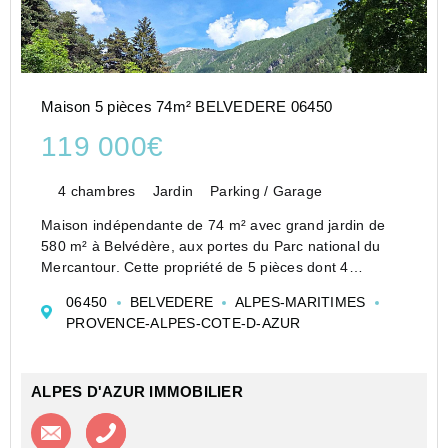
Maison 5 pièces 74m² BELVEDERE 06450
119 000€
4 chambres
Jardin
Parking / Garage
Maison indépendante de 74 m² avec grand jardin de
580 m² à Belvédère, aux portes du Parc national du
Mercantour. Cette propriété de 5 pièces dont 4
chambres offre une vue dégagée sur la montagne et
06450
BELVEDERE
ALPES-MARITIMES
s'adresse aux bricoleurs ou investisseurs souhaitant
PROVENCE-ALPES-COTE-D-AZUR
crée...
ALPES D'AZUR IMMOBILIER
Contacter l'agence
Appeler l’agence