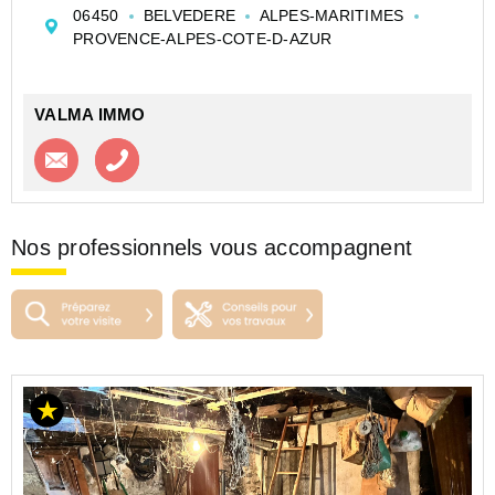
sur 4330m2 de terrain non constructible
06450
BELVEDERE
ALPES-MARITIMES
Accès pédestre d'une minutes environ, eau de source
PROVENCE-ALPES-COTE-D-AZUR
proche, expo plein Sud, au calme, à environ 5min en
vo...
VALMA IMMO
Contacter l'agence
Appeler l’agence
Nos professionnels vous accompagnent