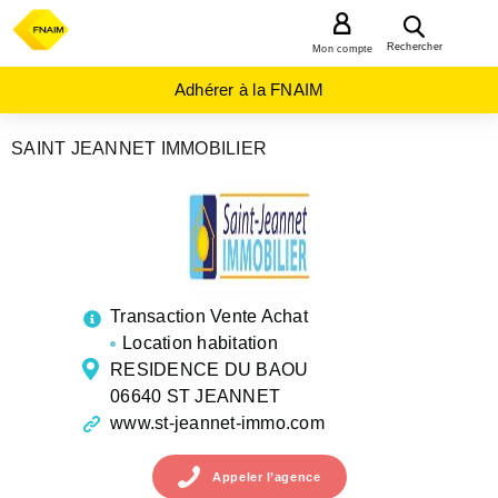
MENU
Rechercher
Mon compte
Adhérer à la FNAIM
SAINT JEANNET IMMOBILIER
AGENCES
IMMOBILIÈRES
PROVENCE-
ALPES-
COTE-D-
AZUR
ALPES-
MARITIMES
ST
JEANNET
Transaction Vente Achat
Location habitation
RESIDENCE DU BAOU
06640 ST JEANNET
www.st-jeannet-immo.com
Appeler
l’agence