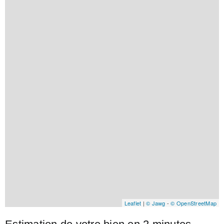
Leaflet
|
© Jawg
-
© OpenStreetMap