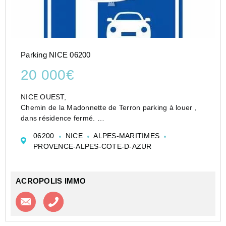
Parking NICE 06200
20 000€
NICE OUEST,
Chemin de la Madonnette de Terron parking à louer ,
dans résidence fermé.
20 000 € FAI Acropolis'immo - Ventes: François
06200
NICE
ALPES-MARITIMES
OLIVAUD - +33 6 20 73 65 02 - Locations: +33 (0)4 93
PROVENCE-ALPES-COTE-D-AZUR
26 50 00
ACROPOLIS IMMO
Contacter l'agence
Appeler l’agence