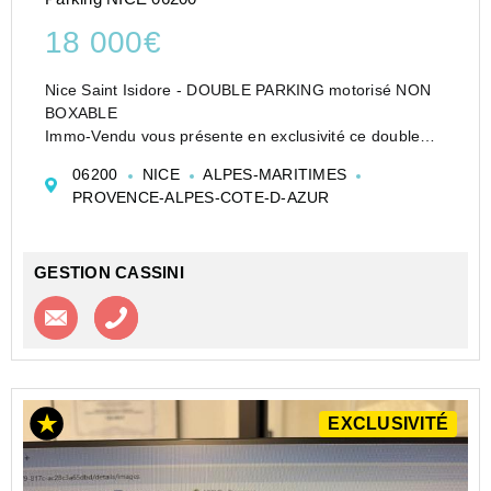
18 000€
Nice Saint Isidore - DOUBLE PARKING motorisé NON
BOXABLE
Immo-Vendu vous présente en exclusivité ce double
parking motorisé superposé, situé dans la résidence
06200
NICE
ALPES-MARITIMES
VAL d'ORA (2017), Chemin des Serres à St Isidore, au
PROVENCE-ALPES-COTE-D-AZUR
rez-de-chaussée.
Place n° 1 au sol ...
GESTION CASSINI
Contacter l'agence
Appeler l’agence
EXCLUSIVITÉ