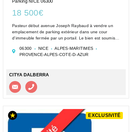
Parking NICE 06300
18 500€
Pasteur début avenue Joseph Raybaud à vendre un
emplacement de parking extérieur dans une cour
d'immeuble fermée par un portail. Le bien est soumis
au statut de la copropriété , la quote-part budget
06300
NICE
ALPES-MARITIMES
prévisionnel (dépenses courantes) est de 190,00
PROVENCE-ALPES-COTE-D-AZUR
euros/a...
CITYA DALBERRA
Contacter l'agence
Appeler l’agence
EXCLUSIVITÉ