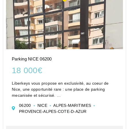
Parking NICE 06200
18 000€
Liberkeys vous propose en exclusivité, au coeur de
Nice, une opportunité rare : une place de parking
mecanisée et sécurisé.
Idéalement située, dans un secteur en constante
06200
NICE
ALPES-MARITIMES
tension sur le stationnement, offrant un accès immédiat
PROVENCE-ALPES-COTE-D-AZUR
au front de mer, aux plages ...