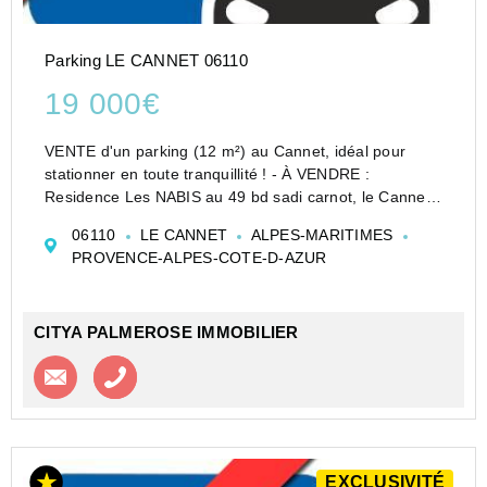
Parking LE CANNET 06110
19 000€
VENTE d'un parking (12 m²) au Cannet, idéal pour
stationner en toute tranquillité ! - À VENDRE :
Residence Les NABIS au 49 bd sadi carnot, le Cannet.
Parking situé dans la charmante ville du Cannet, dans
06110
LE CANNET
ALPES-MARITIMES
le département des Alpes-Maritimes (06110). Ce b...
PROVENCE-ALPES-COTE-D-AZUR
CITYA PALMEROSE IMMOBILIER
Contacter l'agence
Appeler l’agence
EXCLUSIVITÉ