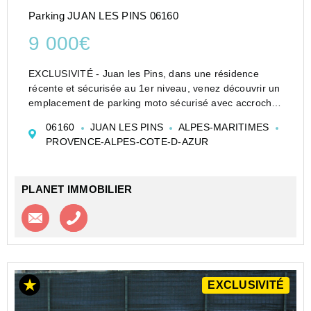
Parking JUAN LES PINS 06160
9 000€
EXCLUSIVITÉ - Juan les Pins, dans une résidence
récente et sécurisée au 1er niveau, venez découvrir un
emplacement de parking moto sécurisé avec accroche.
Soumis au régime de copropriété. Charges annuelles :
06160
JUAN LES PINS
ALPES-MARITIMES
12EUR. Honoraires charge acquéreur d'un forfait...
PROVENCE-ALPES-COTE-D-AZUR
PLANET IMMOBILIER
Contacter l'agence
Appeler l’agence
EXCLUSIVITÉ