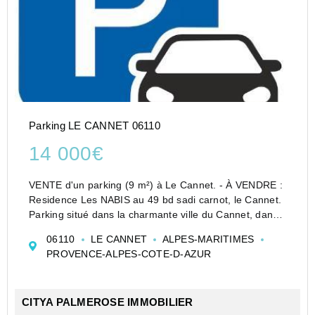
Parking LE CANNET 06110
14 000€
VENTE d'un parking (9 m²) à Le Cannet. - À VENDRE :
Residence Les NABIS au 49 bd sadi carnot, le Cannet.
Parking situé dans la charmante ville du Cannet, dans
le département des Alpes-Maritimes (06110). Ce bien
06110
LE CANNET
ALPES-MARITIMES
est idéal pour les résidents de la région...
PROVENCE-ALPES-COTE-D-AZUR
CITYA PALMEROSE IMMOBILIER