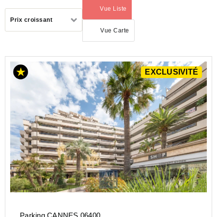
Vue Liste
(activé)
Trier
Prix croissant
par
Vue Carte
EXCLUSIVITÉ
ACHAT
PARKING
PROVENCE-
ALPES-
COTE-D-
AZUR
ALPES-
MARITIMES
(06)
Parking CANNES 06400