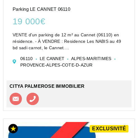
Parking LE CANNET 06110
19 000€
VENTE d'un parking de 12 m² au Cannet (06110) en
résidence. - À VENDRE : Residence Les NABIS au 49
bd sadi carnot, le Cannet.
Parking situé dans la charmante ville du Cannet, dans
06110
LE CANNET
ALPES-MARITIMES
le département des Alpes-Maritimes (06110). Ce bien
PROVENCE-ALPES-COTE-D-AZUR
est idéal pour les r...
CITYA PALMEROSE IMMOBILIER
Contacter l'agence
Appeler l’agence
EXCLUSIVITÉ