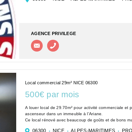
Honoraires : 400 euros HT
Dépôt de gara...
AGENCE PRIVILEGE
Contacter l'agence
Appeler l'agence
Local commercial 29m² NICE 06300
500€ par mois
A louer local de 29.70m² pour activité commerciale et
ascenseur dans un immeuble à l'Ariane.
Ce local rénové avec beaucoup de goûts et de bons ma
DPE : vierge
06300
NICE
ALPES-MARITIMES
PRO