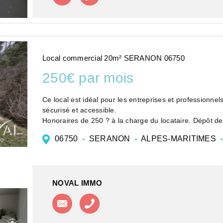
Local commercial 20m² SERANON 06750
250€ par mois
Ce local est idéal pour les entreprises et professionne
sécurisé et accessible.
Honoraires de 250 ? à la charge du locataire. Dépôt de garantie 250 ?. Non soumis au DPE. Les informations sur
les risq...
06750
SERANON
ALPES-MARITIMES
NOVAL IMMO
Contacter l'agence
Appeler l'agence