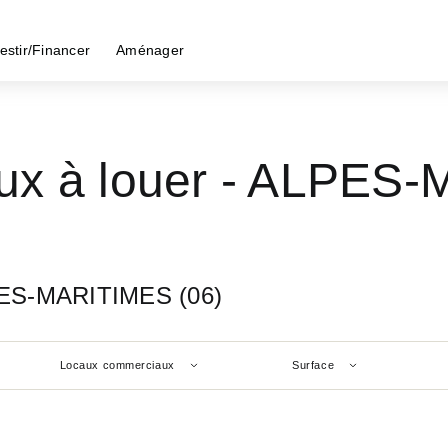
estir/Financer
Aménager
ux à louer - ALPES-
LPES-MARITIMES (06)
Locaux commerciaux
Surface