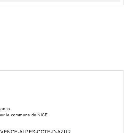
issons
 sur la commune de NICE.
VENCE-ALPES-COTE-D-AZUR