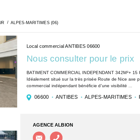
UR
ALPES-MARITIMES (06)
Local commercial ANTIBES 06600
Nous consulter pour le prix
BATIMENT COMMERCIAL INDEPENDANT 342M²+ 15 PLAC
Idéalement situé sur la très prisée Route de Nice axe prioritaire entre Antibes et Villeneuve-Loubet, ce local
commercial indépendant bénéficie d'une visibilité ...
06600
ANTIBES
ALPES-MARITIMES
AGENCE ALBION
Contacter l'agence
Appeler l'agence