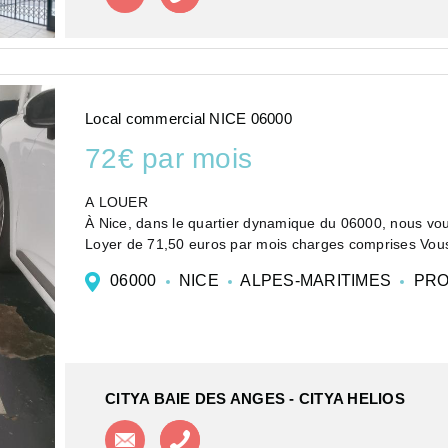
Local commercial NICE 06000
72€ par mois
A LOUER
À Nice, dans le quartier dynamique du 06000, nous vou
Loyer de 71,50 euros par mois charges comprises Vous
suivante :
06000
NICE
ALPES-MARITIMES
PRO
htt...
CITYA BAIE DES ANGES - CITYA HELIOS
Contacter l'agence
Appeler l'agence