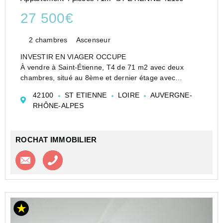
27 500€
2 chambres
Ascenseur
INVESTIR EN VIAGER OCCUPE
À vendre à Saint-Étienne, T4 de 71 m2 avec deux
chambres, situé au 8ème et dernier étage avec
ascenseur, dans une copropriété des années 70. Ce
42100
ST ETIENNE
LOIRE
AUVERGNE-
bien offre une terrasse exceptionnelle de 47 m2, idéale
RHÔNE-ALPES
pour profiter d'un espace ...
ROCHAT IMMOBILIER
Contacter l'agence
Appeler l’agence