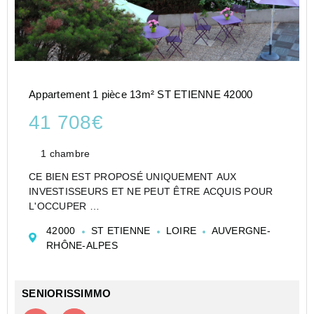
Appartement 1 pièce 13m² ST ETIENNE 42000
41 708€
1 chambre
CE BIEN EST PROPOSÉ UNIQUEMENT AUX
INVESTISSEURS ET NE PEUT ÊTRE ACQUIS POUR
L'OCCUPER
CESSION APPARTEMENT EN RÉSIDENCE SENIOR
42000
ST ETIENNE
LOIRE
AUVERGNE-
DE TYPE STUDIO DE 13 M² À SAINT ETIENNE - LES
RHÔNE-ALPES
JARDINS D'ARCADIE ST ETIENNE - LES JARDINS
D'ARCADIE EXPLOITATION
SENIORISSIMMO