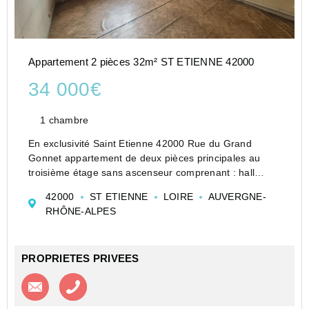
Appartement 2 pièces 32m² ST ETIENNE 42000
34 000€
1 chambre
En exclusivité Saint Etienne 42000 Rue du Grand
Gonnet appartement de deux pièces principales au
troisième étage sans ascenseur comprenant : hall
d'entrée distribuant cuisine, une chambre, une alcôve,
42000
ST ETIENNE
LOIRE
AUVERGNE-
salle de bains et WC séparé.
RHÔNE-ALPES
Les charges annuelle...
PROPRIETES PRIVEES
Contacter l'agence
Appeler l’agence