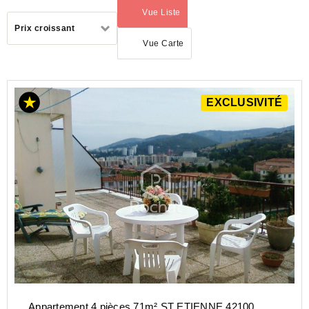
Vue Liste
(activé)
Trier
Prix croissant
par
Vue Carte
ACHAT
EXCLUSIVITÉ
APPARTEMENT
AUVERGNE-
RHÔNE-
ALPES
LOIRE
(42)
ST
ETIENNE
(42000)
Appartement 4 pièces 71m² ST ETIENNE 42100