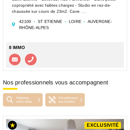
copropriété avec faibles charges - Studio en rez-de-
chaussée sur cours de 23m2. Cave.
Agence 8IMMO à La Talaudière - Cléa Warambourg :
42100
ST ETIENNE
LOIRE
AUVERGNE-
0477290592 - www.8immo.fr
RHÔNE-ALPES
Les informations sur les risques au...
8 IMMO
Contacter l'agence
Appeler l’agence
Nos professionnels vous accompagnent
EXCLUSIVITÉ