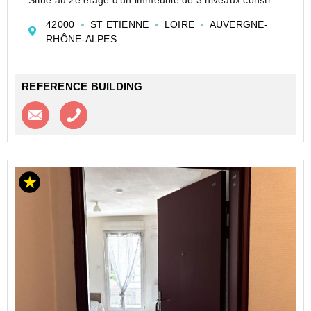
avant 1949, ce bien se compose d'une chambre, d'un
42000
ST ETIENNE
LOIRE
AUVERGNE-
séjour/salon, d'un espace ...
RHÔNE-ALPES
REFERENCE BUILDING
Contacter l'agence
Appeler l’agence