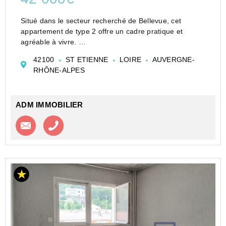
Situé dans le secteur recherché de Bellevue, cet
appartement de type 2 offre un cadre pratique et
agréable à vivre.
Au rez-de-chaussée, il se compose de :
42100
ST ETIENNE
LOIRE
AUVERGNE-
? Cuisine avec coin repas conviviale
RHÔNE-ALPES
? Chambre lumineuse
? Salle d'eau moderne
?...
ADM IMMOBILIER
Contacter l'agence
Appeler l’agence