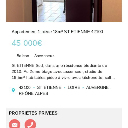
Appartement 1 pièce 18m² ST ETIENNE 42100
45 000€
Balcon
Ascenseur
St ETIENNE Sud, dans une résidence étudiante de
2010. Au 2eme étage avec ascenseur, studio de
18.5m² habitables pièce à vivre avec kitchenette, salle
d'eau/WC. Balcon Ouest de 7m². Meublé et équipé.
42100
ST ETIENNE
LOIRE
AUVERGNE-
Libre de tout contrat. Bel investissement, serein.
RHÔNE-ALPES
D...
PROPRIETES PRIVEES
Contacter l'agence
Appeler l’agence