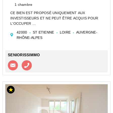
1 chambre
CE BIEN EST PROPOSÉ UNIQUEMENT AUX
INVESTISSEURS ET NE PEUT ÊTRE ACQUIS POUR
L'OCCUPER
CESSION APPARTEMENT EN RÉSIDENCE SENIOR
42000
ST ETIENNE
LOIRE
AUVERGNE-
DE TYPE STUDIO DE 15 M² À SAINT ETIENNE - LES
RHÔNE-ALPES
JARDINS D'ARCADIE ST ETIENNE - LES JARDINS
D'ARCADIE EXPLOITATION
SENIORISSIMMO
Contacter l'agence
Appeler l’agence