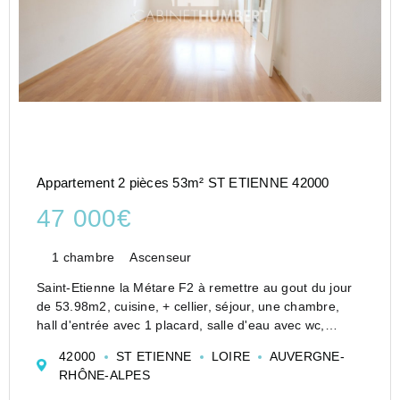
Appartement 2 pièces 53m² ST ETIENNE 42000
47 000€
1 chambre
Ascenseur
Saint-Etienne la Métare F2 à remettre au gout du jour
de 53.98m2, cuisine, + cellier, séjour, une chambre,
hall d'entrée avec 1 placard, salle d'eau avec wc,
simple vitrage, traversant, ascenseur, proximité
42000
ST ETIENNE
LOIRE
AUVERGNE-
commodités iut, commerces et transports, 47...
RHÔNE-ALPES