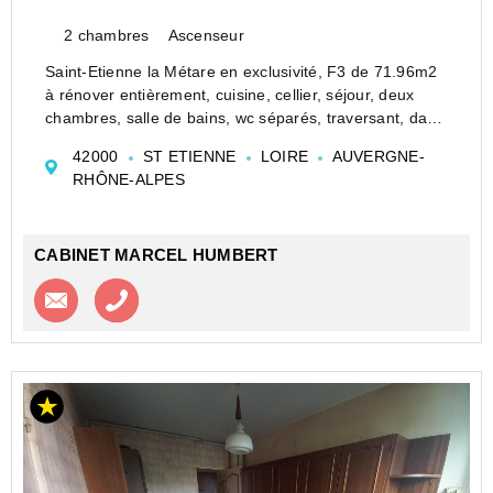
2 chambres
Ascenseur
Saint-Etienne la Métare en exclusivité, F3 de 71.96m2
à rénover entièrement, cuisine, cellier, séjour, deux
chambres, salle de bains, wc séparés, traversant, dans
copropriété bien entretenue, 40 000€ Vanessa
42000
ST ETIENNE
LOIRE
AUVERGNE-
DESSERT 0651315055 Cabinet Humbert agent
RHÔNE-ALPES
commercial ...
CABINET MARCEL HUMBERT
Contacter l'agence
Appeler l’agence