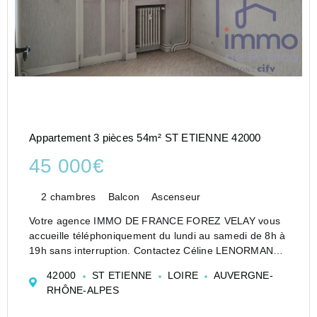
Appartement 3 pièces 54m² ST ETIENNE 42000
45 000€
2 chambres
Balcon
Ascenseur
Votre agence IMMO DE FRANCE FOREZ VELAY vous
accueille téléphoniquement du lundi au samedi de 8h à
19h sans interruption. Contactez Céline LENORMAND
À VENDRE ? T3 à rénover ? Secteur Bergson
42000
ST ETIENNE
LOIRE
AUVERGNE-
Situé au 5? étage d'une résidence avec ascenseur, cet
RHÔNE-ALPES
appa...