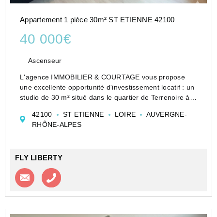
Appartement 1 pièce 30m² ST ETIENNE 42100
40 000€
Ascenseur
L'agence IMMOBILIER & COURTAGE vous propose
une excellente opportunité d'investissement locatif : un
studio de 30 m² situé dans le quartier de Terrenoire à
Saint-Étienne, offrant un potentiel de rentabilité brut
42100
ST ETIENNE
LOIRE
AUVERGNE-
exceptionnel de plus de 11 %.
RHÔNE-ALPES
FLY LIBERTY
Contacter l'agence
Appeler l’agence