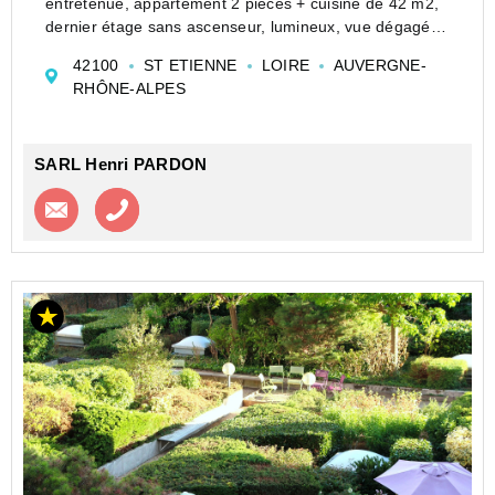
entretenue, appartement 2 pièces + cuisine de 42 m2,
dernier étage sans ascenseur, lumineux, vue dégagée,
double vitrage, chauffage individuel, prévoir travaux,
42100
ST ETIENNE
LOIRE
AUVERGNE-
faibles charges, idéal pour investisseur ou prem...
RHÔNE-ALPES
SARL Henri PARDON
Contacter l'agence
Appeler l’agence