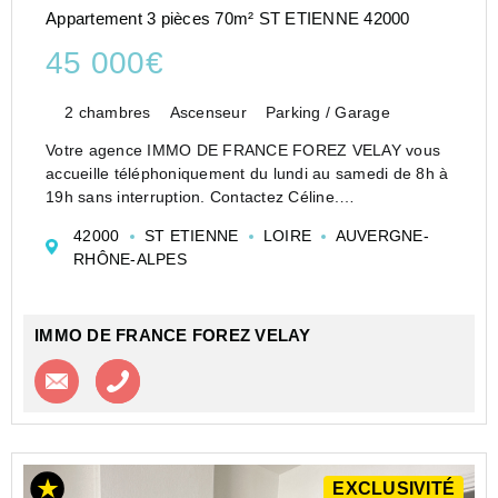
Appartement 3 pièces 70m² ST ETIENNE 42000
45 000€
2 chambres
Ascenseur
Parking / Garage
Votre agence IMMO DE FRANCE FOREZ VELAY vous
accueille téléphoniquement du lundi au samedi de 8h à
19h sans interruption. Contactez Céline.
T3 de 70m2 - La Cotonne -
42000
ST ETIENNE
LOIRE
AUVERGNE-
Venez découvrir ce T3 traversant de 70m2 offrant un
RHÔNE-ALPES
beau potentiel après rénovation.
...
IMMO DE FRANCE FOREZ VELAY
Contacter l'agence
Appeler l’agence
EXCLUSIVITÉ