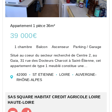
Appartement 1 pièce 36m²
39 000€
1 chambre
Balcon
Ascenseur
Parking / Garage
Situé au coeur du secteur recherché de Centre 2, au
Gaia, 31 rue des Docteurs Charcot à Saint-Étienne, cet
appartement de type 1 meublé constitue une
opportunité idéale pour un investissement locatif
42000
ST ETIENNE
LOIRE
AUVERGNE-
sécurisé. En copropriété avec ascenseur sur palier, ce
RHÔNE-ALPES
bien ...
SAS SQUARE HABITAT CREDIT AGRICOLE LOIRE
HAUTE-LOIRE
Contacter l'agence
Appeler l’agence