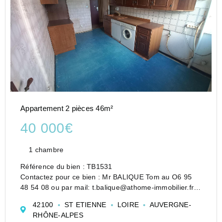
Appartement 2 pièces 46m²
40 000€
1 chambre
Référence du bien : TB1531
Contactez pour ce bien : Mr BALIQUE Tom au O6 95
48 54 08 ou par mail: t.balique@athome-immobilier.fr
A vendre appartement T2 Boulevard Alexandre de
42100
ST ETIENNE
LOIRE
AUVERGNE-
Fraissinette à Saint-Étienne.
RHÔNE-ALPES
Appartement a rénover, T2 46m², situé au rez-...