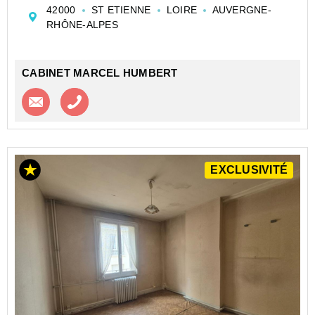
principales et une salle de bain avec wc.
42000
ST ETIENNE
LOIRE
AUVERGNE-
Hubert Guignand agent commercial indépendant 06....
RHÔNE-ALPES
CABINET MARCEL HUMBERT
Contacter l'agence
Appeler l’agence
EXCLUSIVITÉ