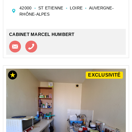
hall avec placard, double vitrage, loué 322.06/mois +
42000
ST ETIENNE
LOIRE
AUVERGNE-
60€ charges, double vitrage, vendu av...
RHÔNE-ALPES
CABINET MARCEL HUMBERT
Contacter l'agence
Appeler l’agence
EXCLUSIVITÉ