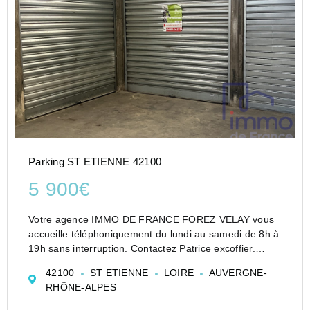
Parking ST ETIENNE 42100
5 900€
Votre agence IMMO DE FRANCE FOREZ VELAY vous
accueille téléphoniquement du lundi au samedi de 8h à
19h sans interruption. Contactez Patrice excoffier.
Exclusivité A saisir Saint-Etienne/Proximité Bellevue,
42100
ST ETIENNE
LOIRE
AUVERGNE-
Dans petite copropriété garage fermé de 14 m2 si...
RHÔNE-ALPES