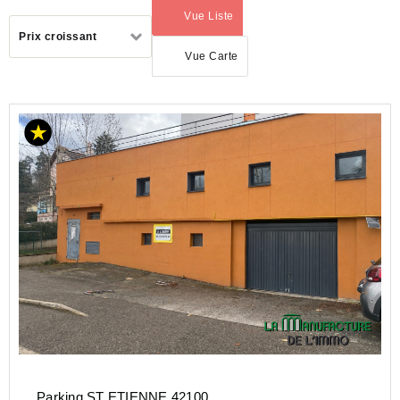
Vue Liste
(activé)
Trier
Prix croissant
par
Vue Carte
ACHAT
PARKING
AUVERGNE-
RHÔNE-
ALPES
LOIRE
(42)
ST
ETIENNE
(42000)
Parking ST ETIENNE 42100