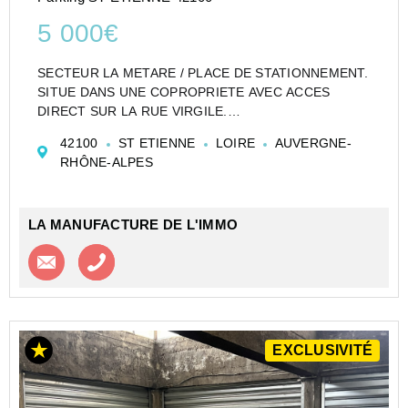
5 000€
SECTEUR LA METARE / PLACE DE STATIONNEMENT.
SITUE DANS UNE COPROPRIETE AVEC ACCES
DIRECT SUR LA RUE VIRGILE.
IDEAL INVESTISSEUR !!
42100
ST ETIENNE
LOIRE
AUVERGNE-
INFORMATIONS FINANCIERES :
RHÔNE-ALPES
TAXE FONCIERE (2025) : NC EUR/an.
CHARGES DE COPROPRIETE (2026) : 19,04EUR/an
ou 1...
LA MANUFACTURE DE L'IMMO
Contacter l'agence
Appeler l’agence
EXCLUSIVITÉ