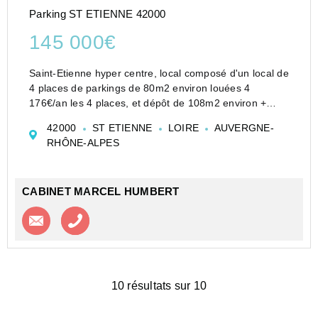
Parking ST ETIENNE 42000
145 000€
Saint-Etienne hyper centre, local composé d'un local de
4 places de parkings de 80m2 environ louées 4
176€/an les 4 places, et dépôt de 108m2 environ +
mezzanine 145 000€ Vanessa DESSERT 0651315055
42000
ST ETIENNE
LOIRE
AUVERGNE-
Cabinet Humbert agent commercial indépendant
RHÔNE-ALPES
Les inf...
CABINET MARCEL HUMBERT
Contacter l'agence
Appeler l’agence
10 résultats sur 10