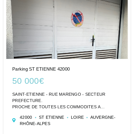
Parking ST ETIENNE 42000
50 000€
SAINT-ETIENNE - RUE MARENGO - SECTEUR
PREFECTURE.
PROCHE DE TOUTES LES COMMODITES A
PROXIMITE IMMEDIATE DES TRANSPORTS
42000
ST ETIENNE
LOIRE
AUVERGNE-
(TRAMWAY/GARE DE CARNOT).
RHÔNE-ALPES
DANS UNE PETITE COPROPRIETE, ACCES
PRINCIPAL PAR LA RUE CAMELINAT AVEC PORTAIL