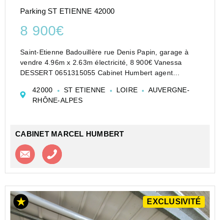
Parking ST ETIENNE 42000
8 900€
Saint-Etienne Badouillère rue Denis Papin, garage à
vendre 4.96m x 2.63m électricité, 8 900€ Vanessa
DESSERT 0651315055 Cabinet Humbert agent
commercial indépendant
42000
ST ETIENNE
LOIRE
AUVERGNE-
Les informations sur les risques auxquels ce bien est
RHÔNE-ALPES
exposé sont disponibles sur le site G...
CABINET MARCEL HUMBERT
Contacter l'agence
Appeler l’agence
EXCLUSIVITÉ