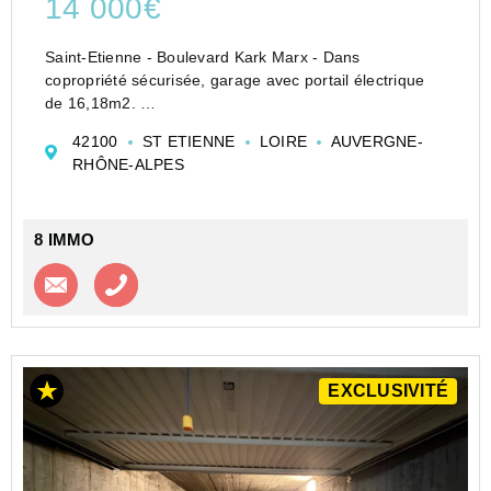
14 000€
Saint-Etienne - Boulevard Kark Marx - Dans
copropriété sécurisée, garage avec portail électrique
de 16,18m2.
Agence 8 Immo à La Talaudière - www.8immo.fr -
42100
ST ETIENNE
LOIRE
AUVERGNE-
0477290592
RHÔNE-ALPES
Les informations sur les risques auxquels ce bien est
exposé sont disponibles sur le...
8 IMMO
Contacter l'agence
Appeler l’agence
EXCLUSIVITÉ