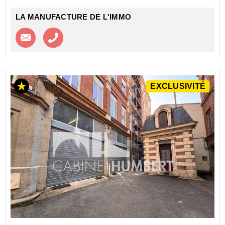
ELECTRIQUE SECURISE.
LA MANUFACTURE DE L'IMMO
LOT...
Contacter l'agence
Appeler l’agence
EXCLUSIVITÉ