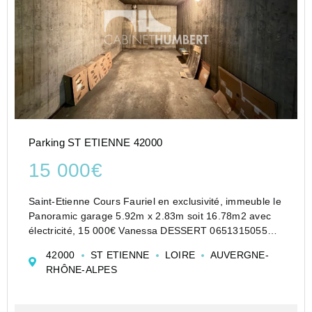
Parking ST ETIENNE 42000
15 000€
Saint-Etienne Cours Fauriel en exclusivité, immeuble le
Panoramic garage 5.92m x 2.83m soit 16.78m2 avec
électricité, 15 000€ Vanessa DESSERT 0651315055
Cabinet Humbert agent commercial indépendant
42000
ST ETIENNE
LOIRE
AUVERGNE-
Les informations sur les risques auxquels ce bien est
RHÔNE-ALPES
expo...