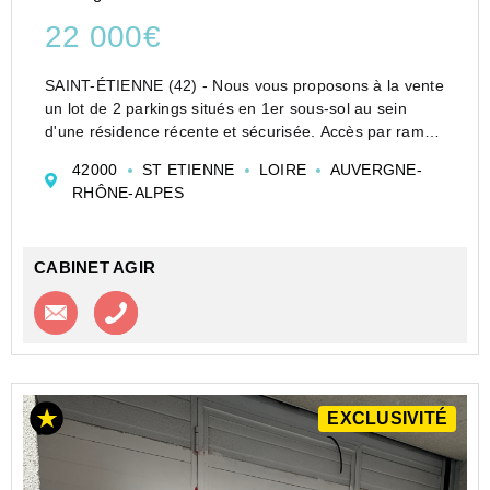
22 000€
SAINT-ÉTIENNE (42) - Nous vous proposons à la vente
un lot de 2 parkings situés en 1er sous-sol au sein
d'une résidence récente et sécurisée. Accès par rampe
et porte basculante motorisée à ouverture par
42000
ST ETIENNE
LOIRE
AUVERGNE-
télécommande. Emplacement idéal, à proximité
RHÔNE-ALPES
immédi...
CABINET AGIR
Contacter l'agence
Appeler l’agence
EXCLUSIVITÉ