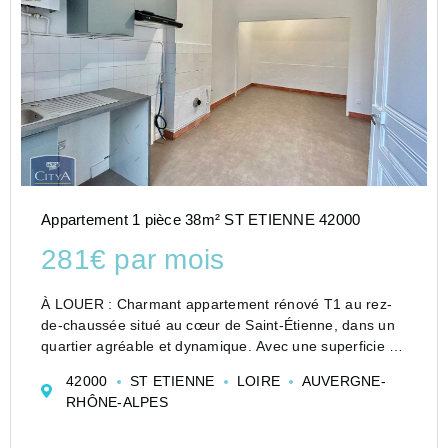
Appartement 1 pièce 38m² ST ETIENNE 42000
281€ par mois
À LOUER : Charmant appartement rénové T1 au rez-
de-chaussée situé au cœur de Saint-Étienne, dans un
quartier agréable et dynamique. Avec une superficie de
38 m², cet espace de vie est idéal pour une personne
42000
ST ETIENNE
LOIRE
AUVERGNE-
seule ou un couple cherchant un cocon confortable.
RHÔNE-ALPES