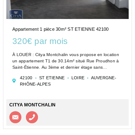
Appartement 1 pièce 30m² ST ETIENNE 42100
320€ par mois
À LOUER : Citya Montchalin vous propose en location
un appartement T1 de 30.14m² situé Rue Proudhon à
Saint-Étienne. Au 3ème et dernier étage sans
ascenseur, il est composé d'une pièce principale avec
42100
ST ETIENNE
LOIRE
AUVERGNE-
coin cuisine, d'une salle d'eau et wc. Idéal...
RHÔNE-ALPES
CITYA MONTCHALIN
Contacter l'agence
Appeler l’agence