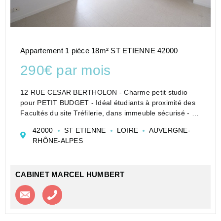
Appartement 1 pièce 18m² ST ETIENNE 42000
290€ par mois
12 RUE CESAR BERTHOLON - Charme petit studio
pour PETIT BUDGET - Idéal étudiants à proximité des
Facultés du site Tréfilerie, dans immeuble sécurisé - au
3ème et dernier étage sans ascenseur - Studio en BON
42000
ST ETIENNE
LOIRE
AUVERGNE-
ETAT composé d'une pièce principale avec un coin...
RHÔNE-ALPES
CABINET MARCEL HUMBERT
Contacter l'agence
Appeler l’agence