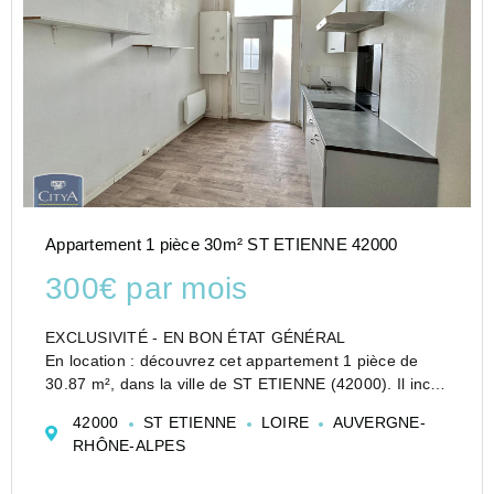
Appartement 1 pièce 30m² ST ETIENNE 42000
300€ par mois
EXCLUSIVITÉ - EN BON ÉTAT GÉNÉRAL
En location : découvrez cet appartement 1 pièce de
30.87 m², dans la ville de ST ETIENNE (42000). Il inclut
une pièce principale, une cuisine et une salle d'eau. La
42000
ST ETIENNE
LOIRE
AUVERGNE-
résidence possède un chauffage individuel
RHÔNE-ALPES
fonctionnan...