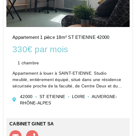
Appartement 1 pièce 18m² ST ETIENNE 42000
330€ par mois
1 chambre
Appartement à louer à SAINT-ETIENNE. Studio
meublé, entièrement équipé, situé dans une résidence
sécurisée proche de la faculté, de Centre Deux et du
tramway, elle propose de nombreux services tels que :
42000
ST ETIENNE
LOIRE
AUVERGNE-
salle de fitness, une salle détente, une laverie, une
RHÔNE-ALPES
sa...
CABINET GINET SA
Contacter l'agence
Appeler l’agence