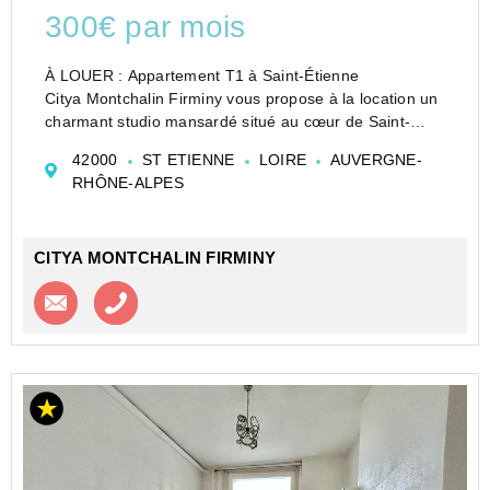
300€ par mois
À LOUER : Appartement T1 à Saint-Étienne
Citya Montchalin Firminy vous propose à la location un
charmant studio mansardé situé au cœur de Saint-
Étienne, dans le quartier animé de la rue Aristide
42000
ST ETIENNE
LOIRE
AUVERGNE-
Briand et de la Paix. Ce bien, d'une superficie de 19,51
RHÔNE-ALPES
...
CITYA MONTCHALIN FIRMINY
Contacter l'agence
Appeler l’agence