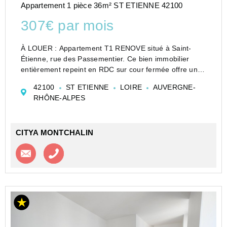
Appartement 1 pièce 36m² ST ETIENNE 42100
307€ par mois
À LOUER : Appartement T1 RENOVE situé à Saint-
Étienne, rue des Passementier. Ce bien immobilier
entièrement repeint en RDC sur cour fermée offre une
surface habitable de 36,63 m², idéal pour une
42100
ST ETIENNE
LOIRE
AUVERGNE-
personne seule ou un couple cherchant un espace
RHÔNE-ALPES
fonctionnel et ag...
CITYA MONTCHALIN
Contacter l'agence
Appeler l’agence