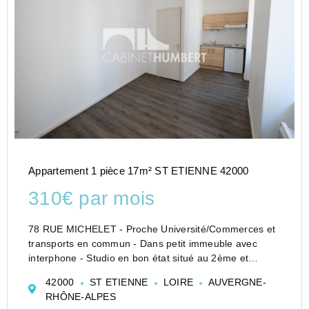
Appartement 1 pièce 17m² ST ETIENNE 42000
310€ par mois
78 RUE MICHELET - Proche Université/Commerces et
transports en commun - Dans petit immeuble avec
interphone - Studio en bon état situé au 2ème et
dernier étage sans ascenseur - Il est composé d'une
42000
ST ETIENNE
LOIRE
AUVERGNE-
pièce principale avec coin cuisine équipée (plaques,
RHÔNE-ALPES
hott...