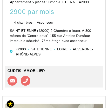
Appartement 5 pièces 93m² ST ETIENNE 42000
290€ par mois
4 chambres
Ascenseur
SAINT-ÉTIENNE (42000) ? Chambre à louer. A 300
mètres de 'Centre deux', 155 rue Antoine Durafour,
immeuble sécurisé, 7ème étage avec ascenseur.
Chambre meublée disponible immédiatement dans
42000
ST ETIENNE
LOIRE
AUVERGNE-
appartement en colocation, entièrement neuf. Idéal
RHÔNE-ALPES
pour étud...
CURTIS IMMOBILIER
Contacter l'agence
Appeler l’agence