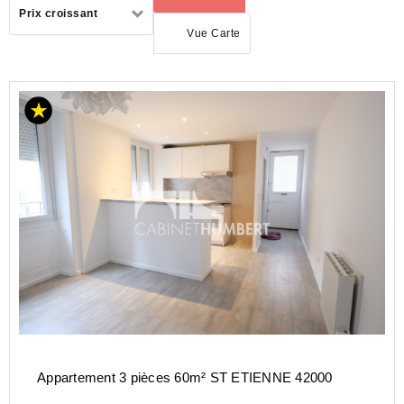
Trier
Prix croissant
par
Vue Carte
LOCATION
APPARTEMENT
AUVERGNE-
RHÔNE-
ALPES
LOIRE
(42)
ST
ETIENNE
(42000)
Appartement 3 pièces 60m² ST ETIENNE 42000