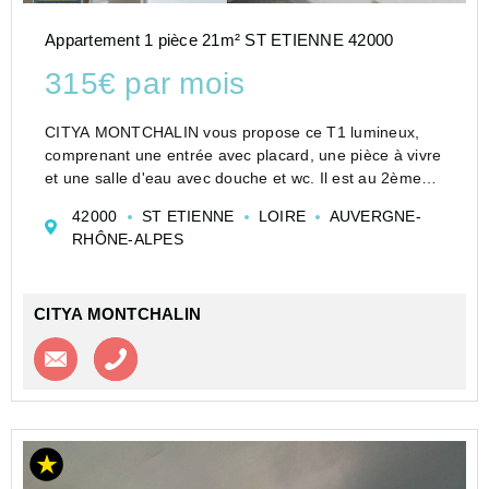
Appartement 1 pièce 21m² ST ETIENNE 42000
315€ par mois
CITYA MONTCHALIN vous propose ce T1 lumineux,
comprenant une entrée avec placard, une pièce à vivre
et une salle d'eau avec douche et wc. Il est au 2ème
étage d'un immeuble situé à proximité de l'école
42000
ST ETIENNE
LOIRE
AUVERGNE-
d'architecture.
RHÔNE-ALPES
Le chauffage est co...
CITYA MONTCHALIN
Contacter l'agence
Appeler l’agence