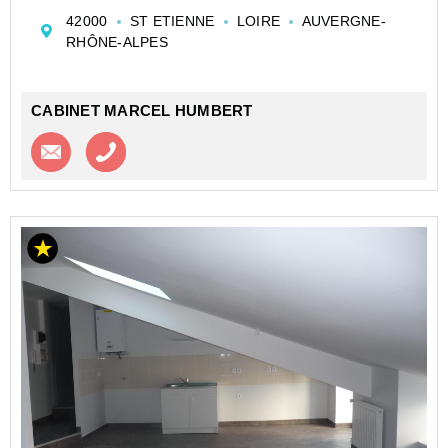
ascenseur - situé au 8ème étage et dernier étage
42000
ST ETIENNE
LOIRE
AUVERGNE-
(ascenseur jusqu'au 7ème) - Une chambre semi
RHÔNE-ALPES
équipée (quelque...
CABINET MARCEL HUMBERT
Contacter l'agence
Appeler l’agence