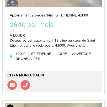
Appartement 2 pièces 34m² ST ETIENNE 42000
264€ par mois
À LOUER
Découvrez cet appartement T2 situé au cœur de Saint-
Étienne, dans le code postal 42000. Avec une
superficie de 34 m², cet espace de vie est idéal pour
42000
ST ETIENNE
LOIRE
AUVERGNE-
une personne seule ou un couple à la recherche d'un
RHÔNE-ALPES
cadre de vie agréable et fonctionnel.
...
CITYA MONTCHALIN
Contacter l'agence
Appeler l’agence