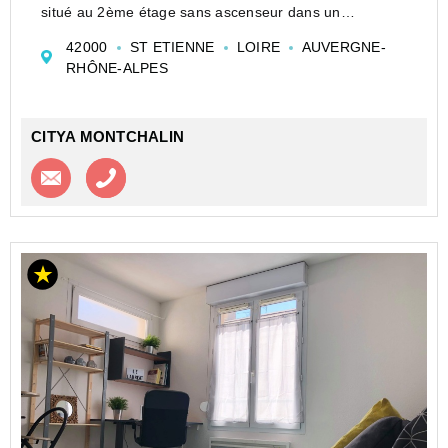
situé au 2ème étage sans ascenseur dans un
immeuble sécurisé par digicode.
42000
ST ETIENNE
LOIRE
AUVERGNE-
Côté « secteur », il se situe en Hyper centre-ville, à
RHÔNE-ALPES
seulement 10 mètres de la Place Jean Jau...
CITYA MONTCHALIN
Contacter l'agence
Appeler l’agence