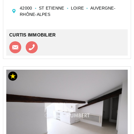
appartement rénové en colocation.
42000
ST ETIENNE
LOIRE
AUVERGNE-
La chambre comprend : lit double, bureau,
RHÔNE-ALPES
rangements.
Espaces communs co...
CURTIS IMMOBILIER
Contacter l'agence
Appeler l’agence