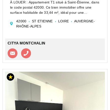
À LOUER : Appartement T1 situé à Saint-Étienne, dans
le code postal 42000. Ce bien immobilier offre une
surface habitable de 33,44 m², idéal pour une
personne seule ou un couple cherchant un espace
42000
ST ETIENNE
LOIRE
AUVERGNE-
fonctionnel et agréable.
RHÔNE-ALPES
L'appartement se trouve au de...
CITYA MONTCHALIN
Contacter l'agence
Appeler l’agence