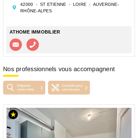
Ce logement comprend une cuisine équipée ouverte
42000
ST ETIENNE
LOIRE
AUVERGNE-
sur la pièce de vie, une salle d'eau avec WC .
RHÔNE-ALPES
Ce logement dispose du do...
ATHOME IMMOBILIER
Contacter l'agence
Appeler l’agence
Nos professionnels vous accompagnent