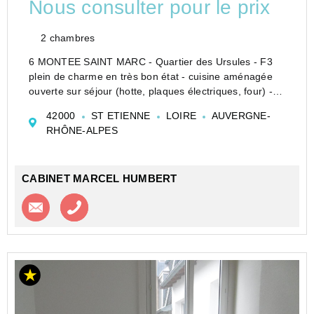
Nous consulter pour le prix
2 chambres
6 MONTEE SAINT MARC - Quartier des Ursules - F3
plein de charme en très bon état - cuisine aménagée
ouverte sur séjour (hotte, plaques électriques, four) - 1
chambre - 1 mezzanine - 1 loggia - double vitrage -
42000
ST ETIENNE
LOIRE
AUVERGNE-
parquet - chauffage individuel électrique
RHÔNE-ALPES
Les ...
CABINET MARCEL HUMBERT
Contacter l'agence
Appeler l’agence