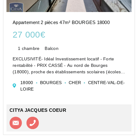
Appartement 2 pièces 47m² BOURGES 18000
27 000€
1 chambre
Balcon
EXCLUSIVITÉ- Idéal Investissement locatif - Forte
rentabilité - PRIX CASSÉ - Au nord de Bourges
(18000), proche des établissements scolaires (écoles,
lycée Jean Baptiste de la Salle, IUT), proche des
18000
BOURGES
CHER
CENTRE-VAL-DE-
commerces et de toutes les commodités, transports en
LOIRE
commun ...
CITYA JACQUES COEUR
Contacter l'agence
Appeler l’agence