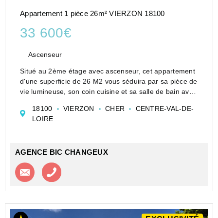
Appartement 1 pièce 26m² VIERZON 18100
33 600€
Ascenseur
Situé au 2ème étage avec ascenseur, cet appartement
d'une superficie de 26 M2 vous séduira par sa pièce de
vie lumineuse, son coin cuisine et sa salle de bain avec
WC.
18100
VIERZON
CHER
CENTRE-VAL-DE-
Vous profiterez d'un cadre de vie agréable, au sein
LOIRE
d'une résidence calme...
AGENCE BIC CHANGEUX
Contacter l'agence
Appeler l’agence