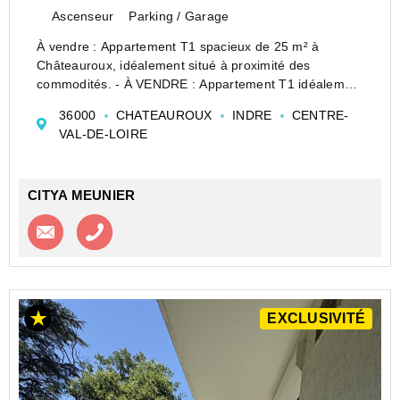
Ascenseur
Parking / Garage
À vendre : Appartement T1 spacieux de 25 m² à
Châteauroux, idéalement situé à proximité des
commodités. - À VENDRE : Appartement T1 idéalement
situé à Châteauroux, dans le secteur dynamique de la
36000
CHATEAUROUX
INDRE
CENTRE-
ville (36000). Ce bien immobilier représente une
VAL-DE-LOIRE
opportunité d&#...
CITYA MEUNIER
Contacter l'agence
Appeler l’agence
EXCLUSIVITÉ