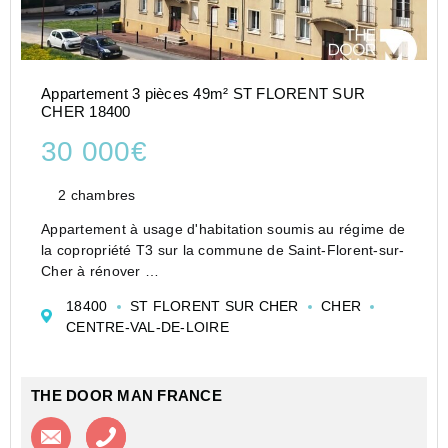
Appartement 3 pièces 49m² ST FLORENT SUR
CHER 18400
30 000€
2 chambres
Appartement à usage d'habitation soumis au régime de
la copropriété T3 sur la commune de Saint-Florent-sur-
Cher à rénover
Entrée avec placards
18400
ST FLORENT SUR CHER
CHER
Pièce de vie
CENTRE-VAL-DE-LOIRE
Coin cuisine
Deux chambres
Salle d'eau
THE DOOR MAN FRANCE
Toilettes
Une cave et un em...
Contacter l'agence
Appeler l’agence