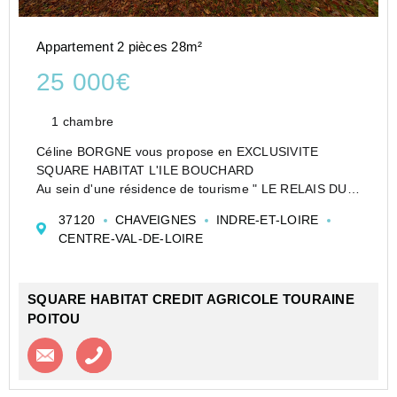
Appartement 2 pièces 28m²
25 000€
1 chambre
Céline BORGNE vous propose en EXCLUSIVITE
SQUARE HABITAT L'ILE BOUCHARD
Au sein d'une résidence de tourisme " LE RELAIS DU
PLESSIS" . 37120 CHAVEIGNES. Cet appartement
37120
CHAVEIGNES
INDRE-ET-LOIRE
avec vue dégagée sur la campagne - 2 pièces, meublé,
CENTRE-VAL-DE-LOIRE
d'une surf...
SQUARE HABITAT CREDIT AGRICOLE TOURAINE
POITOU
Contacter l'agence
Appeler l’agence