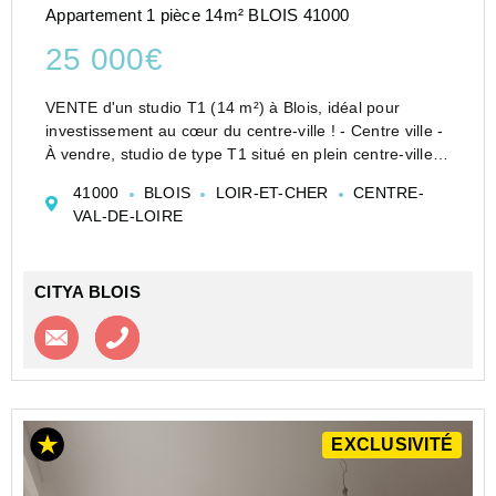
Appartement 1 pièce 14m² BLOIS 41000
25 000€
VENTE d'un studio T1 (14 m²) à Blois, idéal pour
investissement au cœur du centre-ville ! - Centre ville -
À vendre, studio de type T1 situé en plein centre-ville
de Blois dans un secteur à forte demande locative,
41000
BLOIS
LOIR-ET-CHER
CENTRE-
destiné principalement à un investissemen...
VAL-DE-LOIRE
CITYA BLOIS
Contacter l'agence
Appeler l’agence
EXCLUSIVITÉ