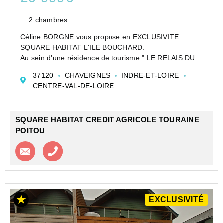
2 chambres
Céline BORGNE vous propose en EXCLUSIVITE
SQUARE HABITAT L'ILE BOUCHARD.
Au sein d'une résidence de tourisme " LE RELAIS DU
PLESSIS - 37120 CHAVEIGNES. Cet appartement - 3
37120
CHAVEIGNES
INDRE-ET-LOIRE
pièces, meublé, d'une surface de 37m² + terrasse de
CENTRE-VAL-DE-LOIRE
15m² donnant...
SQUARE HABITAT CREDIT AGRICOLE TOURAINE
POITOU
Contacter l'agence
Appeler l’agence
EXCLUSIVITÉ