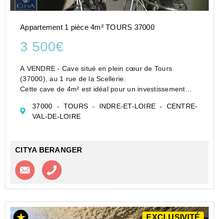
Appartement 1 pièce 4m² TOURS 37000
3 500€
A VENDRE - Cave situé en plein cœur de Tours
(37000), au 1 rue de la Scellerie.
Cette cave de 4m² est idéal pour un investissement
locatif ou comme espace de stockage supplémentaire.
37000
TOURS
INDRE-ET-LOIRE
CENTRE-
Elle est située dans un quartier dynamique et
VAL-DE-LOIRE
recherché de Tours.
Ne m...
CITYA BERANGER
Contacter l'agence
Appeler l’agence
EXCLUSIVITÉ