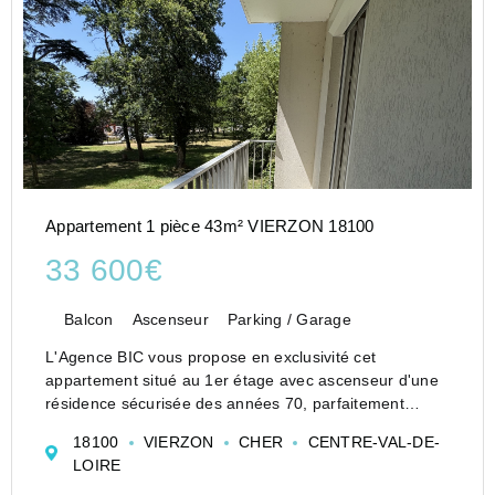
Appartement 1 pièce 43m² VIERZON 18100
33 600€
Balcon
Ascenseur
Parking / Garage
L'Agence BIC vous propose en exclusivité cet
appartement situé au 1er étage avec ascenseur d'une
résidence sécurisée des années 70, parfaitement
entretenue, équipée d'un interphone, d'un badge
18100
VIERZON
CHER
CENTRE-VAL-DE-
d'accès et dont notre agence assure le syn...
LOIRE