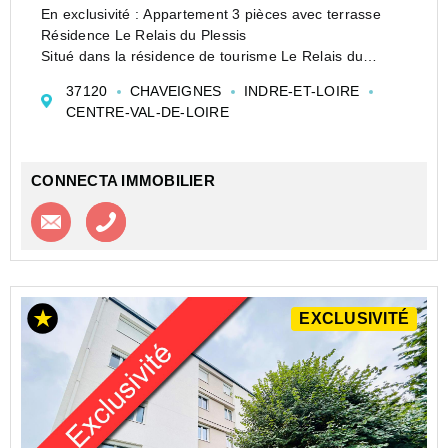
En exclusivité : Appartement 3 pièces avec terrasse
Résidence Le Relais du Plessis
Situé dans la résidence de tourisme Le Relais du
Plessis à Chaveignes (Indre-et-Loire), cet appartement
37120
CHAVEIGNES
INDRE-ET-LOIRE
3 pièces se trouve dans une copropriété de 144 lots,
CENTRE-VAL-DE-LOIRE
organisée autou...
CONNECTA IMMOBILIER
Contacter l'agence
Appeler l’agence
EXCLUSIVITÉ