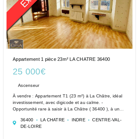
Appartement 1 pièce 23m² LA CHATRE 36400
25 000€
Ascenseur
À vendre : Appartement T1 (23 m²) à La Châtre, idéal
investissement, avec digicode et au calme. -
Opportunité rare à saisir à La Châtre ( 36400 ), à un
prix particulièrement attractif, au cœur d'une résidence
36400
LA CHATRE
INDRE
CENTRE-VAL-
calme et sécurisée dénommée « Le Beaufort ». S...
DE-LOIRE