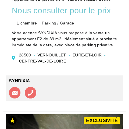
Nous consulter pour le prix
1 chambre
Parking / Garage
Votre agence SYNDIXIA vous propose à la vente un
appartement F2 de 39 m2, idéalement situé à proximité
immédiate de la gare, avec place de parking privative.
L'appartement se compose de : Un séjour lumineux
28500
VERNOUILLET
EURE-ET-LOIR
avec cuisine ouverte de 26 m2, une chambre av...
CENTRE-VAL-DE-LOIRE
SYNDIXIA
Contacter l'agence
Appeler l’agence
EXCLUSIVITÉ