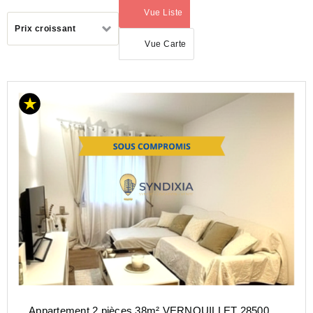
Vue Liste
(activé)
Trier
Prix croissant
par
Vue Carte
ACHAT
APPARTEMENT
CENTRE-
VAL-DE-
LOIRE
Appartement 2 pièces 38m² VERNOUILLET 28500