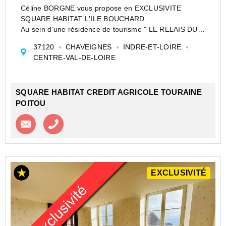
Céline BORGNE vous propose en EXCLUSIVITE
SQUARE HABITAT L'ILE BOUCHARD
Au sein d'une résidence de tourisme " LE RELAIS DU
PLESSIS" . Cet appartement avec vue dégagée sur la
37120
CHAVEIGNES
INDRE-ET-LOIRE
campagne - 2 pièces, meublé, d'une surface de 29m² +
CENTRE-VAL-DE-LOIRE
terr...
SQUARE HABITAT CREDIT AGRICOLE TOURAINE
POITOU
Contacter l'agence
Appeler l’agence
EXCLUSIVITÉ