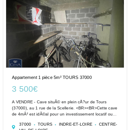
Appartement 1 pièce 5m² TOURS 37000
3 500€
A VENDRE - Cave situÃ© en plein cÅ?ur de Tours
(37000), au 1 rue de la Scellerie. <BR><BR>Cette cave
de 4mÂ² est idÃ©al pour un investissement locatif ou
comme espace de stockage supplÃ©mentaire. Elle est
37000
TOURS
INDRE-ET-LOIRE
CENTRE-
situÃ©e dans un quartier dynamique et reche...