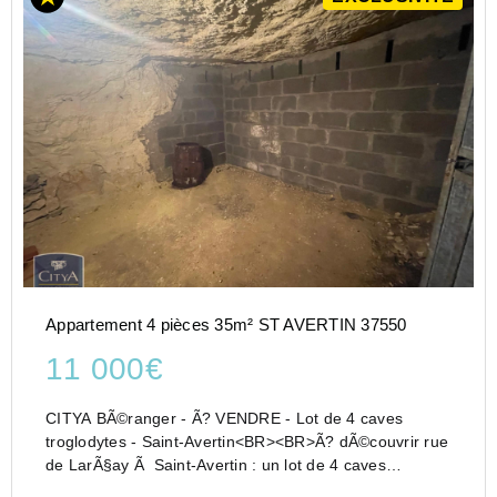
Appartement 4 pièces 35m² ST AVERTIN 37550
11 000€
CITYA BÃ©ranger - Ã? VENDRE - Lot de 4 caves
troglodytes - Saint-Avertin<BR><BR>Ã? dÃ©couvrir rue
de LarÃ§ay Ã Saint-Avertin : un lot de 4 caves
troglodytes d'une superficie totale de 34 mÂ², idÃ©al