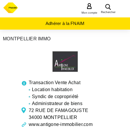
MENU
Rechercher
Mon compte
Adhérer à la FNAIM
MONTPELLIER IMMO
AGENCES
IMMOBILIÈRES
OCCITANIE
HERAULT
MONTPELLIER
Transaction Vente Achat
Location habitation
Syndic de copropriété
Administrateur de biens
72 RUE DE FAMAGOUSTE
34000 MONTPELLIER
www.antigone-immobilier.com