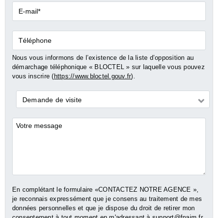
E-
mail*
Téléphone
Nous vous informons de l’existence de la liste d’opposition au
démarchage téléphonique « BLOCTEL » sur laquelle vous pouvez
vous inscrire (
https://www.bloctel.gouv.fr
).
Demande
Demande de visite
*
Commentaires
En complétant le formulaire «CONTACTEZ NOTRE AGENCE »,
je reconnais expressément que je consens au traitement de mes
données personnelles et que je dispose du droit de retirer mon
consentement à tout moment en m'adressant à
support@fnaim.fr
.