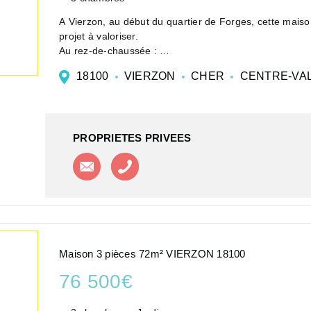
A Vierzon, au début du quartier de Forges, cette maison
projet à valoriser.
Au rez-de-chaussée :
Une entrée ouverte sur la cuisine
18100
VIERZON
CHER
CENTRE-VAL
Deux chambres, l'une avec placard, l'autre avec ...
PROPRIETES PRIVEES
Contacter l'agence
Appeler l'agence
Maison 3 pièces 72m² VIERZON 18100
76 500€