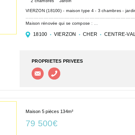
2 chambres
Jardin
VIERZON (18100) - m
....................................................................................
Maison rénovée qui se compose :
- Au rez-de-chaussée, une entré...
18100
VIERZON
CHER
CENTRE-VAL
PROPRIETES PRIVEES
Contacter l'agence
Appeler l'agence
Maison 5 pièces 134m²
79 500€