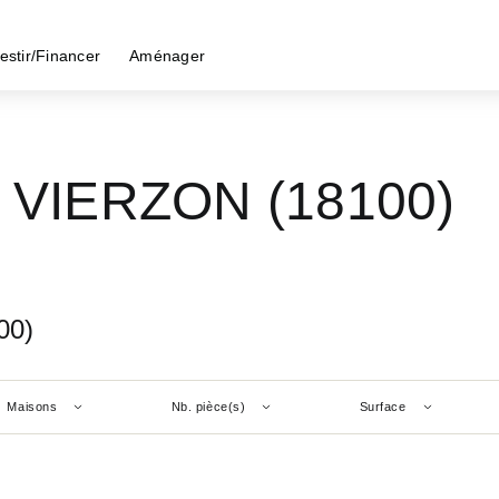
estir/Financer
Aménager
- VIERZON (18100)
00)
Maisons
Nb. pièce(s)
Surface