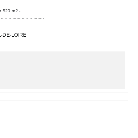
aison type 4 - 3 chambres - jardin 520 m2 -
...................................
-DE-LOIRE