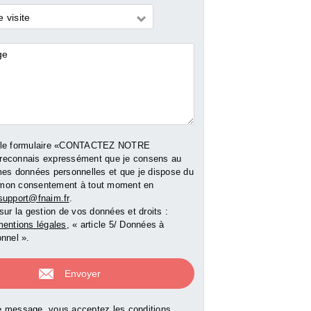
Vente Maison - 91 m²
 visite
res
85 600 €
0 €
79 500 €
Honoraires charge a
ge acquéreur
inclus (contacter l'
er l'agence)
Honoraires charge acquéreur
inclus (contacter l'agence)
 le formulaire «CONTACTEZ NOTRE
reconnais expressément que je consens au
e bien
Voir le bien
Voir le b
mes données personnelles et que je dispose du
er mon consentement à tout moment en
support@fnaim.fr
.
sur la gestion de vos données et droits :
entions légales
, « article 5/ Données à
nnel ».
 message, vous acceptez les conditions