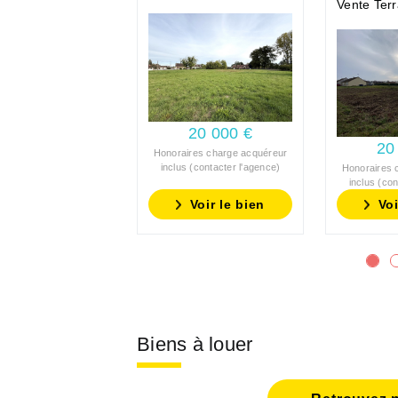
Vente Terr
20 000 €
20
Honoraires charge acquéreur
inclus (contacter l'agence)
Honoraires 
inclus (con
Voir le bien
Voi
Biens à louer