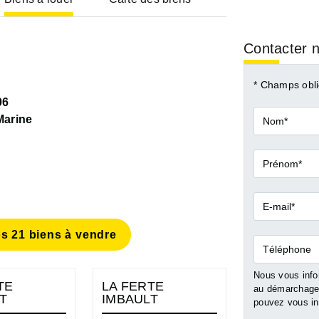
Contacter n
* Champs obli
06
Nom*
arine
Prénom*
E-
mail*
s 21 biens à vendre
Téléphone
Nous vous infor
TE
LA FERTE
SALBRIS
au démarchage 
T
IMBAULT
pouvez vous ins
Vente Maison 