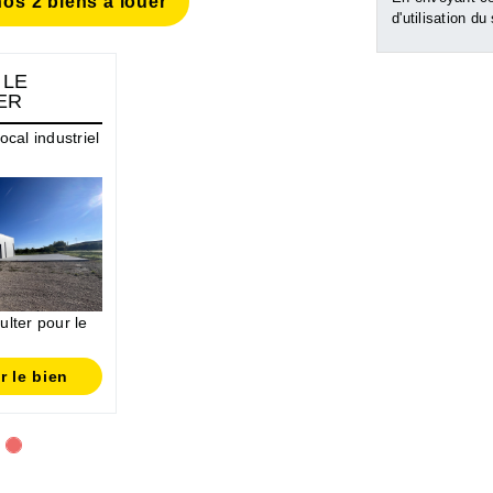
os 2 biens à louer
d'utilisation du
 LE
ER
ocal industriel
lter pour le
r le bien