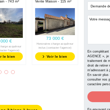
ain - 743 m²
Vente Maison - 115 m²
Demande
Demande de
*
Commentai
79 00
73 000 €
 000 €
Honoraires char
Honoraires charge acquéreur
inclus (contact
charge acquéreur
inclus (contacter l'agence)
tacter l'agence)
En complétant
AGENCE », je 
r le bien
Voir le bien
Voir l
traitement de 
droit de retir
m'adressant à
En savoir plus 
consulter nos
m
caractère perso
En envoyant ce