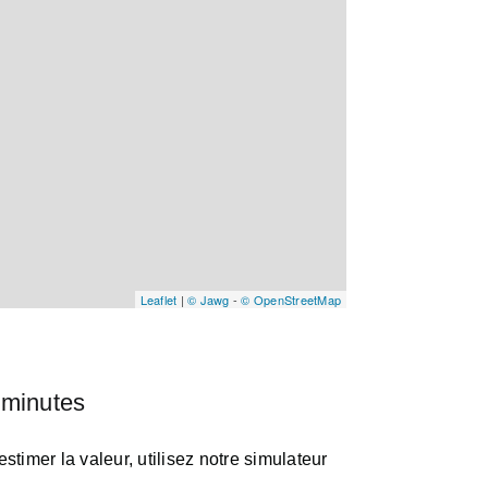
Leaflet
|
© Jawg
-
© OpenStreetMap
 minutes
timer la valeur, utilisez notre simulateur