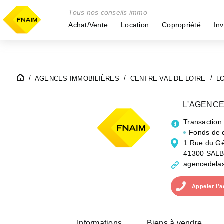
Tous nos conseils immo
Achat/Vente
Location
Copropriété
Inv
AGENCES IMMOBILIÈRES
CENTRE-VAL-DE-LOIRE
L
L'AGENCE
Transaction
Fonds de
1 Rue du Gé
41300 SALB
agencedela
Appeler
l’
Informations
Biens à vendre