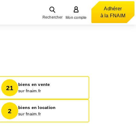
Adhérer
à la FNAIM
Rechercher
Mon compte
biens en vente
21
sur fnaim.fr
biens en location
2
sur fnaim.fr