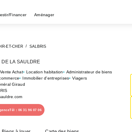
estir/Financer
Aménager
OIR-ET-CHER
SALBRIS
 DE LA SAULDRE
 Vente Achat
Location habitation
Administrateur de biens
 commerce
Immobilier d'entreprises
Viagers
néral Giraud
RIS
sauldre.com
agence
Tél : 06 31 96 07 06
Biens à louer
Carte des biens