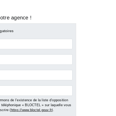
otre agence !
gatoires
mons de l’existence de la liste d’opposition
LA FERTE
SALBRIS
téléphonique « BLOCTEL » sur laquelle vous
IMBAULT
crire (
https://www.bloctel.gouv.fr
).
- 105 m²
Vente Maison - 2