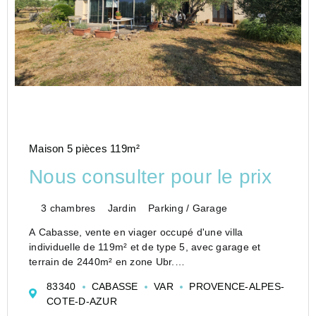
Maison 5 pièces 119m²
Nous consulter pour le prix
3 chambres
Jardin
Parking / Garage
A Cabasse, vente en viager occupé d'une villa
individuelle de 119m² et de type 5, avec garage et
terrain de 2440m² en zone Ubr.
VIAGER OCCUPE avec réserve du DROIT D'USAGE
83340
CABASSE
VAR
PROVENCE-ALPES-
ET D'HABITATION à vie au profit d'une femme de 80
COTE-D-AZUR
ans.