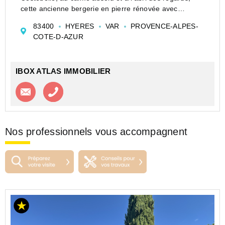
cette ancienne bergerie en pierre rénovée avec
raffinement dévoile un véritable art de vivre
83400
HYERES
VAR
PROVENCE-ALPES-
méditerranéen.Développant environ 200 m2 habitables,
COTE-D-AZUR
la pr...
IBOX ATLAS IMMOBILIER
Contacter l'agence
Appeler l’agence
Nos professionnels vous accompagnent