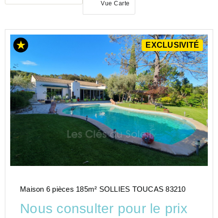
Vue Carte
EXCLUSIVITÉ
ACHAT
MAISON
PROVENCE-
ALPES-
COTE-D-
AZUR
VAR
(83)
Maison 6 pièces 185m² SOLLIES TOUCAS 83210
Nous consulter pour le prix