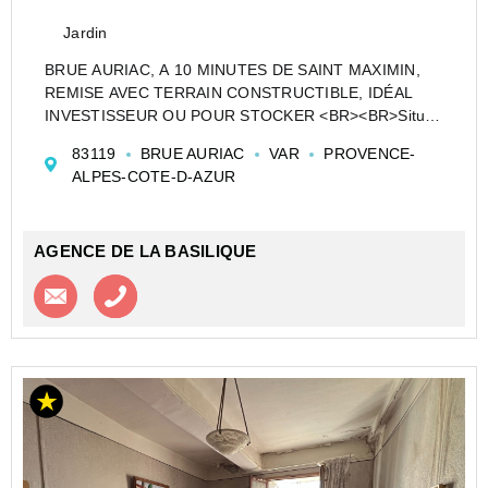
Jardin
BRUE AURIAC, A 10 MINUTES DE SAINT MAXIMIN,
REMISE AVEC TERRAIN CONSTRUCTIBLE, IDÉAL
INVESTISSEUR OU POUR STOCKER <BR><BR>Située
en Zone UA, en plein coeur du centre du village à
83119
BRUE AURIAC
VAR
PROVENCE-
proximité de toutes les commodités et écoles, une
ALPES-COTE-D-AZUR
remise d'envir...
AGENCE DE LA BASILIQUE
Contacter l'agence
Appeler l’agence