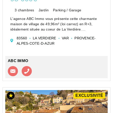
3 chambres
Jardin
Parking / Garage
L'agence ABC Immo vous présente cette charmante
maison de village de 49,96m² (loi carrez) en R+3,
idéalement située au coeur de La Verdière.
Au rez-de-chaussée vous trouverez un garage de
83560
LA VERDIERE
VAR
PROVENCE-
20m².
ALPES-COTE-D-AZUR
L'accès à la maison se fait par un agréable jardin...
ABC IMMO
Contacter l'agence
Appeler l’agence
EXCLUSIVITÉ