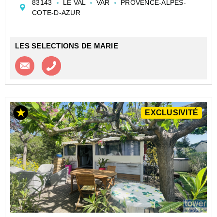
83143
LE VAL
VAR
PROVENCE-ALPES-
prestations de qualité, vue imprenable. Ses prestatio...
COTE-D-AZUR
LES SELECTIONS DE MARIE
Contacter l'agence
Appeler l’agence
EXCLUSIVITÉ