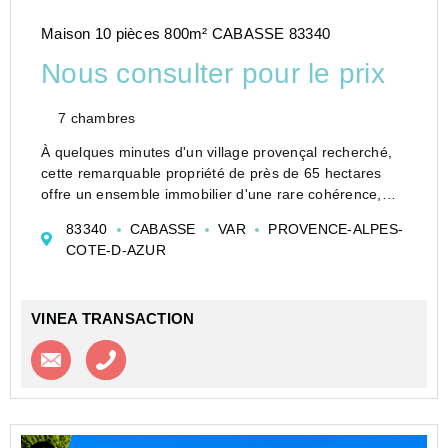
Maison 10 pièces 800m² CABASSE 83340
Nous consulter pour le prix
7 chambres
À quelques minutes d'un village provençal recherché,
cette remarquable propriété de près de 65 hectares
offre un ensemble immobilier d'une rare cohérence,
réunissant un château de caractère, une ancienne
83340
CABASSE
VAR
PROVENCE-ALPES-
ferme du XVIIe siècle, un outil viticole compl...
COTE-D-AZUR
VINEA TRANSACTION
Contacter l'agence
Appeler l’agence