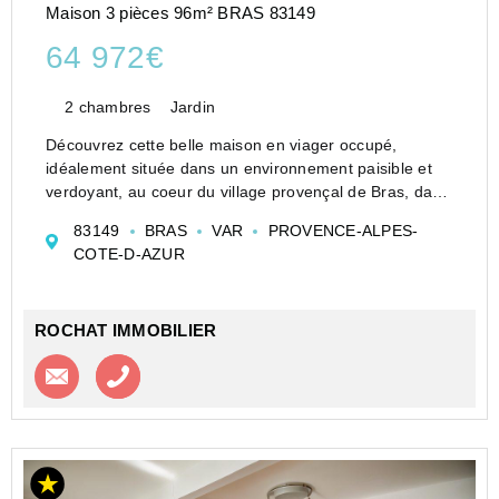
Maison 3 pièces 96m² BRAS 83149
64 972€
2 chambres
Jardin
Découvrez cette belle maison en viager occupé,
idéalement située dans un environnement paisible et
verdoyant, au coeur du village provençal de Bras, dans
le Var. Cette opportunité patrimoniale rare offre un
83149
BRAS
VAR
PROVENCE-ALPES-
cadre de vie agréable, un excellent état d'entre...
COTE-D-AZUR
ROCHAT IMMOBILIER
Contacter l'agence
Appeler l’agence