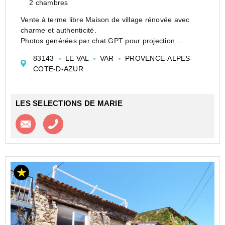
2 chambres
Vente à terme libre Maison de village rénovée avec
charme et authenticité.
Photos genérées par chat GPT pour projection
d'ameublement.
83143
LE VAL
VAR
PROVENCE-ALPES-
Située au coeur du village de Le Val, cette charmante
COTE-D-AZUR
maison de village de type 3 bénéficie d'une rénova...
LES SELECTIONS DE MARIE
Contacter l'agence
Appeler l’agence