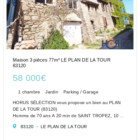
Maison 3 pièces 77m² LE PLAN DE LA TOUR
83120
58 000€
1 chambre
Jardin
Parking / Garage
HORUS SÉLECTION vous propose un bien au PLAN
DE LA TOUR (83120)
Homme de 70 ans A 20 min de SAINT TROPEZ, 10 min
de SAINTE MAXIME et 5 min du village et des
83120
LE PLAN DE LA TOUR
commerces. Au milieu des vignes dans un hameau de
7 maisons, cette Maison d'habitation d'e...