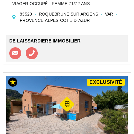
VIAGER OCCUPÉ - FEMME 71/72 ANS -
ROQUEBRUNE SUR ARGENS (VAR)
83520
ROQUEBRUNE SUR ARGENS
VAR
BOUQUET 69 000 euros FAI + 319euros de rente /
PROVENCE-ALPES-COTE-D-AZUR
mensuelle
Majoration de la rente en cas de libération a...
DE LAISSARDIERE IMMOBILIER
Contacter l'agence
Appeler l’agence
EXCLUSIVITÉ