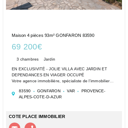
Maison 4 pièces 93m² GONFARON 83590
69 200€
3 chambres
Jardin
EN EXCLUSIVITÉ - JOLIE VILLA AVEC JARDIN ET
DEPENDANCES EN VIAGER OCCUPÉ
Votre agence immobilière, spécialiste de l'immobilier
dans le Centre-Var, vous propose à la vente, sur la
83590
GONFARON
VAR
PROVENCE-
commune de Gonfaron, charmante villa de 93 m²
ALPES-COTE-D-AZUR
habitables, offrant 4 pièce...
COTE PLACE IMMOBILIER
Contacter l'agence
Appeler l’agence