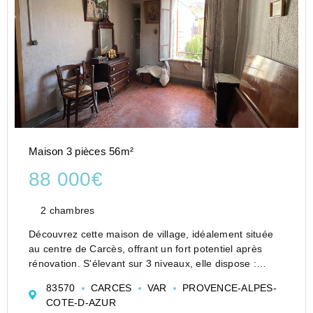
Maison 3 pièces 56m²
88 000€
2 chambres
Découvrez cette maison de village, idéalement située
au centre de Carcès, offrant un fort potentiel après
rénovation. S'élevant sur 3 niveaux, elle dispose :
Rez-de-chaussée : Une remise spacieuse ou un atelier
83570
CARCES
VAR
PROVENCE-ALPES-
de 28 m² environ
COTE-D-AZUR
1er étage : Une cuisi...