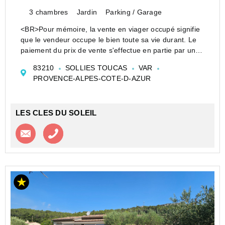
3 chambres
Jardin
Parking / Garage
<BR>Pour mémoire, la vente en viager occupé signifie
que le vendeur occupe le bien toute sa vie durant. Le
paiement du prix de vente s'effectue en partie par un
bouquet et par une rente mensuelle.<BR>Ce bien de
83210
SOLLIES TOUCAS
VAR
standing, en impasse au calme, s...
PROVENCE-ALPES-COTE-D-AZUR
LES CLES DU SOLEIL
Contacter l'agence
Appeler l’agence