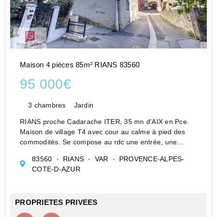
Maison 4 pièces 85m² RIANS 83560
95 000€
3 chambres
Jardin
RIANS proche Cadarache ITER, 35 mn d'AIX en Pce.
Maison de village T4 avec cour au calme à pied des
commodités. Se compose au rdc une entrée, une
grande chambre avec dressing, buanderie salle d'eau
83560
RIANS
VAR
PROVENCE-ALPES-
wc, grande cave en sous-sol, au 1 er étage, cuisine ...
COTE-D-AZUR
PROPRIETES PRIVEES