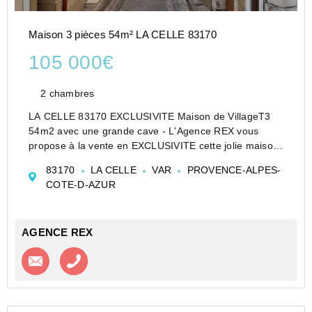
Maison 3 pièces 54m² LA CELLE 83170
105 000€
2 chambres
LA CELLE 83170 EXCLUSIVITE Maison de VillageT3
54m2 avec une grande cave - L'Agence REX vous
propose à la vente en EXCLUSIVITE cette jolie maison
de village située au cœur du charmant village de la
83170
LA CELLE
VAR
PROVENCE-ALPES-
Celle
COTE-D-AZUR
Elle comprend, en RDC une entrée avec placard, u...
AGENCE REX
Contacter l'agence
Appeler l’agence