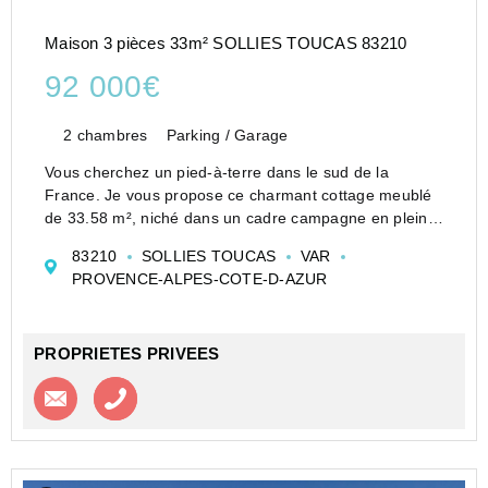
Maison 3 pièces 33m² SOLLIES TOUCAS 83210
92 000€
2 chambres
Parking / Garage
Vous cherchez un pied-à-terre dans le sud de la
France. Je vous propose ce charmant cottage meublé
de 33.58 m², niché dans un cadre campagne en pleine
nature avec une vue dégagée. Situé dans une
83210
SOLLIES TOUCAS
VAR
résidence sécurisée avec piscine, il offre calme et
PROVENCE-ALPES-COTE-D-AZUR
sérénité à se...
PROPRIETES PRIVEES
Contacter l'agence
Appeler l’agence