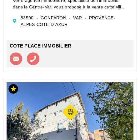
Votre agence immobilière, spécialiste de l'immobilier
dans le Centre-Var, vous propose à la vente cette villa
d'environ 110 m² habitables, offrant 4 pièces dont 2
83590
GONFARON
VAR
PROVENCE-
chambres, avec jardin, terrasse et garage.
ALPES-COTE-D-AZUR
Non loi...
COTE PLACE IMMOBILIER
Contacter l'agence
Appeler l’agence