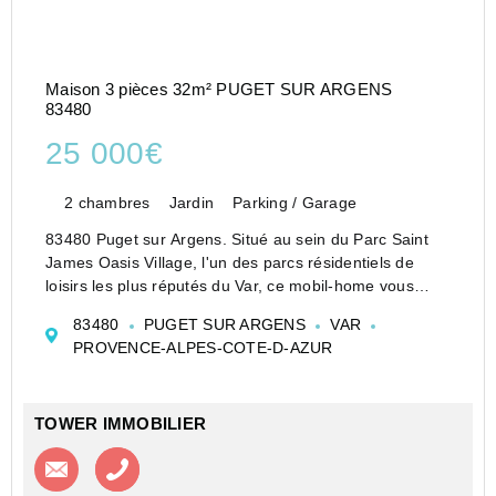
Maison 3 pièces 32m² PUGET SUR ARGENS
83480
25 000€
2 chambres
Jardin
Parking / Garage
83480 Puget sur Argens. Situé au sein du Parc Saint
James Oasis Village, l'un des parcs résidentiels de
loisirs les plus réputés du Var, ce mobil-home vous
offre un cadre idéal pour profiter du climat
83480
PUGET SUR ARGENS
VAR
méditerranéen en résidence secondaire,pour des
PROVENCE-ALPES-COTE-D-AZUR
vacan...
TOWER IMMOBILIER
Contacter l'agence
Appeler l’agence