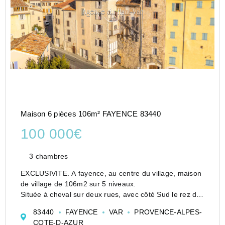
Maison 6 pièces 106m² FAYENCE 83440
100 000€
3 chambres
EXCLUSIVITE. A fayence, au centre du village, maison
de village de 106m2 sur 5 niveaux.
Située à cheval sur deux rues, avec côté Sud le rez de
rue, côté Nord le rez de chaussée. En partant du
83440
FAYENCE
VAR
PROVENCE-ALPES-
niveau le plus bas, une pièce brute à aménager (pièce
COTE-D-AZUR