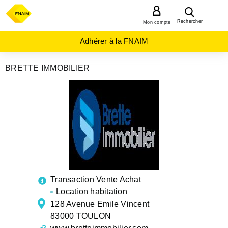
MENU
Rechercher
Mon compte
Adhérer à la FNAIM
BRETTE IMMOBILIER
AGENCES
IMMOBILIÈRES
PROVENCE-
ALPES-
COTE-D-
AZUR
VAR
TOULON
Transaction Vente Achat
Location habitation
128 Avenue Emile Vincent
83000 TOULON