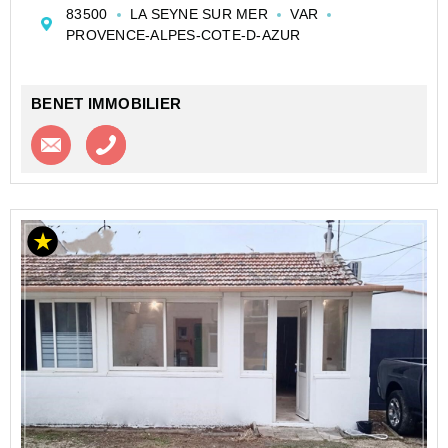
Séjour + véranda, chambre, salle d’eau avec fenêtre et
83500
LA SEYNE SUR MER
VAR
WC.
PROVENCE-ALPES-COTE-D-AZUR
Pas de charges. Cave et parking
BENET IMMOBILIER
Contacter l'agence
Appeler l’agence