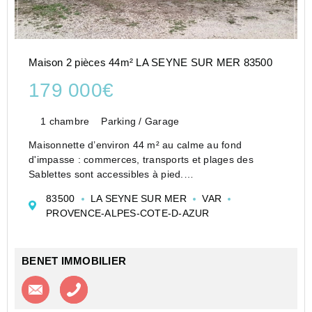
Maison 2 pièces 44m² LA SEYNE SUR MER 83500
179 000€
1 chambre
Parking / Garage
Maisonnette d’environ 44 m² au calme au fond
d'impasse : commerces, transports et plages des
Sablettes sont accessibles à pied.
Séjour + véranda, chambre, bureau, salle d’eau avec
83500
LA SEYNE SUR MER
VAR
fenêtre et des toilettes indépendantes.
PROVENCE-ALPES-COTE-D-AZUR
Pas de charges. Possibilité g...
BENET IMMOBILIER
Contacter l'agence
Appeler l’agence