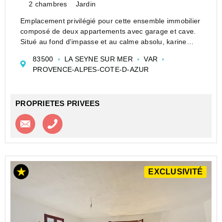
2 chambres
Jardin
Emplacement privilégié pour cette ensemble immobilier
composé de deux appartements avec garage et cave.
Situé au fond d'impasse et au calme absolu, karine
Garcia Propriétés Privées vous propose une
83500
LA SEYNE SUR MER
VAR
opportunité d'acquérir une maison vous offrant u...
PROVENCE-ALPES-COTE-D-AZUR
PROPRIETES PRIVEES
Contacter l'agence
Appeler l’agence
EXCLUSIVITÉ