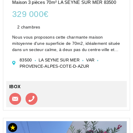
Maison 3 pièces 70m² LA SEYNE SUR MER 83500
329 000€
2 chambres
Nous vous proposons cette charmante maison
mitoyenne d'une superficie de 70m2, idéalement située
dans un secteur calme, à deux pas du centre-ville et
des plages.
83500
LA SEYNE SUR MER
VAR
Elle est construite sur un terrain de 150 m2 et
PROVENCE-ALPES-COTE-D-AZUR
comprend de nombreux atouts .
Un séjo...
IBOX
Contacter l'agence
Appeler l’agence