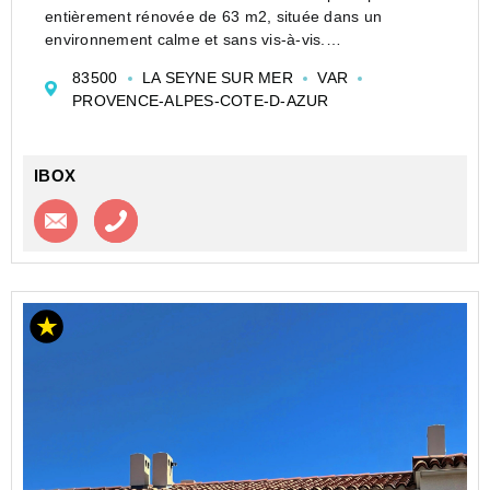
entièrement rénovée de 63 m2, située dans un
environnement calme et sans vis-à-vis.
Édifiée sur un terrain de 270 m2 piscinable, elle offre
83500
LA SEYNE SUR MER
VAR
un séjour lumineux avec cuisine ouverte, une chambre
PROVENCE-ALPES-COTE-D-AZUR
ainsi qu'un...
IBOX
Contacter l'agence
Appeler l’agence