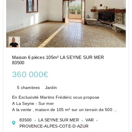
Maison 6 pièces 105m² LA SEYNE SUR MER
83500
360 000€
5 chambres
Jardin
En Exclusivité Martins Frédéric vous propose
A La Seyne - Sur mer
A la vente , maison de 105 m² sur un terrain de 500 m²,
au calme, sans vis-à-vis, avec un balcon idéal pour des
83500
LA SEYNE SUR MER
VAR
moments chaleureux. Vous découvrirez de beaux
PROVENCE-ALPES-COTE-D-AZUR
volumes, un grand salon a...