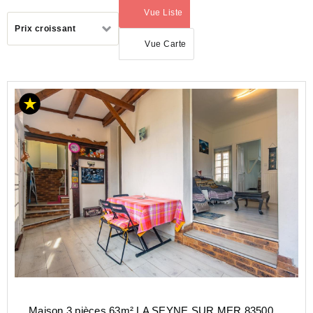
Vue Liste
(activé)
Trier
Prix croissant
par
Vue Carte
ACHAT
MAISON
PROVENCE-
ALPES-
COTE-D-
AZUR
VAR
(83)
LA
SEYNE
SUR
MER
(83500)
Maison 3 pièces 63m² LA SEYNE SUR MER 83500