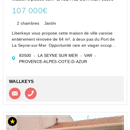
107 000€
2 chambres
Jardin
Liberkeys vous propose cette maison de ville varoise
entièrement rénovée de 64 m², à deux pas du Port de
La Seyne-sur-Mer. Opportunité rare en viager occupé
100 % bouquet, sans rente mensuelle.
83500
LA SEYNE SUR MER
VAR
Calcul viager :
PROVENCE-ALPES-COTE-D-AZUR
oValeur vénale libre estimée : 240 000 € <...
WALLKEYS
Contacter l'agence
Appeler l’agence