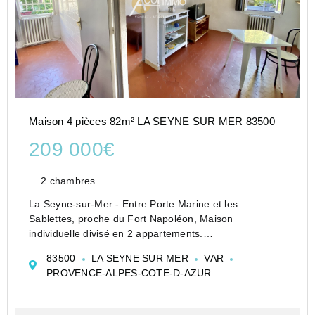
Maison 4 pièces 82m² LA SEYNE SUR MER 83500
209 000€
2 chambres
La Seyne-sur-Mer - Entre Porte Marine et les
Sablettes, proche du Fort Napoléon, Maison
individuelle divisé en 2 appartements.
Au rez-de-chaussée, un séjour ouvert sur une
83500
LA SEYNE SUR MER
VAR
kitchenette, un coin nuit et une salle de bain. Au 1er
PROVENCE-ALPES-COTE-D-AZUR
étage, un T2 avec une chambre...