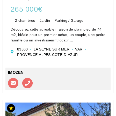
265 000€
2 chambres
Jardin
Parking / Garage
Découvrez cette agréable maison de plain pied de 74
m2, idéale pour un premier achat, un couple, une petite
famillle ou un investissemnt locatif.
Elle se compose d'une belle pièce de vie lumineuse,
83500
LA SEYNE SUR MER
VAR
d'une cuisine semi-ouverte sur séjour, de deux ch...
PROVENCE-ALPES-COTE-D-AZUR
IMOZEN
Contacter l'agence
Appeler l’agence