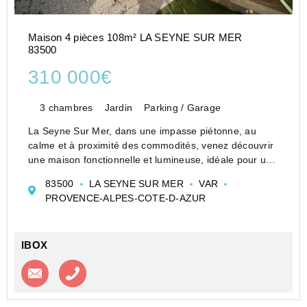
Maison 4 pièces 108m² LA SEYNE SUR MER
83500
310 000€
3 chambres
Jardin
Parking / Garage
La Seyne Sur Mer, dans une impasse piétonne, au
calme et à proximité des commodités, venez découvrir
une maison fonctionnelle et lumineuse, idéale pour une
vie de famille.
83500
LA SEYNE SUR MER
VAR
Sur une parcelle de 197m2, d'une superficie habitable
PROVENCE-ALPES-COTE-D-AZUR
de 108m2, 88m2 carrez, c...
IBOX
Contacter l'agence
Appeler l’agence