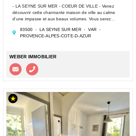
- LA SEYNE SUR MER - COEUR DE VILLE - Venez
découvrir cette charmante maison de ville au calme
d'une impasse et aux beaux volumes. Vous serez
séduit par ses nombreuses possibilités
83500
LA SEYNE SUR MER
VAR
d'aménagement. En RDC, un grand garage de 38 m2
PROVENCE-ALPES-COTE-D-AZUR
avec point d'eau...
WEBER IMMOBILIER
Contacter l'agence
Appeler l’agence