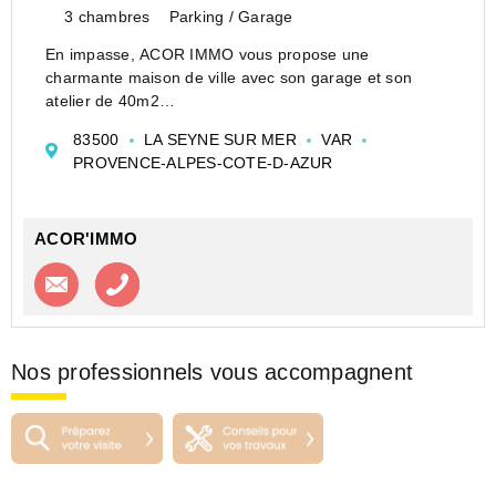
3 chambres
Parking / Garage
En impasse, ACOR IMMO vous propose une
charmante maison de ville avec son garage et son
atelier de 40m2
Elle est composée au rez de chausée du garage et de l
83500
LA SEYNE SUR MER
VAR
atelier d' environ 40 m2 ainsi qu'un hall d' entrée ,wc
PROVENCE-ALPES-COTE-D-AZUR
au 1 er étage un vaste ...
ACOR'IMMO
Contacter l'agence
Appeler l’agence
Nos professionnels vous accompagnent