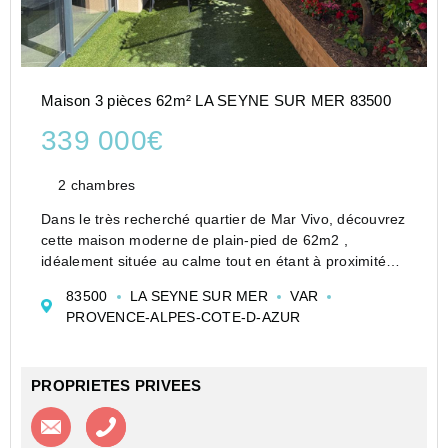
Maison 3 pièces 62m² LA SEYNE SUR MER 83500
339 000€
2 chambres
Dans le très recherché quartier de Mar Vivo, découvrez
cette maison moderne de plain-pied de 62m2 ,
idéalement située au calme tout en étant à proximité
immédiate des commerces et commodités,
83500
LA SEYNE SUR MER
VAR
Baignée de lumière grâce à son exposition Sud et Sud-
PROVENCE-ALPES-COTE-D-AZUR
Est, elle o...
PROPRIETES PRIVEES
Contacter l'agence
Appeler l’agence