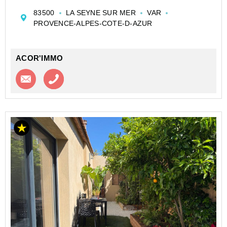
85 m2 avec jardin, proche de toutes commodités.
83500
LA SEYNE SUR MER
VAR
Elle se compose, au rez-de-chaussée, d'une entrée,...
PROVENCE-ALPES-COTE-D-AZUR
ACOR'IMMO
Contacter l'agence
Appeler l’agence