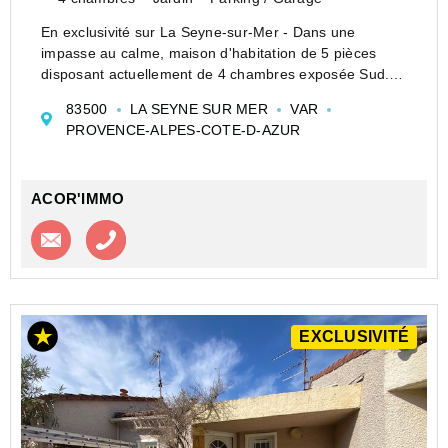
En exclusivité sur La Seyne-sur-Mer - Dans une
impasse au calme, maison d'habitation de 5 pièces
disposant actuellement de 4 chambres exposée Sud.
Elle dispose d'un escalier intérieur et extérieur et
83500
LA SEYNE SUR MER
VAR
pourrait éventuellement être agencée avec deux app...
PROVENCE-ALPES-COTE-D-AZUR
ACOR'IMMO
Contacter l'agence
Appeler l’agence
EXCLUSIVITÉ