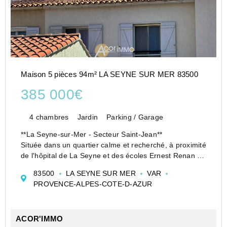
Maison 5 pièces 94m² LA SEYNE SUR MER 83500
385 000€
4 chambres
Jardin
Parking / Garage
**La Seyne-sur-Mer - Secteur Saint-Jean**
Située dans un quartier calme et recherché, à proximité
de l'hôpital de La Seyne et des écoles Ernest Renan et
Eugénie Cotton, découvrez cette agréable maison
83500
LA SEYNE SUR MER
VAR
mitoyenne avec espace extérieur et terrasse.
PROVENCE-ALPES-COTE-D-AZUR
D&#...
ACOR'IMMO