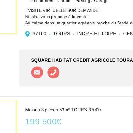
2 chambres
Jardin
Parking / Garage
- VISITE VIRTUELLE SUR DEMANDE -
Nicolas vous propose à la vente:
Au calme dans un quartier agréable proche du Stade d
66.85m².
37100
TOURS
INDRE-ET-LOIRE
CEN
Elle se décompose comme suit : entrée, WC, cuisine, sal
SQUARE HABITAT CREDIT AGRICOLE TOURA
Contacter l'agence
Appeler l'agence
Maison 3 pièces 53m² TOURS 37000
199 500€