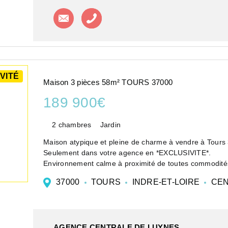
Contacter l'agence
Appeler l'agence
VITÉ
Maison 3 pièces 58m² TOURS 37000
189 900€
2 chambres
Jardin
Maison atypique et pleine de charme à vendre à Tours
Seulement dans votre agence en *EXCLUSIVITE*.
Environnement calme à proximité de toutes commodités
Rez-de-chaussée :...
37000
TOURS
INDRE-ET-LOIRE
CEN
AGENCE CENTRALE DE LUYNES