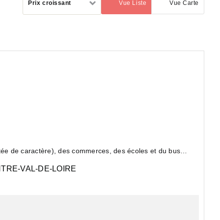
Prix croissant
Vue Liste
Vue Carte
(activé)
par
itée de caractère), des commerces, des écoles et du bus
TRE-VAL-DE-LOIRE
 remarquab...