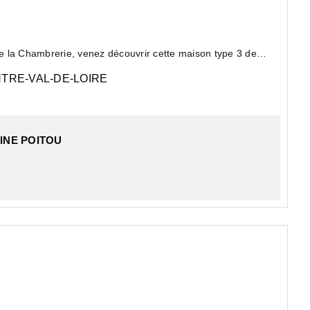
e la Chambrerie, venez découvrir cette maison type 3 de
TRE-VAL-DE-LOIRE
on/séjour, j...
INE POITOU