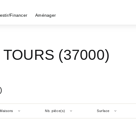
estir/Financer
Aménager
- TOURS (37000)
)
Maisons
Nb. pièce(s)
Surface