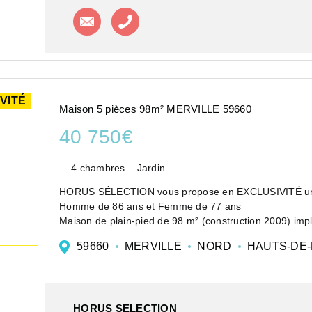
Contacter l'agence
Appeler l'agence
VITÉ
Maison 5 pièces 98m² MERVILLE 59660
40 750€
4 chambres
Jardin
HORUS SÉLECTION vous propose en EXCLUSIVITÉ un 
Homme de 86 ans et Femme de 77 ans
Maison de plain-pied de 98 m² (construction 2009) impl
salon/séjour, une cuisine, quatre...
59660
MERVILLE
NORD
HAUTS-DE
HORUS SELECTION