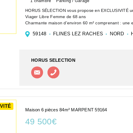
1 chambre
Parking / Garage
HORUS SÉLECTION vous propose en EXCLUSIVITÉ un 
Viager Libre Femme de 68 ans
Charmante maison d'environ 60 m² comprenant : une e
chaleureux, une salle à manger avec cuisine ouve...
59148
FLINES LEZ RACHES
NORD
H
HORUS SELECTION
Contacter l'agence
Appeler l'agence
VITÉ
Maison 6 pièces 84m² MARPENT 59164
49 500€