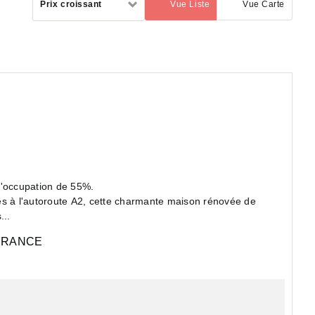
Prix croissant
Vue Liste
Vue Carte
(activé)
par
d'occupation de 55%.
ès à l'autoroute A2, cette charmante maison rénovée de
...
FRANCE