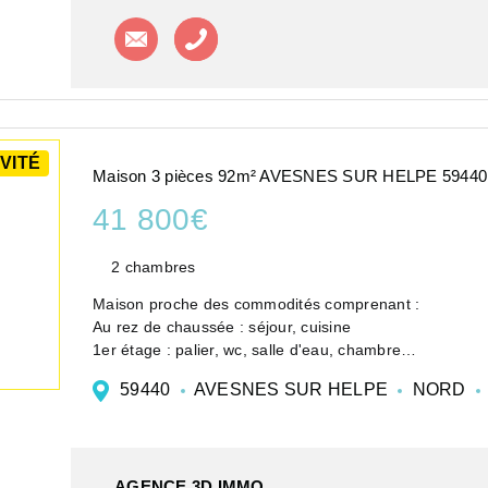
Contacter l'agence
Appeler l'agence
VITÉ
Maison 3 pièces 92m² AVESNES SUR HELPE 59440
41 800€
2 chambres
Maison proche des commodités comprenant :
Au rez de chaussée : séjour, cuisine
1er étage : palier, wc, salle d'eau, chambre
2ème étage : chambre
59440
AVESNES SUR HELPE
NORD
Honoraires inclus de 10% TTC à la c
AGENCE 3D IMMO