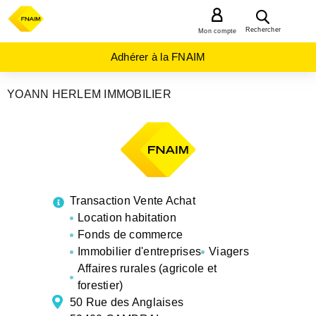
MENU
Rechercher
Mon compte
Adhérer à la FNAIM
YOANN HERLEM IMMOBILIER
AGENCES
IMMOBILIÈRES
HAUTS-
DE-
FRANCE
NORD
CAMBRAI
Transaction Vente Achat
Location habitation
Fonds de commerce
Immobilier d'entreprises
Viagers
Affaires rurales (agricole et
forestier)
50 Rue des Anglaises