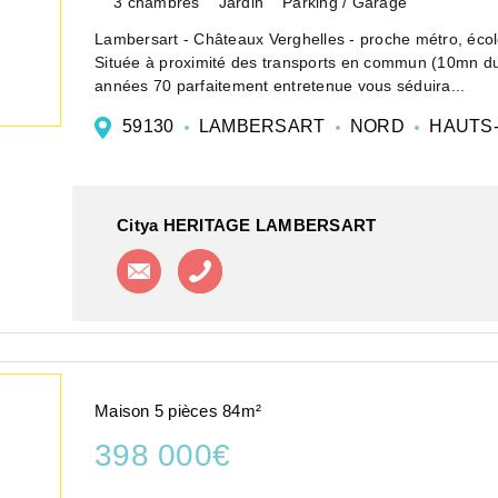
3 chambres
Jardin
Parking / Garage
Lambersart - Châteaux Verghelles - proche métro, école
Située à proximité des transports en commun (10mn du
années 70 parfaitement entretenue vous séduira...
59130
LAMBERSART
NORD
HAUTS-
Citya HERITAGE LAMBERSART
Contacter l'agence
Appeler l'agence
Maison 5 pièces 84m²
398 000€