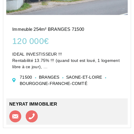
Immeuble 254m² BRANGES 71500
120 000€
IDEAL INVESTISSEUR !!!
Rentabilité 13.75% !!! (quand tout est loué, 1 logement
libre à ce jour),
A 3mn du centre bourg de Branges,
71500
BRANGES
SAONE-ET-LOIRE
A 5/7mn du centre historique de Louhans,
BOURGOGNE-FRANCHE-COMTÉ
Immeuble ou bâtiment à usage d'habitation
comprenant:
PARTIE ES...
NEYRAT IMMOBILIER
Contacter l'agence
Appeler l’agence