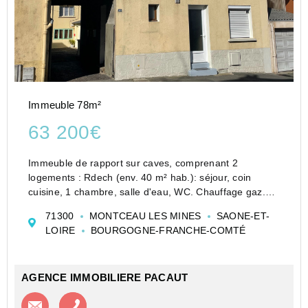
Immeuble 78m²
63 200€
Immeuble de rapport sur caves, comprenant 2
logements : Rdech (env. 40 m² hab.): séjour, coin
cuisine, 1 chambre, salle d'eau, WC. Chauffage gaz.
Bail en cours. 1er étage (env. 38 m² hab.) : cuisine,
71300
MONTCEAU LES MINES
SAONE-ET-
séjour, 1 chambre, salle d'eau, WC. Chauffage él...
LOIRE
BOURGOGNE-FRANCHE-COMTÉ
AGENCE IMMOBILIERE PACAUT
Contacter l'agence
Appeler l’agence