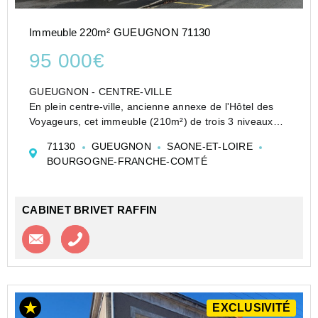
Immeuble 220m² GUEUGNON 71130
95 000€
GUEUGNON - CENTRE-VILLE
En plein centre-ville, ancienne annexe de l'Hôtel des
Voyageurs, cet immeuble (210m²) de trois 3 niveaux
offre un fort potentiel locatif.
71130
GUEUGNON
SAONE-ET-LOIRE
Le rez-de-chaussée se compose d'un hall d'entrée
BOURGOGNE-FRANCHE-COMTÉ
avec placard et de deux cham...
CABINET BRIVET RAFFIN
Contacter l'agence
Appeler l’agence
EXCLUSIVITÉ