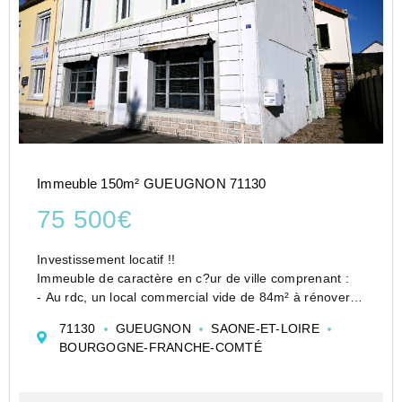
Immeuble 150m² GUEUGNON 71130
75 500€
Investissement locatif !!
Immeuble de caractère en c?ur de ville comprenant :
- Au rdc, un local commercial vide de 84m² à rénover
avec entrée, 3 bureaux vitrés, dégagement, sanitaires
71130
GUEUGNON
SAONE-ET-LOIRE
avec lavabo et wc, entrée de service sur le côté.
BOURGOGNE-FRANCHE-COMTÉ
- A l?étage avec...