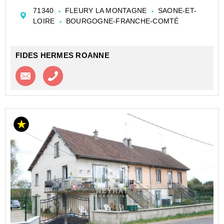
m² + terrain avec locataire en place pour un loyer
71340
FLEURY LA MONTAGNE
SAONE-ET-
mensuel de 324 € Hors charge et au 1er étage un
LOIRE
BOURGOGNE-FRANCHE-COMTÉ
Appartement de 119 m...
FIDES HERMES ROANNE
Contacter l'agence
Appeler l’agence