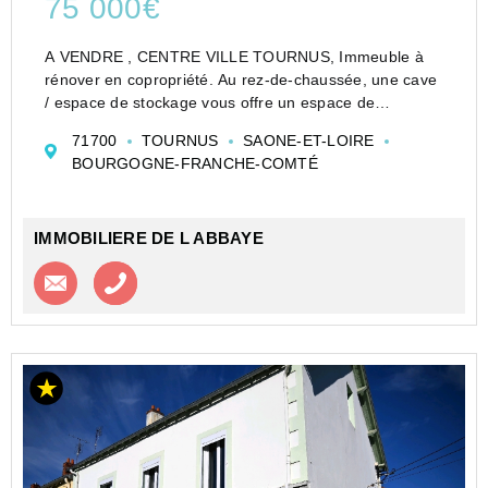
75 000€
A VENDRE , CENTRE VILLE TOURNUS, Immeuble à
rénover en copropriété. Au rez-de-chaussée, une cave
/ espace de stockage vous offre un espace de
stockage pratique. Au premier et deuxième niveaux,
71700
TOURNUS
SAONE-ET-LOIRE
deux T1 composés d'une cuisine ouverte sur pièce de
BOURGOGNE-FRANCHE-COMTÉ
vie, d�...
IMMOBILIERE DE L ABBAYE
Contacter l'agence
Appeler l’agence