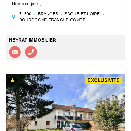
libre à ce jour),
A 3mn du centre bourg de Branges,
71500
BRANGES
SAONE-ET-LOIRE
A 5/7mn du centre historique de Louhans,
BOURGOGNE-FRANCHE-COMTÉ
Immeuble ou bâtiment à usage d'habitation
comprenant:
PARTIE ES...
NEYRAT IMMOBILIER
Contacter l'agence
Appeler l’agence
EXCLUSIVITÉ