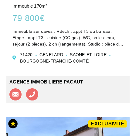
Immeuble 170m²
79 800€
Immeuble sur caves : Rdech : appt T3 ou bureau.
Etage : appt T3 : cuisine (CC gaz), WC, salle d'eau,
séjour (2 pièces), 2 ch (rangements). Studio : pièce de
vie / cuisine, salle d'eau + WC. Chauffage électrique.
71420
GENELARD
SAONE-ET-LOIRE
Grenier aménageable. Cave voûtée. Terr...
BOURGOGNE-FRANCHE-COMTÉ
AGENCE IMMOBILIERE PACAUT
Contacter l'agence
Appeler l’agence
EXCLUSIVITÉ