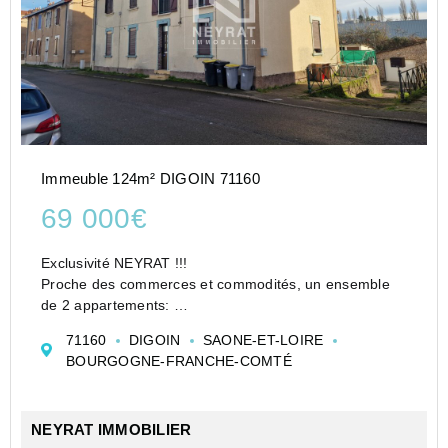
Immeuble 124m² DIGOIN 71160
69 000€
Exclusivité NEYRAT !!!
Proche des commerces et commodités, un ensemble
de 2 appartements:
- un T5 de 73 m², actuellement loué 365 €
71160
DIGOIN
SAONE-ET-LOIRE
- un T3 de 51 m², libre,
BOURGOGNE-FRANCHE-COMTÉ
- 4 caves, jardins, un abris à bois, une cuisine d'été,
dépendances.
Les ap...
NEYRAT IMMOBILIER