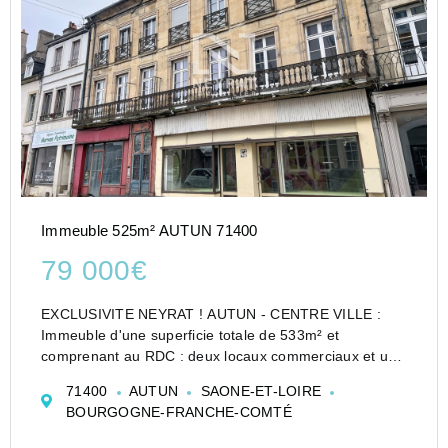
Immeuble 525m² AUTUN 71400
79 000€
EXCLUSIVITE NEYRAT ! AUTUN - CENTRE VILLE :
Immeuble d'une superficie totale de 533m² et
comprenant au RDC : deux locaux commerciaux et un
couloir d'accès, Au premier étage, un appartement. Au
71400
AUTUN
SAONE-ET-LOIRE
second étage, un appartement. Au troisième étage,
BOURGOGNE-FRANCHE-COMTÉ
deux ap...