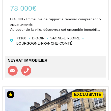
78 000€
DIGOIN - Immeuble de rapport à rénover comprenant 5
appartements
Au coeur de la ville, découvrez cet ensemble immobilier
libre composé de cinq logements . Idéal pour un
71160
DIGOIN
SAONE-ET-LOIRE
investisseur souhaitant constituer ou développer un
BOURGOGNE-FRANCHE-COMTÉ
parc locatif, ce bien propose des s...
NEYRAT IMMOBILIER
Contacter l'agence
Appeler l’agence
EXCLUSIVITÉ