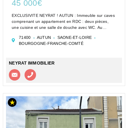
45 000€
EXCLUSIVITE NEYRAT ! AUTUN : Immeuble sur caves
comprenant un appartement en RDC : deux pièces,
une cuisine et une salle de douche avec WC. Au
premier étage, un appartement comprenant une
71400
AUTUN
SAONE-ET-LOIRE
entrée, un placard, une chambre, un salon, une salle
BOURGOGNE-FRANCHE-COMTÉ
de douche/WC et une...
NEYRAT IMMOBILIER
Contacter l'agence
Appeler l’agence