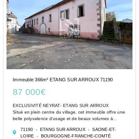
Immeuble 366m² ETANG SUR ARROUX 71190
87 000€
EXCLUSIVITÉ NEYRAT- ETANG SUR ARROUX
Situé en plein centre du village, cet immeuble offre une
belle polyvalence d'usage et de beaux volumes à
réhabiliter selon vos projets. L'ensemble se compose
71190
ETANG SUR ARROUX
SAONE-ET-
d'un vaste local commercial de 278 m² réparti ...
LOIRE
BOURGOGNE-FRANCHE-COMTÉ