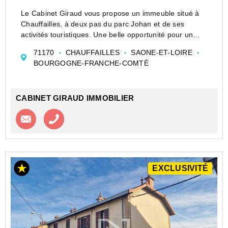
Le Cabinet Giraud vous propose un immeuble situé à
Chauffailles, à deux pas du parc Johan et de ses
activités touristiques. Une belle opportunité pour un
investissement locatif ou un projet Airbnb !
71170
CHAUFFAILLES
SAONE-ET-LOIRE
Cet immeuble est à reprendre entièrement, offrant ainsi
BOURGOGNE-FRANCHE-COMTÉ
un...
CABINET GIRAUD IMMOBILIER
Contacter l'agence
Appeler l’agence
EXCLUSIVITÉ