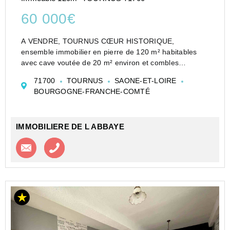
60 000€
A VENDRE, TOURNUS CŒUR HISTORIQUE,
ensemble immobilier en pierre de 120 m² habitables
avec cave voutée de 20 m² environ et combles
aménageables de 40 m² environ à rénover
71700
TOURNUS
SAONE-ET-LOIRE
entièrement. Petite courette entre les murs.
BOURGOGNE-FRANCHE-COMTÉ
L'habitation comprend au rez-de-chaussé...
IMMOBILIERE DE L ABBAYE
Contacter l'agence
Appeler l’agence