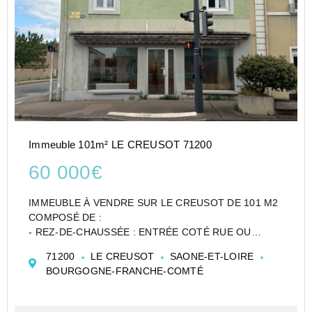
Immeuble 101m² LE CREUSOT 71200
60 000€
IMMEUBLE À VENDRE SUR LE CREUSOT DE 101 M2
COMPOSÉ DE :
- REZ-DE-CHAUSSÉE : ENTRÉE COTÉ RUE OU
ARRIÈRE DU BATIMENT COMPOSÉ ANCIENNEMENT
71200
LE CREUSOT
SAONE-ET-LOIRE
D'UN LOCAL COMMERCIAL DE 2 PIÈCES,
BOURGOGNE-FRANCHE-COMTÉ
POSSIBILITÉ DE RÉALISER UN APPARTEMENT DE
TYPE T2;
- AU 1ER ÉTAGE, AVEC ACCÈ...