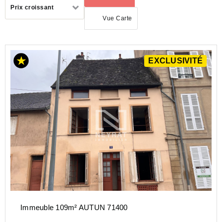
Trier
Prix croissant
par
Vue Carte
ACHAT
EXCLUSIVITÉ
IMMEUBLE
BOURGOGNE-
FRANCHE-
COMTÉ
SAONE-
ET-
LOIRE
(71)
Immeuble 109m² AUTUN 71400