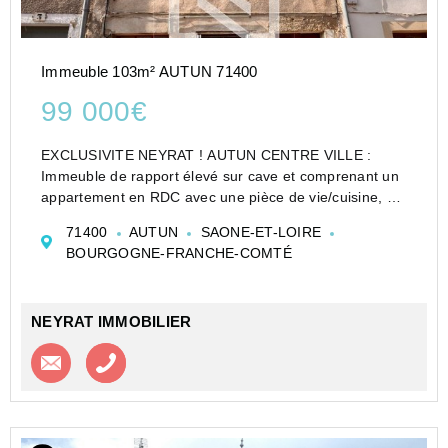
Immeuble 103m² AUTUN 71400
99 000€
EXCLUSIVITE NEYRAT ! AUTUN CENTRE VILLE :
Immeuble de rapport élevé sur cave et comprenant un
appartement en RDC avec une pièce de vie/cuisine, un
WC, une chambre et une salle de douche libre
71400
AUTUN
SAONE-ET-LOIRE
actuellement. A l'étage, un appartement en duplex
BOURGOGNE-FRANCHE-COMTÉ
avec une cuis...
NEYRAT IMMOBILIER
Contacter l'agence
Appeler l’agence