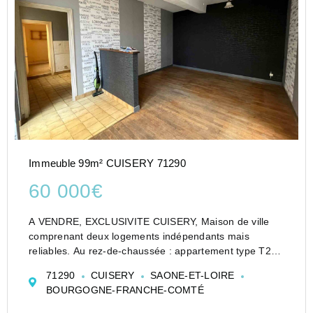
Immeuble 99m² CUISERY 71290
60 000€
A VENDRE, EXCLUSIVITE CUISERY, Maison de ville
comprenant deux logements indépendants mais
reliables. Au rez-de-chaussée : appartement type T2
de 52 m² comprenant cuisine, séjour, une chambre,
71290
CUISERY
SAONE-ET-LOIRE
salle de bains et toilettes séparées. Double vitrage. A
BOURGOGNE-FRANCHE-COMTÉ
l'étag...