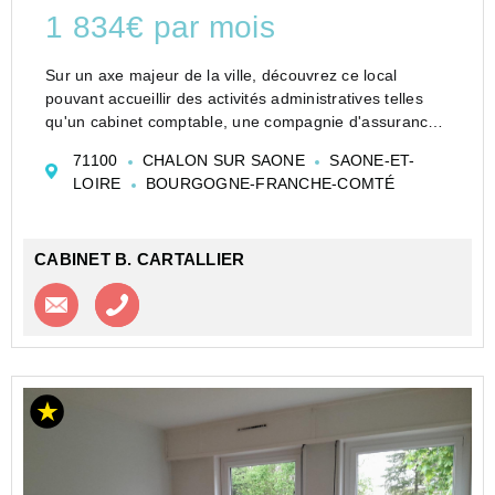
1 834€ par mois
Sur un axe majeur de la ville, découvrez ce local
pouvant accueillir des activités administratives telles
qu'un cabinet comptable, une compagnie d'assurance
ou mutuelle, diverses entreprises de prestation de
71100
CHALON SUR SAONE
SAONE-ET-
service ou toute autre activité libérale.<...
LOIRE
BOURGOGNE-FRANCHE-COMTÉ
CABINET B. CARTALLIER
Contacter l'agence
Appeler l’agence