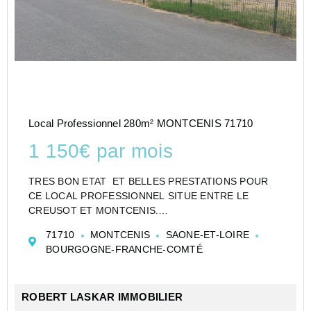
Local Professionnel 280m² MONTCENIS 71710
1 150€ par mois
TRES BON ETAT ET BELLES PRESTATIONS POUR
CE LOCAL PROFESSIONNEL SITUE ENTRE LE
CREUSOT ET MONTCENIS.
EN RDC UN ATELIER STOCKAGE DE PLUS DE 120
71710
MONTCENIS
SAONE-ET-LOIRE
M2 AVEC DEUX BUREAUX, UNE SALLE D'EAU ET UN
BOURGOGNE-FRANCHE-COMTÉ
WC. A L'ETAGE UNE SALLE DE REUNION AVEC
MEZZANINE..
PA...
ROBERT LASKAR IMMOBILIER