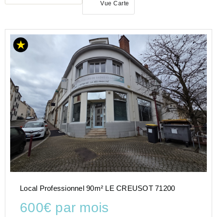
Vue Carte
LOCATION
BUREAU
BOURGOGNE-
FRANCHE-
COMTÉ
SAONE-
ET-
LOIRE
(71)
Local Professionnel 90m² LE CREUSOT 71200
600€ par mois