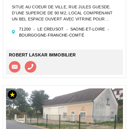
SITUE AU COEUR DE VILLE, RUE JULES GUESDE.
D'UNE SUPERCIE DE 90 M2, LOCAL COMPRENANT
UN BEL ESPACE OUVERT AVEC VITRINE POUR
ACCUEILLIR,UN GRAND BUREAU, UN DEGAGEMENT
71200
LE CREUSOT
SAONE-ET-LOIRE
ET 2 AUTRES BUREAUX
BOURGOGNE-FRANCHE-COMTÉ
UN WC AVEC LAVE-MAIN.
LOYER : 600EUR/mois HT.
QUOTE P...
ROBERT LASKAR IMMOBILIER
Contacter l'agence
Appeler l’agence