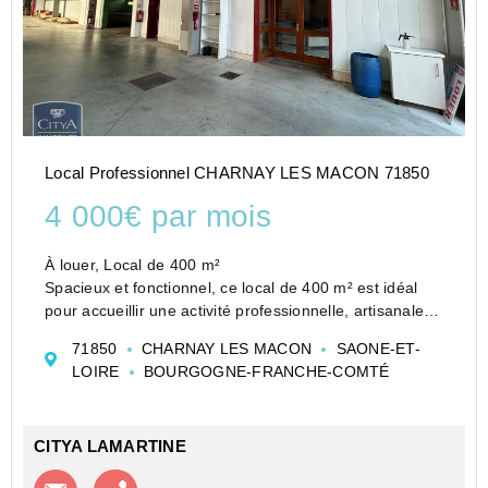
Local Professionnel CHARNAY LES MACON 71850
4 000€ par mois
À louer, Local de 400 m²
Spacieux et fonctionnel, ce local de 400 m² est idéal
pour accueillir une activité professionnelle, artisanale,
commerciale ou de stockage. Son vaste volume offre
71850
CHARNAY LES MACON
SAONE-ET-
de nombreuses possibilités d'aménagement et
LOIRE
BOURGOGNE-FRANCHE-COMTÉ
bénéficie d'un...
CITYA LAMARTINE
Contacter l'agence
Appeler l’agence