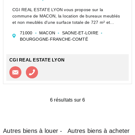
CGI REAL ESTATE LYON vous propose sur la
commune de MACON, la location de bureaux meublés
et non meublés d'une surface totale de 727 m² et
divisibles.Les locaux se situent dans un environnement
71000
MACON
SAONE-ET-LOIRE
calme, à proximité immédiate de la gare SNCF et des
BOURGOGNE-FRANCHE-COMTÉ
axes auto...
CGI REAL ESTATE LYON
Contacter l'agence
Appeler l’agence
6 résultats sur 6
Autres biens à louer -
Autres biens à acheter