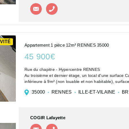
Contacter l'agence
Appeler l'agence
VITÉ
Appartement 1 pièce 12m² RENNES 35000
45 900€
Rue du chapitre - Hypercentre RENNES
Au troisième et dernier étage, un local d'une surface 
inférieure à 9m² (non louable et non habitable), surface
35000
RENNES
ILLE-ET-VILAINE
BR
COGIR Lafayette
Contacter l'agence
Appeler l'agence