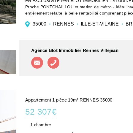
EN EXCLUSIVITE PAR BLOT IMMOBILIER - STUDINE
Proche PONTCHAILLOU et station de métro - Idéal invest
entièrement refaite, à belle rentabilité comprenant pièce
35000
RENNES
ILLE-ET-VILAINE
BR
Agence Blot Immobilier Rennes Villejean
Contacter l'agence
Appeler l'agence
Appartement 1 pièce 19m² RENNES 35000
52 307€
1 chambre