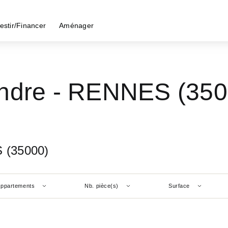
estir/Financer
Aménager
endre - RENNES (350
 (35000)
ppartements
Nb. pièce(s)
Surface