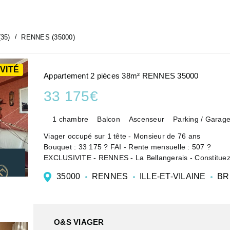
35)
RENNES (35000)
VITÉ
Appartement 2 pièces 38m² RENNES 35000
33 175€
1 chambre
Balcon
Ascenseur
Parking / Garag
Viager occupé sur 1 tête - Monsieur de 76 ans
Bouquet : 33 175 ? FAI - Rente mensuelle : 507 ?
EXCLUSIVITE - RENNES - La Bellangerais - Constituez 
financier optimisé
35000
RENNES
ILLE-ET-VILAINE
BR
Dans une copropriété de 1994,...
O&S VIAGER