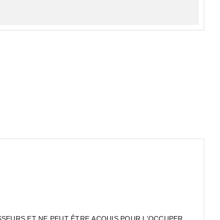
SSEURS ET NE PEUT ÊTRE ACQUIS POUR L'OCCUPER