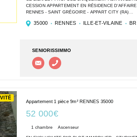
CESSION APPARTEMENT EN RÉSIDENCE D'AFFAIRES 
RENNES - SAINT GRÉGOIRE - APPART CITY (RA)
Investir dans un ap...
35000
RENNES
ILLE-ET-VILAINE
BR
SENIORISSIMMO
Contacter l'agence
Appeler l'agence
VITÉ
Appartement 1 pièce 9m² RENNES 35000
52 000€
1 chambre
Ascenseur