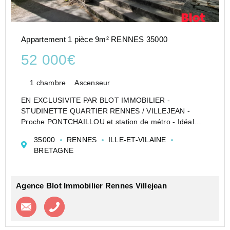
Appartement 1 pièce 9m² RENNES 35000
52 000€
1 chambre
Ascenseur
EN EXCLUSIVITE PAR BLOT IMMOBILIER -
STUDINETTE QUARTIER RENNES / VILLEJEAN -
Proche PONTCHAILLOU et station de métro - Idéal
investissement locatif : Studinette de plus de 9 m²
35000
RENNES
ILLE-ET-VILAINE
environ, entièrement refaite, à belle rentabilité
BRETAGNE
comprenant pièce principale...
Agence Blot Immobilier Rennes Villejean
Contacter l'agence
Appeler l’agence