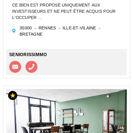
CE BIEN EST PROPOSÉ UNIQUEMENT AUX
INVESTISSEURS ET NE PEUT ÊTRE ACQUIS POUR
L'OCCUPER
STUDIO DE 19 M² À RENNES EN RÉSIDENCE
35000
RENNES
ILLE-ET-VILAINE
D'AFFAIRES - LOT LMNP GÉRÉ PAR APPART CITY -
BRETAGNE
LOYERS GARANTIS
Un studio situé au rez-de-chaussée portant le n°27 du
pla...
SENIORISSIMMO
Contacter l'agence
Appeler l’agence