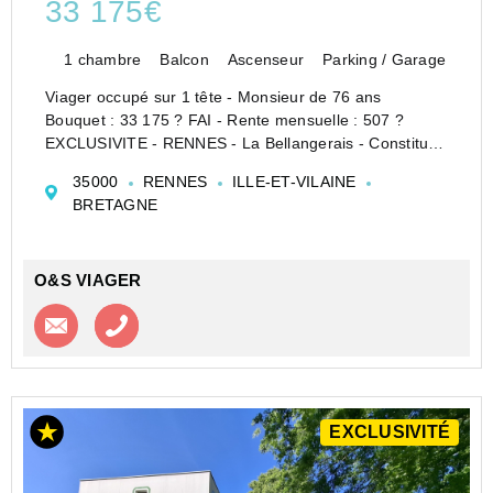
33 175€
1 chambre
Balcon
Ascenseur
Parking / Garage
Viager occupé sur 1 tête - Monsieur de 76 ans
Bouquet : 33 175 ? FAI - Rente mensuelle : 507 ?
EXCLUSIVITE - RENNES - La Bellangerais - Constituez
vous un patrimoine immobilier de qualité dans un cadre
35000
RENNES
ILLE-ET-VILAINE
financier optimisé
BRETAGNE
Dans une copropriété de 1994,...
O&S VIAGER
Contacter l'agence
Appeler l’agence
EXCLUSIVITÉ