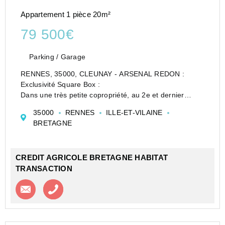
Appartement 1 pièce 20m²
79 500€
Parking / Garage
RENNES, 35000, CLEUNAY - ARSENAL REDON :
Exclusivité Square Box :
Dans une très petite copropriété, au 2e et dernier
étage, au calme en plein coeur d'une zone résidentielle
35000
RENNES
ILLE-ET-VILAINE
bordée de maisons et à 300 mètres de la ligne B du
BRETAGNE
métro, idéal pour un premie...
CREDIT AGRICOLE BRETAGNE HABITAT
TRANSACTION
Contacter l'agence
Appeler l’agence