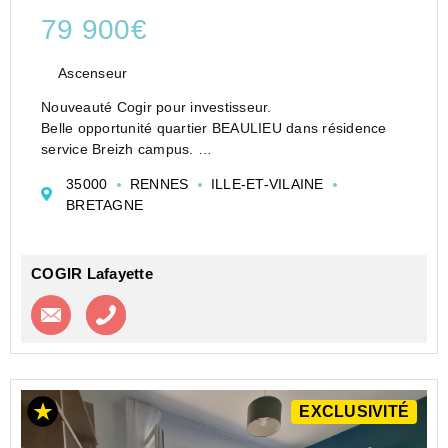
79 900€
Ascenseur
Nouveauté Cogir pour investisseur.
Belle opportunité quartier BEAULIEU dans résidence
service Breizh campus.
Studio meublé comprenant entrée avec placards, pièce
35000
RENNES
ILLE-ET-VILAINE
de vie avec coin cuisine, une chambre et une grande
BRETAGNE
salle d'eau avec W.C.
Garantie ...
COGIR Lafayette
Contacter l'agence
Appeler l’agence
EXCLUSIVITÉ