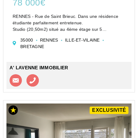
78 000€
RENNES - Rue de Saint Brieuc. Dans une résidence
étudiante parfaitement entretenue.
Studio (20,50m2) situé au 4ème étage sur 5
comprenant: entrée avec placard, kitchenette ouverte
35000
RENNES
ILLE-ET-VILAINE
sur pièce principale, salle d'eau et WC.
BRETAGNE
Bail commercial en cours (...
A' LAVENNE IMMOBILIER
Contacter l'agence
Appeler l’agence
EXCLUSIVITÉ