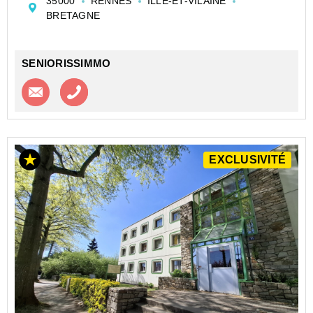
35000
RENNES
ILLE-ET-VILAINE
D'AFFAIRES DE TYPE T1 DE 20 M² À RENNES -
BRETAGNE
APPART'CITY - RENNES - SAINT GRÉGOIRE -
APPART CITY (RA)
Investir dans un ap...
SENIORISSIMMO
Contacter l'agence
Appeler l’agence
EXCLUSIVITÉ