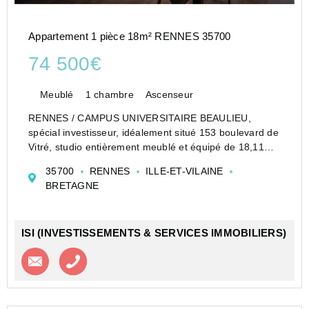
Appartement 1 pièce 18m² RENNES 35700
74 500€
Meublé
1 chambre
Ascenseur
RENNES / CAMPUS UNIVERSITAIRE BEAULIEU,
spécial investisseur, idéalement situé 153 boulevard de
Vitré, studio entièrement meublé et équipé de 18,11
m², 4ème étage, DPE B, exposition ouest, excellent
35700
RENNES
ILLE-ET-VILAINE
état, dans la résidence pour étudiants avec services
BRETAGNE
(capétud...
ISI (INVESTISSEMENTS & SERVICES IMMOBILIERS)
Contacter l'agence
Appeler l’agence