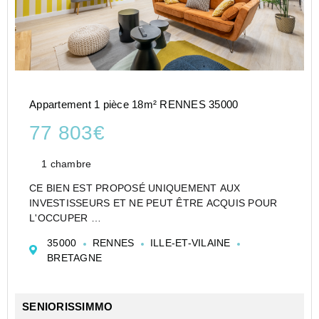
Appartement 1 pièce 18m² RENNES 35000
77 803€
1 chambre
CE BIEN EST PROPOSÉ UNIQUEMENT AUX
INVESTISSEURS ET NE PEUT ÊTRE ACQUIS POUR
L'OCCUPER
CESSION APPARTEMENT EN RÉSIDENCE
35000
RENNES
ILLE-ET-VILAINE
ETUDIANTE DE TYPE STUDIO DE 18 M² À RENNES -
BRETAGNE
STUDÉA ATALANTE (EUROCAMPUS) - NEXITY
STUDEA
Investir dans un appartement de type S...
SENIORISSIMMO