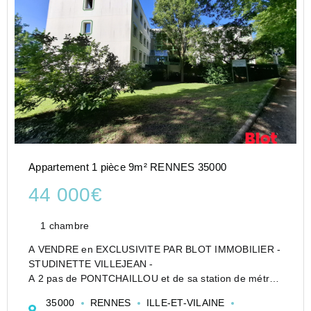
Appartement 1 pièce 9m² RENNES 35000
44 000€
1 chambre
A VENDRE en EXCLUSIVITE PAR BLOT IMMOBILIER -
STUDINETTE VILLEJEAN -
A 2 pas de PONTCHAILLOU et de sa station de métro -
Idéal investissement locatif .
35000
RENNES
ILLE-ET-VILAINE
Venez découvrir cette studette vendue louée situé Rue