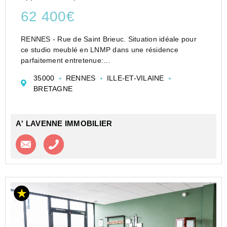
62 400€
RENNES - Rue de Saint Brieuc. Situation idéale pour
ce studio meublé en LNMP dans une résidence
parfaitement entretenue:
- Entrée avec placard, une salle d'eau avec WC, une
35000
RENNES
ILLE-ET-VILAINE
pièce à vivre composée d'une kitchenette sur séjour -
BRETAGNE
chambre.
Bail c...
A' LAVENNE IMMOBILIER
Contacter l'agence
Appeler l’agence