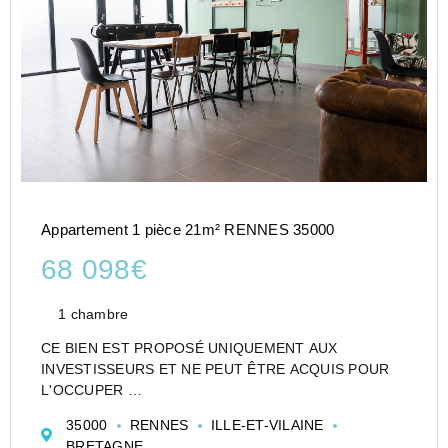
Appartement 1 pièce 21m² RENNES 35000
68 098€
1 chambre
CE BIEN EST PROPOSÉ UNIQUEMENT AUX
INVESTISSEURS ET NE PEUT ÊTRE ACQUIS POUR
L'OCCUPER
CESSION APPARTEMENT EN RÉSIDENCE
35000
RENNES
ILLE-ET-VILAINE
ETUDIANTE DE TYPE STUDIO DE 21 M² À RENNES -
BRETAGNE