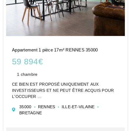
Appartement 1 pièce 17m² RENNES 35000
59 894€
1 chambre
CE BIEN EST PROPOSÉ UNIQUEMENT AUX
INVESTISSEURS ET NE PEUT ÊTRE ACQUIS POUR
L'OCCUPER
CESSION APPARTEMENT EN RÉSIDENCE
35000
RENNES
ILLE-ET-VILAINE
ETUDIANTE DE TYPE STUDIO DE 17 M² À RENNES -
BRETAGNE
MÉTROPOLIS - GLOBAL EXPLOITATION
Investir dans un appartement de type Studio en Etu...