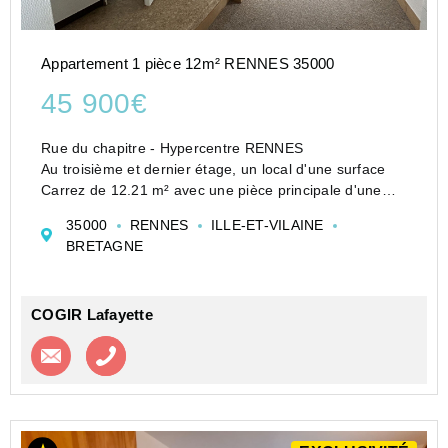
Appartement 1 pièce 12m² RENNES 35000
45 900€
Rue du chapitre - Hypercentre RENNES
Au troisième et dernier étage, un local d'une surface
Carrez de 12.21 m² avec une pièce principale d'une
surface inférieure à 9m² (non louable et non habitable),
35000
RENNES
ILLE-ET-VILAINE
surface au sol de 16.17m². Vendu libre. Exclusi...
BRETAGNE
COGIR Lafayette
Contacter l'agence
Appeler l’agence