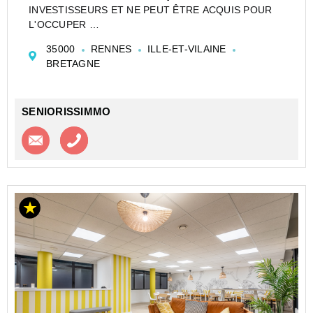
INVESTISSEURS ET NE PEUT ÊTRE ACQUIS POUR
L'OCCUPER
CESSION APPARTEMENT EN RÉSIDENCE
35000
RENNES
ILLE-ET-VILAINE
D'AFFAIRES DE TYPE STUDIO DE 27 M² À RENNES -
BRETAGNE
APPART'CITY - RENNES - SAINT GRÉGOIRE -
APPART CITY (RA)
Investir dans u...
SENIORISSIMMO
Contacter l'agence
Appeler l’agence