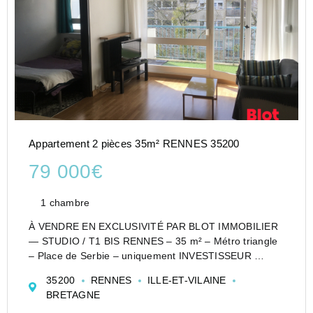
Appartement 2 pièces 35m² RENNES 35200
79 000€
1 chambre
À VENDRE EN EXCLUSIVITÉ PAR BLOT IMMOBILIER
— STUDIO / T1 BIS RENNES – 35 m² – Métro triangle
– Place de Serbie – uniquement INVESTISSEUR
? Rennes – Quartier Italie / Place de Serbie
35200
RENNES
ILLE-ET-VILAINE
? Métro à moins de 2 minutes à pied
BRETAGNE
Situé au 3? et dernier étage ...