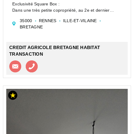
Exclusivité Square Box :
Dans une très petite copropriété, au 2e et dernier
étage, au calme en plein coeur d'une zone résidentielle
35000
RENNES
ILLE-ET-VILAINE
bordée de maisons et à 300 mètres de la ligne B du
BRETAGNE
métro, idéal pour un premie...
CREDIT AGRICOLE BRETAGNE HABITAT
TRANSACTION
Contacter l'agence
Appeler l’agence