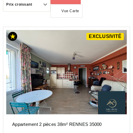
Trier
Prix croissant
par
Vue Carte
ACHAT
EXCLUSIVITÉ
APPARTEMENT
BRETAGNE
ILLE-
ET-
VILAINE
(35)
RENNES
(35000)
Appartement 2 pièces 38m² RENNES 35000