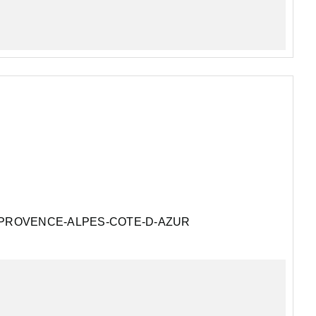
 au 1er étage d'un immeuble bourgeois, à pied du centre et
PROVENCE-ALPES-COTE-D-AZUR