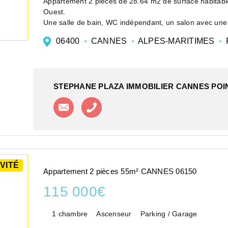
Appartement 2 pièces de 28.64 m2 de surface habitable
Ouest.
Une salle de bain, WC indépendant, un salon avec un
avec rangement.
06400
CANNES
ALPES-MARITIMES
Au premier sous-sol u...
STEPHANE PLAZA IMMOBILIER CANNES POI
Contacter l'agence
Appeler l'agence
VITÉ
Appartement 2 pièces 55m² CANNES 06150
115 000€
1 chambre
Ascenseur
Parking / Garage