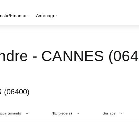
estir/Financer
Aménager
endre - CANNES (064
 (06400)
ppartements
Nb. pièce(s)
Surface