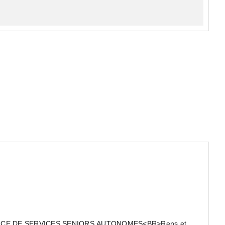
CE DE SERVICES SENIORS AUTONOMES<BR>Rens et