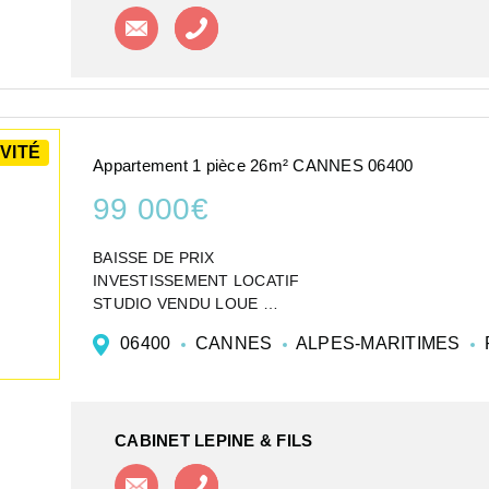
Contacter l'agence
Appeler l'agence
VITÉ
Appartement 1 pièce 26m² CANNES 06400
99 000€
BAISSE DE PRIX
INVESTISSEMENT LOCATIF
STUDIO VENDU LOUE
D'une surface de 26,14m², dans le secteur Vallergues,
06400
CANNES
ALPES-MARITIMES
de toutes les commodités.
Le bien est vendu avec un locataire en ...
CABINET LEPINE & FILS
Contacter l'agence
Appeler l'agence