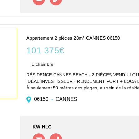
Appartement 2 pièces 28m² CANNES 06150
101 375€
1 chambre
RÉSIDENCE CANNES BEACH - 2 PIÈCES VENDU LO
IDÉAL INVESTISSEUR - RENDEMENT FORT + LOCAT
À seulement 50 mètres des plages, au sein de la rési
de 28 m² Carrez, s...
06150
CANNES
KW HLC
Contacter l'agence
Appeler l'agence