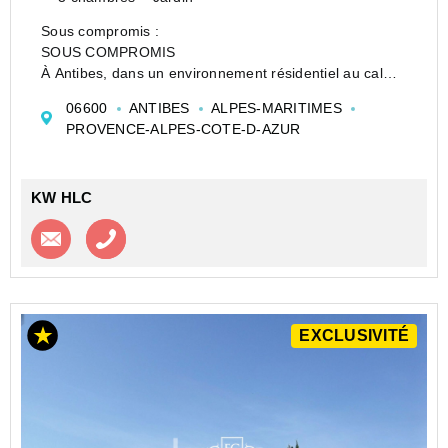
Sous compromis :
SOUS COMPROMIS
À Antibes, dans un environnement résidentiel au calme
et agréable, à seulement 9 minutes en voiture du Vieil
06600
ANTIBES
ALPES-MARITIMES
Antibes, découvrez cette maison contemporaine de
PROVENCE-ALPES-COTE-D-AZUR
128,50 m², en état irréprochable et prête à vivre.
La maison...
KW HLC
Contacter l'agence
Appeler l’agence
EXCLUSIVITÉ