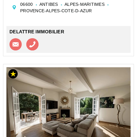
Terrain plat d’environ 900 m² sud avec possibilité de
06600
ANTIBES
ALPES-MARITIMES
faire une piscine enterrée.
PROVENCE-ALPES-COTE-D-AZUR
Vue dégagée avec la mer au loin et le Fort Carré
Grand...
DELATTRE IMMOBILIER
Contacter l'agence
Appeler l’agence