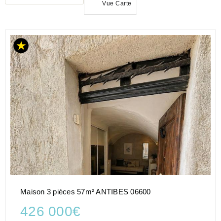
Vue Carte
ACHAT
MAISON
PROVENCE-
ALPES-
COTE-D-
AZUR
ALPES-
MARITIMES
(06)
ANTIBES
(06600)
Maison 3 pièces 57m² ANTIBES 06600
426 000€