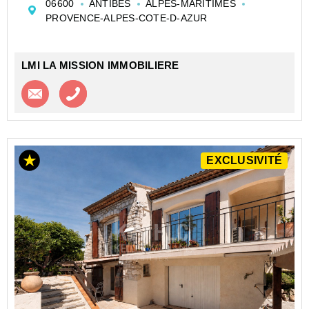
06600
ANTIBES
ALPES-MARITIMES
un cadre de vie idyllique sous le soleil de la Côte
PROVENCE-ALPES-COTE-D-AZUR
d'Azur. Alliant modernité, vol...
LMI LA MISSION IMMOBILIERE
Contacter l'agence
Appeler l’agence
EXCLUSIVITÉ