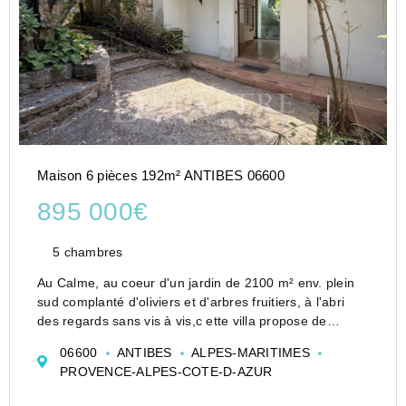
Maison 6 pièces 192m² ANTIBES 06600
895 000€
5 chambres
Au Calme, au coeur d'un jardin de 2100 m² env. plein
sud complanté d'oliviers et d'arbres fruitiers, à l'abri
des regards sans vis à vis,c ette villa propose de
nombreuses possibilités d'aménagement grâce à ses
06600
ANTIBES
ALPES-MARITIMES
volumes généreux et une ...
PROVENCE-ALPES-COTE-D-AZUR