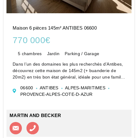
Maison 6 pièces 145m² ANTIBES 06600
770 000€
5 chambres
Jardin
Parking / Garage
Dans l’un des domaines les plus recherchés d’Antibes,
découvrez cette maison de 145m2 (+ buanderie de
20m2) en très bon état général, idéale pour une famille
en quête de confort et de qualité de vie.
06600
ANTIBES
ALPES-MARITIMES
Située au cœur d’un environnement résidentiel
PROVENCE-ALPES-COTE-D-AZUR
sécurisé e...
MARTIN AND BECKER
Contacter l'agence
Appeler l’agence