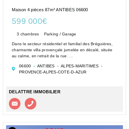
Maison 4 pièces 87m² ANTIBES 06600
599 000€
3 chambres
Parking / Garage
Dans le secteur résidentiel et familial des Bréguières,
charmante villa provençale jumelée en décalé, située
au calme, en retrait de la rue.
Ce bien rénové vous offre :
06600
ANTIBES
ALPES-MARITIMES
Au rez-de-chaussée :
PROVENCE-ALPES-COTE-D-AZUR
• Une lumineuse pièce de vie d'env. 40 m²,
• Une ...
DELATTRE IMMOBILIER
Contacter l'agence
Appeler l’agence