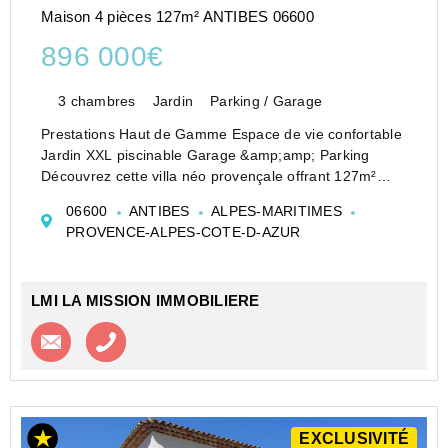
Maison 4 pièces 127m² ANTIBES 06600
896 000€
3 chambres
Jardin
Parking / Garage
Prestations Haut de Gamme Espace de vie confortable
Jardin XXL piscinable Garage &amp;amp; Parking
Découvrez cette villa néo provençale offrant 127m²
habitables. Idéalement conçue pour maximiser les
06600
ANTIBES
ALPES-MARITIMES
volumes et la lumière, cette villa neuve propose...
PROVENCE-ALPES-COTE-D-AZUR
LMI LA MISSION IMMOBILIERE
Contacter l'agence
Appeler l’agence
EXCLUSIVITÉ