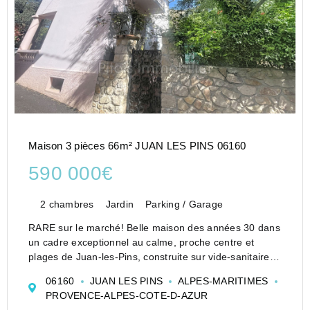
Maison 3 pièces 66m² JUAN LES PINS 06160
590 000€
2 chambres
Jardin
Parking / Garage
RARE sur le marché! Belle maison des années 30 dans
un cadre exceptionnel au calme, proche centre et
plages de Juan-les-Pins, construite sur vide-sanitaire.
Elle offre au rez-de-chaussée un séjour lumineux, une
06160
JUAN LES PINS
ALPES-MARITIMES
cuisine ouverte sur le séjour, 2 belles terrasses...
PROVENCE-ALPES-COTE-D-AZUR