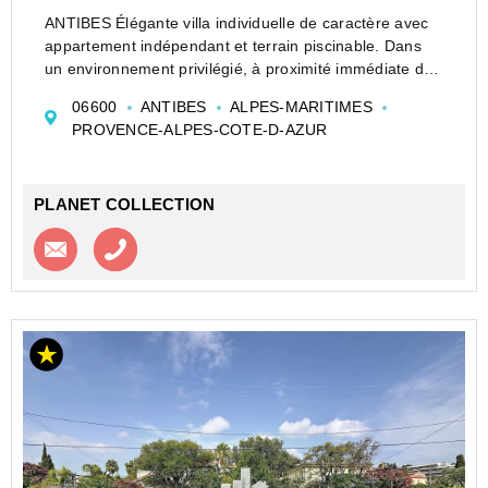
ANTIBES Élégante villa individuelle de caractère avec
appartement indépendant et terrain piscinable. Dans
un environnement privilégié, à proximité immédiate des
commerces, à seulement 15 minutes à pied des plages
06600
ANTIBES
ALPES-MARITIMES
et offrant un accès rapide aux principaux axe...
PROVENCE-ALPES-COTE-D-AZUR
PLANET COLLECTION
Contacter l'agence
Appeler l’agence