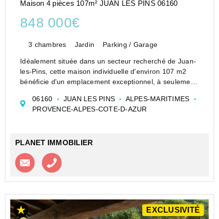
Maison 4 pièces 107m² JUAN LES PINS 06160
848 000€
3 chambres
Jardin
Parking / Garage
Idéalement située dans un secteur recherché de Juan-
les-Pins, cette maison individuelle d'environ 107 m2
bénéficie d'un emplacement exceptionnel, à seulement
3 minutes à pied des plages et 5 minutes à pied du
06160
JUAN LES PINS
ALPES-MARITIMES
centre-ville, tout en profitant d'un...
PROVENCE-ALPES-COTE-D-AZUR
PLANET IMMOBILIER
Contacter l'agence
Appeler l’agence
EXCLUSIVITÉ