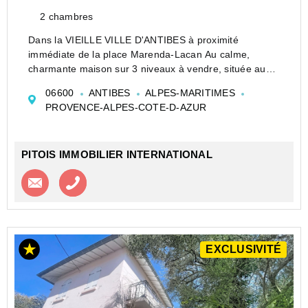
2 chambres
Dans la VIEILLE VILLE D'ANTIBES à proximité
immédiate de la place Marenda-Lacan Au calme,
charmante maison sur 3 niveaux à vendre, située au
coeur de la ville ville d'Antibes .
06600
ANTIBES
ALPES-MARITIMES
Surface de 57,40 m², offrant 2 chambres et un séjour
PROVENCE-ALPES-COTE-D-AZUR
lumineux parfait...
PITOIS IMMOBILIER INTERNATIONAL
Contacter l'agence
Appeler l’agence
EXCLUSIVITÉ