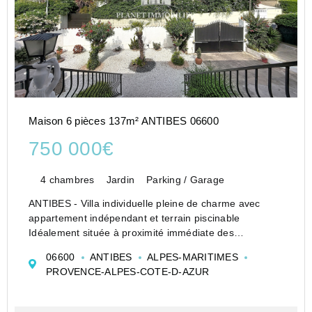
Maison 6 pièces 137m² ANTIBES 06600
750 000€
4 chambres
Jardin
Parking / Garage
ANTIBES - Villa individuelle pleine de charme avec
appartement indépendant et terrain piscinable
Idéalement située à proximité immédiate des
commerces, à seulement 15 minutes à pied des plages
06600
ANTIBES
ALPES-MARITIMES
et bénéficiant d'un accès rapide à l'autoroute, cette...
PROVENCE-ALPES-COTE-D-AZUR