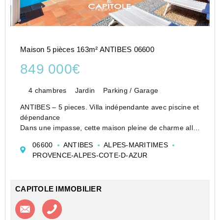
Maison 5 pièces 163m² ANTIBES 06600
849 000€
4 chambres
Jardin
Parking / Garage
ANTIBES – 5 pieces. Villa indépendante avec piscine et
dépendance
Dans une impasse, cette maison pleine de charme allie
confort et luminosité. Idéalement située, à quelques
06600
ANTIBES
ALPES-MARITIMES
minutes des commerces et des plages d’Antibes et
PROVENCE-ALPES-COTE-D-AZUR
Juan-les-Pins, elle offre un cadre...
CAPITOLE IMMOBILIER
Contacter l'agence
Appeler l’agence