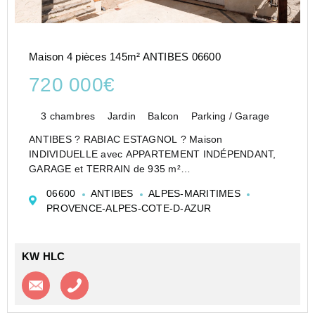
Maison 4 pièces 145m² ANTIBES 06600
720 000€
3 chambres
Jardin
Balcon
Parking / Garage
ANTIBES ? RABIAC ESTAGNOL ? Maison
INDIVIDUELLE avec APPARTEMENT INDÉPENDANT,
GARAGE et TERRAIN de 935 m²
Dans le secteur recherché de Rabiac Estagnol,
06600
ANTIBES
ALPES-MARITIMES
découvrez cette maison INDIVIDUELLE développant
PROVENCE-ALPES-COTE-D-AZUR
une surface totale d'environ 190,75 m², offrant une ...
KW HLC
Contacter l'agence
Appeler l’agence