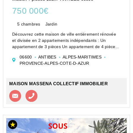
750 000€
5 chambres
Jardin
Découvrez cette maison de ville entièrement rénovée
et divisée en 2 appartements indépendants : Un
appartement de 3 pièces Un appartement de 4 pièces
Chaque logement bénéficie d'un accès privatif, de
06600
ANTIBES
ALPES-MARITIMES
terrasses agréables et de places de stationnement
PROVENCE-ALPES-COTE-D-AZUR
priva...
MAISON MASSENA COLLECTIF IMMOBILIER
Contacter l'agence
Appeler l’agence