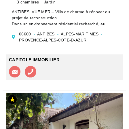
3 chambres
Jardin
ANTIBES. VUE MER – Villa de charme à rénover ou
projet de reconstruction
Dans un environnement résidentiel recherché, au
calme absolu et entourée de verdure, découvrez cette
06600
ANTIBES
ALPES-MARITIMES
authentique villa de charme datant de 1945, implantée
PROVENCE-ALPES-COTE-D-AZUR
sur un magnifique terrain ar...
CAPITOLE IMMOBILIER
Contacter l'agence
Appeler l’agence