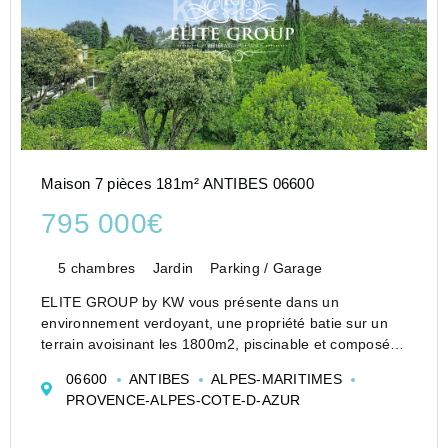
Maison 7 pièces 181m² ANTIBES 06600
795 000€
5 chambres
Jardin
Parking / Garage
ELITE GROUP by KW vous présente dans un
environnement verdoyant, une propriété batie sur un
terrain avoisinant les 1800m2, piscinable et composée
de deux parties avec entrée indépendantes, offrant de
06600
ANTIBES
ALPES-MARITIMES
nombreuses possibilités d'aménagement,.
PROVENCE-ALPES-COTE-D-AZUR
IDEAL RESIDE...