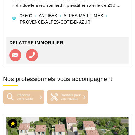
individuelle avec son jardin privatif ensoleillé de 230 m²
environ et son espace piscine sans vis à vis
06600
ANTIBES
ALPES-MARITIMES
Dès l'entrée un séjour avec baies vitrées de plus de 36
PROVENCE-ALPES-COTE-D-AZUR
m² très l...
DELATTRE IMMOBILIER
Contacter l'agence
Appeler l’agence
Nos professionnels vous accompagnent