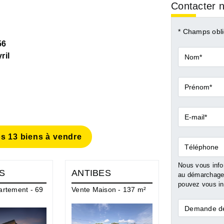
Contacter n
* Champs obli
56
Nom*
ril
Prénom*
E-
mail*
s 13 biens à vendre
Téléphone
Nous vous infor
S
ANTIBES
JUAN LES
au démarchage 
pouvez vous ins
artement - 69
Vente Maison - 137 m²
Vente Apparte
m²
Demande
Demande de
*