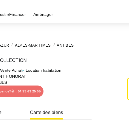
estir/Financer
Aménager
AZUR
ALPES-MARITIMES
ANTIBES
COLLECTION
 Vente Achat
Location habitation
INT HONORAT
BES
agence
Tél : 04 93 63 25 05
e
Carte des biens