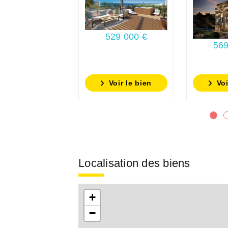
529 000 €
569
Voir le bien
Voi
Localisation des biens
+
−