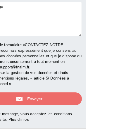
res
1 250 000
1 155 000 €
00 €
Honoraires charge a
Honoraires charge acquéreur
inclus (contacter l'
inclus (contacter l'agence)
 le formulaire «CONTACTEZ NOTRE
e bien
Voir le bien
Voir le b
reconnais expressément que je consens au
mes données personnelles et que je dispose du
er mon consentement à tout moment en
support@fnaim.fr
.
sur la gestion de vos données et droits :
entions légales
, « article 5/ Données à
nnel ».
 message, vous acceptez les conditions
 site.
Plus d'infos