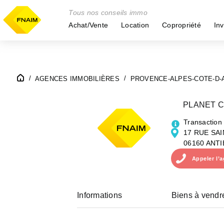
Tous nos conseils immo
Achat/Vente
Location
Copropriété
Inv
AGENCES IMMOBILIÈRES
PROVENCE-ALPES-COTE-D-
PLANET 
Transaction
17 RUE SA
06160 ANTI
Appeler
l’
Informations
Biens à vendr