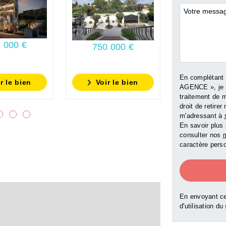
Commentai
 000 €
750 000 €
750 0
En complétant
r le bien
Voir le bien
Voir l
AGENCE », je 
traitement de 
droit de retir
m'adressant à
En savoir plus 
consulter nos
m
caractère perso
En envoyant ce
d'utilisation du