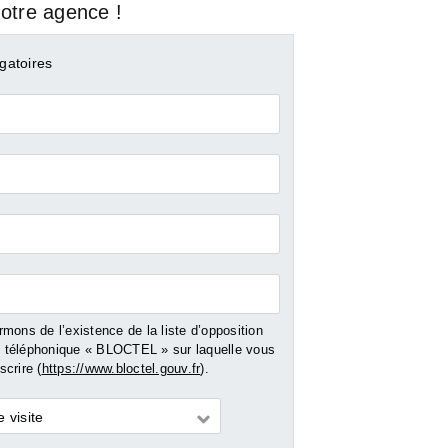
otre agence !
gatoires
mons de l’existence de la liste d’opposition
 PINS
ANTIBES
JUAN LES PI
téléphonique « BLOCTEL » sur laquelle vous
crire (
https://www.bloctel.gouv.fr
).
ment - 83
Vente Appartement - 93
Vente Appartemen
m²
m²
 visite