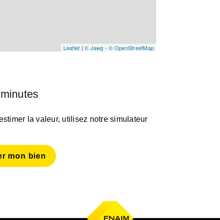
Leaflet
|
© Jawg
-
© OpenStreetMap
 minutes
timer la valeur, utilisez notre simulateur
er mon bien