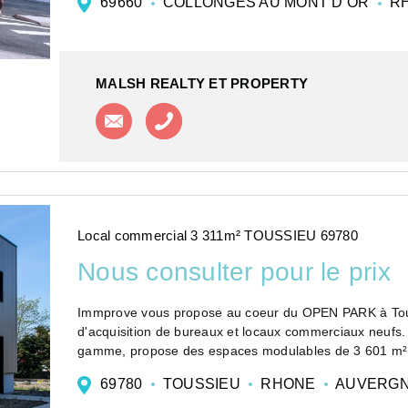
69660
COLLONGES AU MONT D OR
R
MALSH REALTY ET PROPERTY
Contacter l'agence
Appeler l'agence
Local commercial 3 311m² TOUSSIEU 69780
Nous consulter pour le prix
Immprove vous propose au coeur du OPEN PARK à Tous
d'acquisition de bureaux et locaux commerciaux neufs.
gamme, propose des espaces modulables de 3 601 m², 
69780
TOUSSIEU
RHONE
AUVERGN