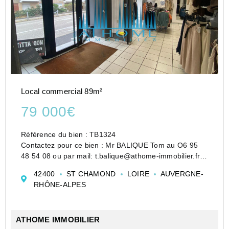
Local commercial 89m²
79 000€
Référence du bien : TB1324
Contactez pour ce bien : Mr BALIQUE Tom au O6 95
48 54 08 ou par mail: t.balique@athome-immobilier.fr
Baisse de prix pour ce local commercial idéalement
42400
ST CHAMOND
LOIRE
AUVERGNE-
situé !
RHÔNE-ALPES
Au plein cœur de Saint-Chamond, venez découvrir ces
murs comme...
ATHOME IMMOBILIER