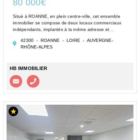
80 000€
Situé à ROANNE, en plein centre-ville, cet ensemble
immobilier se compose de deux locaux commerciaux
indépendants, implantés à la même adresse et
bénéficiant chacun d'une vitrine sur rue. L'ensemble
42300
ROANNE
LOIRE
AUVERGNE-
développe une surface totale d'environ 67 m², ...
RHÔNE-ALPES
HB IMMOBILIER
Contacter l'agence
Appeler l’agence