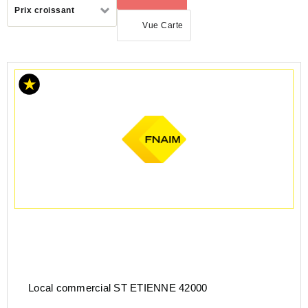
Trier
Prix croissant
par
Vue Carte
ACHAT
LOCAL
COMMERCIAL
AUVERGNE-
RHÔNE-
ALPES
LOIRE
(42)
Local commercial ST ETIENNE 42000