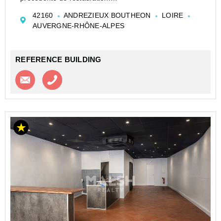
Possibilité d'exercer tout type d'activité ou de les
42160
ANDREZIEUX BOUTHEON
LOIRE
transformer en habitation. Deux lots divisibles
AUVERGNE-RHÔNE-ALPES
possibles.
RE...
REFERENCE BUILDING
Contacter l'agence
Appeler l’agence