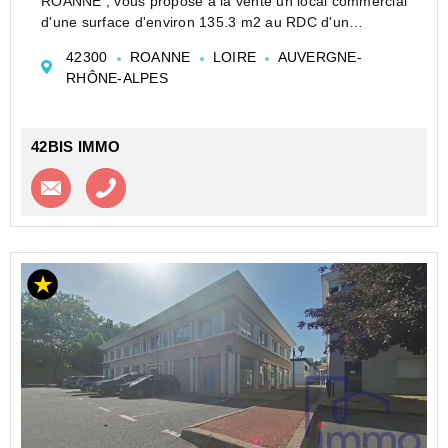
ROANNE , vous propose à la vente un local commercial
d'une surface d'environ 135.3 m2 au RDC d'un
immeuble entièrement rénové. Le local est situé en
42300
ROANNE
LOIRE
AUVERGNE-
hyper centre de ROANNE à proximité de la ...
RHÔNE-ALPES
42BIS IMMO
Contacter l'agence
Appeler l’agence