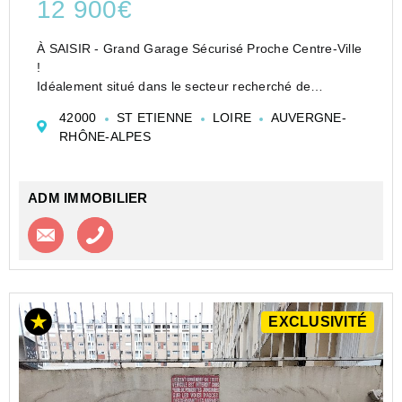
12 900€
À SAISIR - Grand Garage Sécurisé Proche Centre-Ville
!
Idéalement situé dans le secteur recherché de
Beaubrun, à deux pas du centre-ville, ce grand garage
42000
ST ETIENNE
LOIRE
AUVERGNE-
de 16 m² se trouve au sein d'une copropriété
RHÔNE-ALPES
sécurisée.
- Accès facile
- Parfait pour s...
ADM IMMOBILIER
Contacter l'agence
Appeler l’agence
EXCLUSIVITÉ