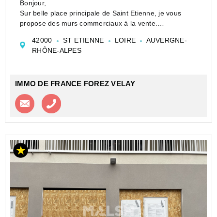
Bonjour,
Sur belle place principale de Saint Etienne, je vous
propose des murs commerciaux à la vente.
Si vous souhaitez vous installer dans un joli magasin
42000
ST ETIENNE
LOIRE
AUVERGNE-
pour une activité de metiers de bouches alors ce local
RHÔNE-ALPES
est fait pour vous!!
Possibilité d'...
IMMO DE FRANCE FOREZ VELAY
Contacter l'agence
Appeler l’agence