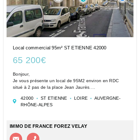
Local commercial 95m² ST ETIENNE 42000
65 200€
Bonjour,
Je vous présente un local de 95M2 environ en RDC
situé à 2 pas de la place Jean Jaurès.
Une pièce principale de 50M2 avec une belle vitrine
42000
ST ETIENNE
LOIRE
AUVERGNE-
ainsi que 2 autres pièces complète ce bien.
RHÔNE-ALPES
Belle opportunité pour ce bien
Votre agence IMMO DE FRA...
IMMO DE FRANCE FOREZ VELAY
Contacter l'agence
Appeler l’agence