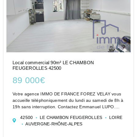
Local commercial 90m² LE CHAMBON
FEUGEROLLES 42500
89 000€
Votre agence IMMO DE FRANCE FOREZ VELAY vous
accueille téléphoniquement du lundi au samedi de 8h à
19h sans interruption. Contactez Emmanuel LUPO.
Bonjour, je vous présente un local commercial de 90
42500
LE CHAMBON FEUGEROLLES
LOIRE
M2 et une petite cours privée de 13 M2
AUVERGNE-RHÔNE-ALPES
Situé tout proch...