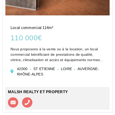
Local commercial 114m²
110 000€
Nous proposons à la vente ou à la location, un local
commercial bénéficiant de prestations de qualité,
vitrine, climatisation et accès et équipements normes
PMR en plein coeur du Centre Ville de Saint Etienne
42000
ST ETIENNE
LOIRE
AUVERGNE-
sur axe piétons.
RHÔNE-ALPES
Surface commerciale de 100 m² ...
MALSH REALTY ET PROPERTY
Contacter l'agence
Appeler l’agence