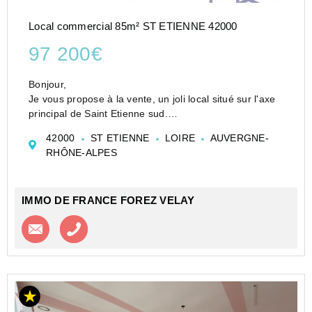
Local commercial 85m² ST ETIENNE 42000
97 200€
Bonjour,
Je vous propose à la vente, un joli local situé sur l'axe
principal de Saint Etienne sud.
Ce local de 85 M2 environ est équipé de la
42000
ST ETIENNE
LOIRE
AUVERGNE-
climatisation réversible, d'un accès PMR, d'une pièce
RHÔNE-ALPES
principale, d'une partie social et san...
IMMO DE FRANCE FOREZ VELAY
Contacter l'agence
Appeler l’agence