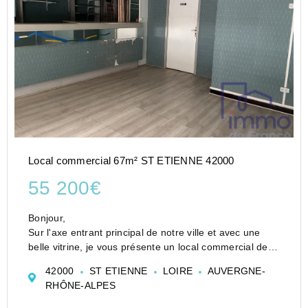
Local commercial 67m² ST ETIENNE 42000
55 200€
Bonjour,
Sur l'axe entrant principal de notre ville et avec une
belle vitrine, je vous présente un local commercial de
67M2 à ce prix!!!
42000
ST ETIENNE
LOIRE
AUVERGNE-
Chauffage collectif, quelques aménagements à faire
RHÔNE-ALPES
selon votre souhait, n'hésitez pas à m'appeler pour...