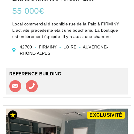
55 000€
Local commercial disponible rue de la Paix à FIRMINY.
L'activité précédente était une boucherie. La boutique
est entièrement équipée. Il y a aussi une chambre
froide, une réserve. L'activiité commerciale peut
42700
FIRMINY
LOIRE
AUVERGNE-
démarrer rapidement.
RHÔNE-ALPES
L'accueil c...
REFERENCE BUILDING
Contacter l'agence
Appeler l’agence
EXCLUSIVITÉ