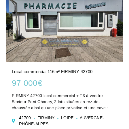
Local commercial 116m² FIRMINY 42700
97 000€
FIRMINY 42700 local commercial + T3 à vendre.
Secteur Pont Chaney, 2 lots situées en rez-de-
chaussée ainsi qu'une place privative et une cave :
- Appartement de type 3 d?une surface de 62m²
42700
FIRMINY
LOIRE
AUVERGNE-
comprenant cuisine indépendante, séjour avec balcon,
RHÔNE-ALPES
2 chambre...