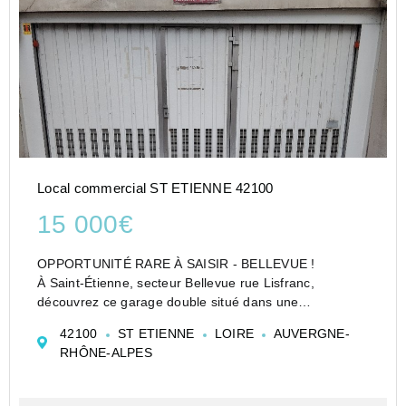
Local commercial ST ETIENNE 42100
15 000€
OPPORTUNITÉ RARE À SAISIR - BELLEVUE !
À Saint-Étienne, secteur Bellevue rue Lisfranc,
découvrez ce garage double situé dans une
copropriété sécurisée et recherchée.
42100
ST ETIENNE
LOIRE
AUVERGNE-
- Accès sécurisé
RHÔNE-ALPES
- Grande capacité : idéal pour deux véhicules ou
stockage
- E...