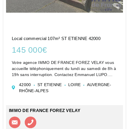
Local commercial 107m² ST ETIENNE 42000
145 000€
Votre agence IMMO DE FRANCE FOREZ VELAY vous
accueille téléphoniquement du lundi au samedi de 8h à
19h sans interruption. Contactez Emmanuel LUPO.
Je vous propose un local commercial situé au nord de
42000
ST ETIENNE
LOIRE
AUVERGNE-
Saint Etienne. Ce local est composé de 2 salles,
RHÔNE-ALPES
séparées...
IMMO DE FRANCE FOREZ VELAY
Contacter l'agence
Appeler l’agence