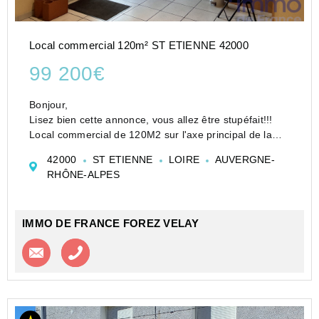
Local commercial 120m² ST ETIENNE 42000
99 200€
Bonjour,
Lisez bien cette annonce, vous allez être stupéfait!!!
Local commercial de 120M2 sur l'axe principal de la
ville de Saint Etienne, proche du sate Geoffroy
42000
ST ETIENNE
LOIRE
AUVERGNE-
Guichard.
RHÔNE-ALPES
Ce local est climatisé, composé de 3 bureaux dont 1
très grand et d'...
IMMO DE FRANCE FOREZ VELAY
Contacter l'agence
Appeler l’agence