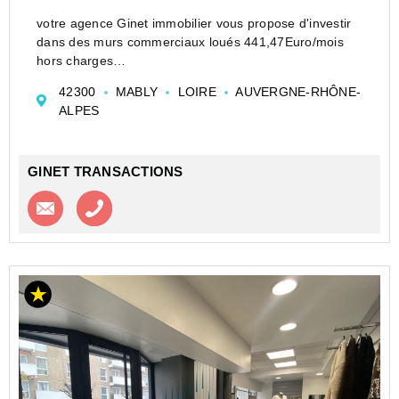
votre agence Ginet immobilier vous propose d'investir
dans des murs commerciaux loués 441,47Euro/mois
hors charges
il s'agit d'une surface commerciale avec un
42300
MABLY
LOIRE
AUVERGNE-RHÔNE-
appartement de 77m²
ALPES
visites au 0477713769
GINET TRANSACTIONS
Contacter l'agence
Appeler l’agence