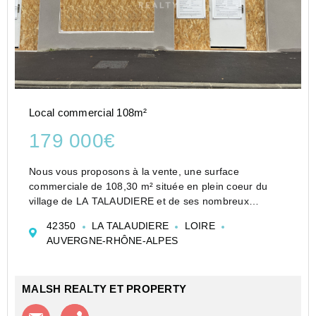
Local commercial 108m²
179 000€
Nous vous proposons à la vente, une surface
commerciale de 108,30 m² située en plein coeur du
village de LA TALAUDIERE et de ses nombreux
commerces. Ce local brut béton, est modulable selon
42350
LA TALAUDIERE
LOIRE
vos besoins.
AUVERGNE-RHÔNE-ALPES
Local Commercial - A VENDRE - 108,30 m² - LA
TALAUDIE...
MALSH REALTY ET PROPERTY
Contacter l'agence
Appeler l’agence