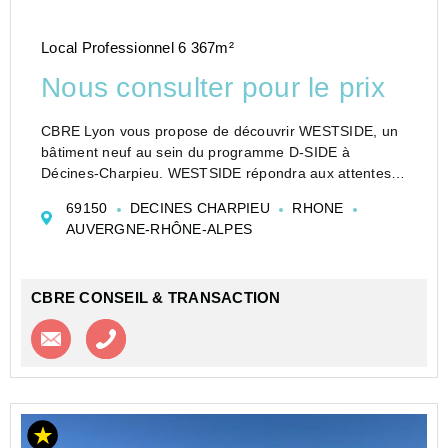
Local Professionnel 6 367m²
Nous consulter pour le prix
CBRE Lyon vous propose de découvrir WESTSIDE, un
bâtiment neuf au sein du programme D-SIDE à
Décines-Charpieu. WESTSIDE répondra aux attentes
des utilisateurs d'une part par ses aménagements
69150
DECINES CHARPIEU
RHONE
intérieurs bénéficiant d'une certification HQE
AUVERGNE-RHÔNE-ALPES
Aménagement ...
CBRE CONSEIL & TRANSACTION
Contacter l'agence
Appeler l’agence