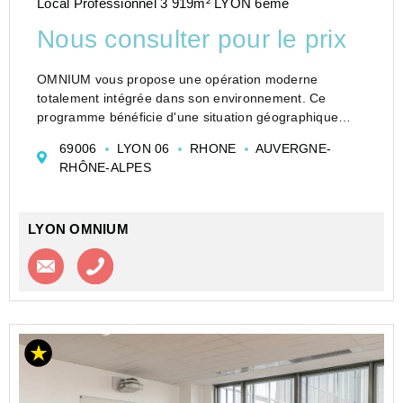
Local Professionnel 3 919m² LYON 6ème
Nous consulter pour le prix
OMNIUM vous propose une opération moderne
totalement intégrée dans son environnement. Ce
programme bénéficie d'une situation géographique
excellente et d'une desserte exceptionnelle. Des
69006
LYON 06
RHONE
AUVERGNE-
bureaux respectueux de l'environnement et qui
RHÔNE-ALPES
s'adapt...
LYON OMNIUM
Contacter l'agence
Appeler l’agence