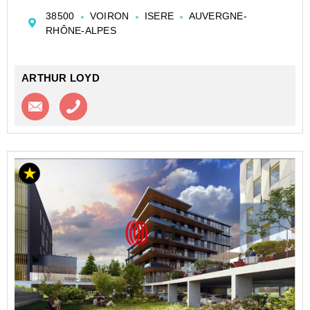
bureau de 106m² environ. Très lumineuse, avec une
38500
VOIRON
ISERE
AUVERGNE-
vue magnifique sur la Sure.
RHÔNE-ALPES
Le bâtiment est acc...
ARTHUR LOYD
Contacter l'agence
Appeler l’agence