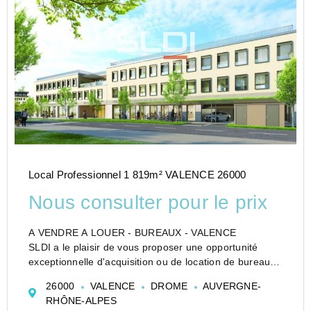
Local Professionnel 1 819m² VALENCE 26000
Nous consulter pour le prix
A VENDRE A LOUER - BUREAUX - VALENCE
SLDI a le plaisir de vous proposer une opportunité
exceptionnelle d'acquisition ou de location de bureaux
à Valence. Ces espaces, idéalement conçus pour
26000
VALENCE
DROME
AUVERGNE-
accueillir des professions libérales, se distinguent par
RHÔNE-ALPES
leu...