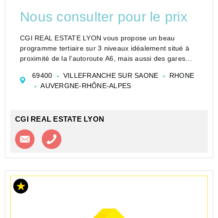
Nous consulter pour le prix
CGI REAL ESTATE LYON vous propose un beau
programme tertiaire sur 3 niveaux idéalement situé à
proximité de la l'autoroute A6, mais aussi des gares
SNCF et routière de VILLEFRANCHE SUR SAONE.
69400
VILLEFRANCHE SUR SAONE
RHONE
Cellules de disponibles à partir de 200 m² environ.
AUVERGNE-RHÔNE-ALPES
Opportunit...
CGI REAL ESTATE LYON
Contacter l'agence
Appeler l’agence