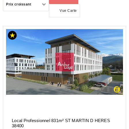
Trier
Prix croissant
par
Vue Carte
LOCATION
BUREAU
AUVERGNE-
RHÔNE-
ALPES
Local Professionnel 831m² ST MARTIN D HERES
38400