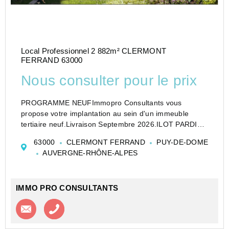
Local Professionnel 2 882m² CLERMONT
FERRAND 63000
Nous consulter pour le prix
PROGRAMME NEUFImmopro Consultants vous
propose votre implantation au sein d'un immeuble
tertiaire neuf.Livraison Septembre 2026.ILOT PARDIEU
II, immeuble ZETA nous vous proposons une surface
63000
CLERMONT FERRAND
PUY-DE-DOME
de bureaux totale d'environ 2 882.75m² bénéficiant de
AUVERGNE-RHÔNE-ALPES
balco...
IMMO PRO CONSULTANTS
Contacter l'agence
Appeler l’agence