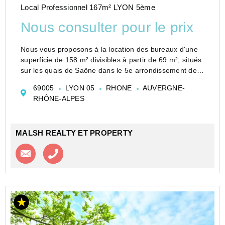
Local Professionnel 167m² LYON 5ème
Nous consulter pour le prix
Nous vous proposons à la location des bureaux d'une
superficie de 158 m² divisibles à partir de 69 m², situés
sur les quais de Saône dans le 5e arrondissement de
Lyon, au sein d'un immeuble tertiaire sécurisé. Ces
69005
LYON 05
RHONE
AUVERGNE-
bureaux sont entièrement rafraîchis,...
RHÔNE-ALPES
MALSH REALTY ET PROPERTY
Contacter l'agence
Appeler l’agence