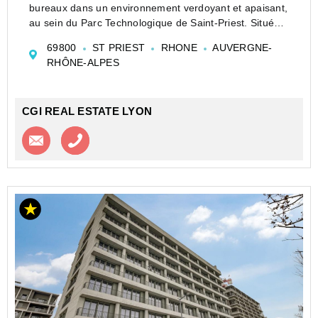
bureaux dans un environnement verdoyant et apaisant,
au sein du Parc Technologique de Saint-Priest. Situé
dans un bâtiment en R+2, à deux pas du tramway T2,
69800
ST PRIEST
RHONE
AUVERGNE-
ce bien offre des espaces de travail flexibles e...
RHÔNE-ALPES
CGI REAL ESTATE LYON
Contacter l'agence
Appeler l’agence