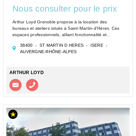
Nous consulter pour le prix
Arthur Loyd Grenoble propose à la location des
bureaux et ateliers situés à Saint-Martin-d'Hères. Ces
espaces professionnels, alliant fonctionnalité et
modernité, sont idéalement conçus pour répondre aux
38400
ST MARTIN D HERES
ISERE
exigences des entreprises en quête d'un enviro...
AUVERGNE-RHÔNE-ALPES
ARTHUR LOYD
Contacter l'agence
Appeler l’agence