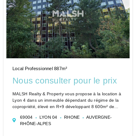
Local Professionnel 887m²
Nous consulter pour le prix
MALSH Realty & Property vous propose à la location à
Lyon 4 dans un immeuble dépendant du régime de la
copropriété, élevé en R+9 développant 8 600m² de
bureaux une surface de 387 m² au 5ème étage et
69004
LYON 04
RHONE
AUVERGNE-
places de parkings en sous-sol.
RHÔNE-ALPES
LYON 4 - Bureaux de 3...