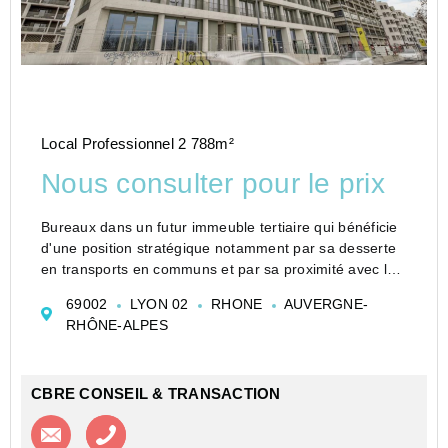
Local Professionnel 2 788m²
Nous consulter pour le prix
Bureaux dans un futur immeuble tertiaire qui bénéficie
d'une position stratégique notamment par sa desserte
en transports en communs et par sa proximité avec les
polarités commerciales, scolaires et culturelle
69002
LYON 02
RHONE
AUVERGNE-
Les quartiers Perrache et Confluence à Ly...
RHÔNE-ALPES
CBRE CONSEIL & TRANSACTION
Contacter l'agence
Appeler l’agence