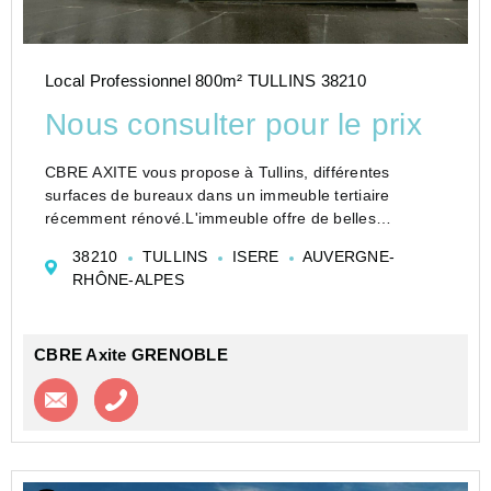
Local Professionnel 800m² TULLINS 38210
Nous consulter pour le prix
CBRE AXITE vous propose à Tullins, différentes
surfaces de bureaux dans un immeuble tertiaire
récemment rénové.L'immeuble offre de belles
prestations et disposent de nombreux services avec
38210
TULLINS
ISERE
AUVERGNE-
prochainement un restaurant, une salle de sport, un
RHÔNE-ALPES
espace bienêtr...
CBRE Axite GRENOBLE
Contacter l'agence
Appeler l’agence