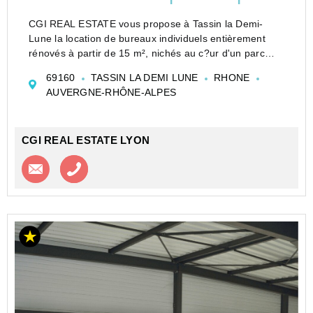
CGI REAL ESTATE vous propose à Tassin la Demi-
Lune la location de bureaux individuels entièrement
rénovés à partir de 15 m², nichés au c?ur d'un parc
arboré agréable et facilement accessible. Les espaces
69160
TASSIN LA DEMI LUNE
RHONE
sont cloisonnés, climatisés et câblés, offrant un e...
AUVERGNE-RHÔNE-ALPES
CGI REAL ESTATE LYON
Contacter l'agence
Appeler l’agence