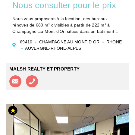
Nous consulter pour le prix
Nous vous proposons à la location, des bureaux
rénovés de 680 m² divisibles à partir de 222 m² à
Champagne-au-Mont-d'Or, situés dans un bâtiment
tertiaire moderne et sécurisé à proximité de l'autoroute
69410
CHAMPAGNE AU MONT D OR
RHONE
A6. Lumineux, cloisonnés, câblés et climatisés. ...
AUVERGNE-RHÔNE-ALPES
MALSH REALTY ET PROPERTY
Contacter l'agence
Appeler l’agence