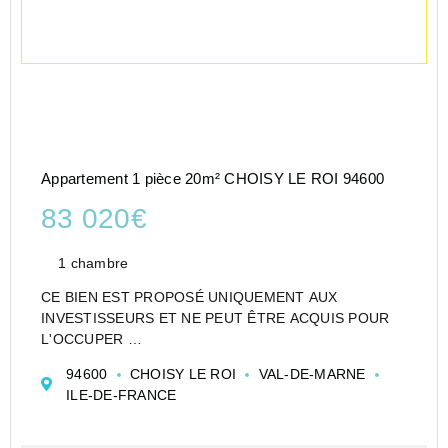
Appartement 1 pièce 20m² CHOISY LE ROI 94600
83 020€
1 chambre
CE BIEN EST PROPOSÉ UNIQUEMENT AUX
INVESTISSEURS ET NE PEUT ÊTRE ACQUIS POUR
L'OCCUPER
CESSION APPARTEMENT EN RÉSIDENCE
94600
CHOISY LE ROI
VAL-DE-MARNE
ETUDIANTE DE TYPE T1 DE 20 M² À CHOISY-LE-ROI
ILE-DE-FRANCE
- ALL SUITES - CHOISY LE ROI- APPART HOTEL -
SARL GESTLEROI
Investir dans un appar...