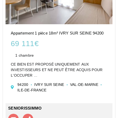
Appartement 1 pièce 18m² IVRY SUR SEINE 94200
69 111€
1 chambre
CE BIEN EST PROPOSÉ UNIQUEMENT AUX
INVESTISSEURS ET NE PEUT ÊTRE ACQUIS POUR
L'OCCUPER
CESSION APPARTEMENT EN RÉSIDENCE
94200
IVRY SUR SEINE
VAL-DE-MARNE
ETUDIANTE DE TYPE T1 DE 18 M² À IVRY-SUR-
ILE-DE-FRANCE
SEINE - NEXITY STUDÉA - IVRY SUR SEINE
(THOREZ) - STUDÉA IVRY SUR SEINE - NEXITY
STUDÉA (R...
SENIORISSIMMO
Contacter l'agence
Appeler l’agence