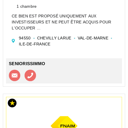
1 chambre
CE BIEN EST PROPOSÉ UNIQUEMENT AUX
INVESTISSEURS ET NE PEUT ÊTRE ACQUIS POUR
L'OCCUPER
CESSION APPARTEMENT EN RÉSIDENCE DE
94550
CHEVILLY LARUE
VAL-DE-MARNE
TOURISME DE TYPE T1 DE 22 M² À CHEVILLY-
ILE-DE-FRANCE
LARUE - ADONIS - PARIS SUD APPARTHÔTEL - LE
FONTAINEBLEAU - ADONIS (RT)
Investir dans...
SENIORISSIMMO
Contacter l'agence
Appeler l’agence