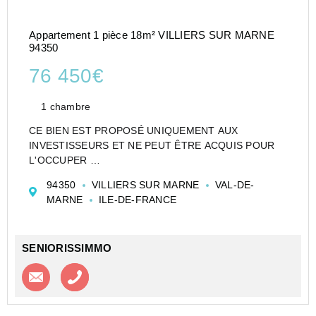
Appartement 1 pièce 18m² VILLIERS SUR MARNE
94350
76 450€
1 chambre
CE BIEN EST PROPOSÉ UNIQUEMENT AUX
INVESTISSEURS ET NE PEUT ÊTRE ACQUIS POUR
L'OCCUPER
CESSION APPARTEMENT EN RÉSIDENCE
94350
VILLIERS SUR MARNE
VAL-DE-
ETUDIANTE DE TYPE T1 DE 18 M² À VILLIERS-SUR-
MARNE
ILE-DE-FRANCE
MARNE - LOGIFAC - VILLIERS SUR MARNE - LES
PRUNAIS - LOC HABITAT (RE) - GROUPE OSE OHL...
SENIORISSIMMO
Contacter l'agence
Appeler l’agence