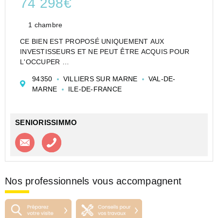
74 298€
1 chambre
CE BIEN EST PROPOSÉ UNIQUEMENT AUX
INVESTISSEURS ET NE PEUT ÊTRE ACQUIS POUR
L'OCCUPER
CESSION APPARTEMENT EN RÉSIDENCE
94350
VILLIERS SUR MARNE
VAL-DE-
ETUDIANTE DE TYPE STUDIO DE 18 M² À VILLIERS-
MARNE
ILE-DE-FRANCE
SUR-MARNE - LOGIFAC - VILLIERS SUR MARNE -
LES PRUNAIS - LOC HABITAT (RE) - GROUPE OSE...
SENIORISSIMMO
Contacter l'agence
Appeler l’agence
Nos professionnels vous accompagnent