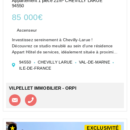
Appartement 1 pièce 21m² CHEVILLY LARUE
94550
85 000€
Ascenseur
Investissez sereinement à Chevilly-Larue !
Découvrez ce studio meublé au sein d'une résidence
Appart Hôtel de services, idéalement située à proximité
immédiate du tramway T7 permettant un accès rapide
94550
CHEVILLY LARUE
VAL-DE-MARNE
à Paris, Orly et aux pôles d'activité environ...
ILE-DE-FRANCE
VILPELLET IMMOBILIER - ORPI
Contacter l'agence
Appeler l’agence
EXCLUSIVITÉ