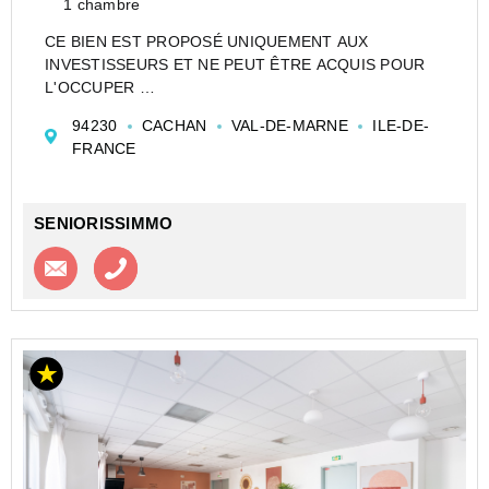
1 chambre
CE BIEN EST PROPOSÉ UNIQUEMENT AUX
INVESTISSEURS ET NE PEUT ÊTRE ACQUIS POUR
L'OCCUPER
CESSION APPARTEMENT EN RÉSIDENCE
94230
CACHAN
VAL-DE-MARNE
ILE-DE-
ETUDIANTE DE TYPE STUDIO DE 19 M² À CACHAN -
FRANCE
STUDÉA CACHAN - NEXITY STUDEA
Investir dans un appartement de type Studio en
Etudia...
SENIORISSIMMO
Contacter l'agence
Appeler l’agence