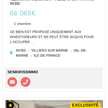
94350
66 065€
1 chambre
CE BIEN EST PROPOSÉ UNIQUEMENT AUX
INVESTISSEURS ET NE PEUT ÊTRE ACQUIS POUR
L'OCCUPER
CESSION APPARTEMENT EN RÉSIDENCE
94350
VILLIERS SUR MARNE
VAL-DE-
ETUDIANTE DE TYPE STUDIO DE 18 M² À VILLIERS
MARNE
ILE-DE-FRANCE
SUR MARNE - LES PRUNAIS - OFFICE HOTELIER DU
LOGEMENT ETUDIANT
Investir dans un app...
SENIORISSIMMO
Contacter l'agence
Appeler l’agence
EXCLUSIVITÉ