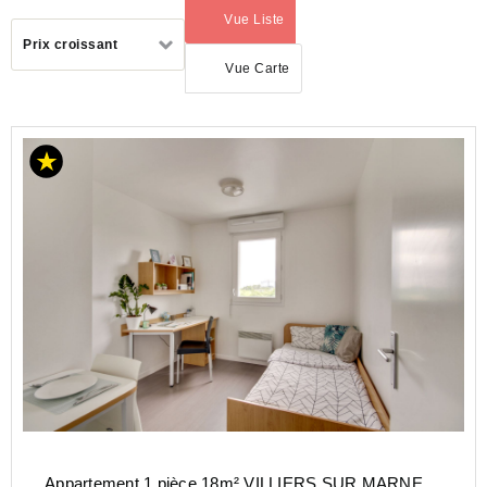
Vue Liste
(activé)
Trier
Prix croissant
par
Vue Carte
ACHAT
APPARTEMENT
ILE-
DE-
FRANCE
VAL-
DE-
MARNE
(94)
Appartement 1 pièce 18m² VILLIERS SUR MARNE