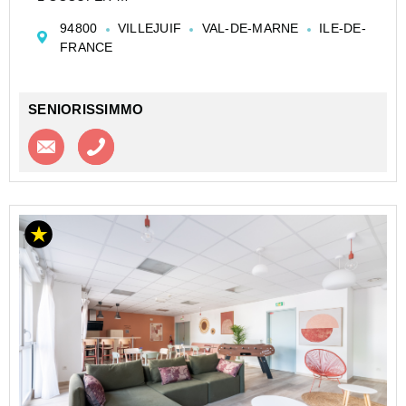
CESSION APPARTEMENT EN RÉSIDENCE
94800
VILLEJUIF
VAL-DE-MARNE
ILE-DE-
ETUDIANTE DE TYPE STUDIO DE 17 M² À VILLEJUIF
FRANCE
- PARIS HÉLOÏSE - SERGIC RESIDENCES SERVICES
Investir dans un appartement de type ...
SENIORISSIMMO
Contacter l'agence
Appeler l’agence