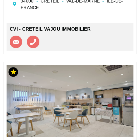
94000
CRETEIL
VAL-DE-MARNE
ILE-DE-
le secteur très recherché « Village ». Environneme...
FRANCE
CVI - CRETEIL VAJOU IMMOBILIER
Contacter l'agence
Appeler l’agence