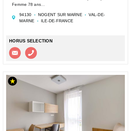
Femme 78 ans
Au rez-de-chaussée, cet appartement de 44,54 m² se
94130
NOGENT SUR MARNE
VAL-DE-
compose d'une entrée, d'une cuisine, d'une salle à
MARNE
ILE-DE-FRANCE
manger, de deux chambres, d'une sa...
HORUS SELECTION
Contacter l'agence
Appeler l’agence