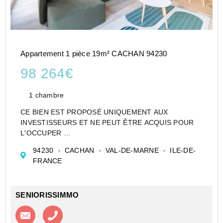
Appartement 1 pièce 19m² CACHAN 94230
98 264€
1 chambre
CE BIEN EST PROPOSÉ UNIQUEMENT AUX
INVESTISSEURS ET NE PEUT ÊTRE ACQUIS POUR
L'OCCUPER
CESSION APPARTEMENT EN RÉSIDENCE
94230
CACHAN
VAL-DE-MARNE
ILE-DE-
ETUDIANTE DE TYPE STUDIO DE 19 M² À CACHAN -
FRANCE
STUDÉA CACHAN - NEXITY STUDEA
Investir dans un appartement de type Studio en
Etudia...
SENIORISSIMMO
Contacter l'agence
Appeler l’agence