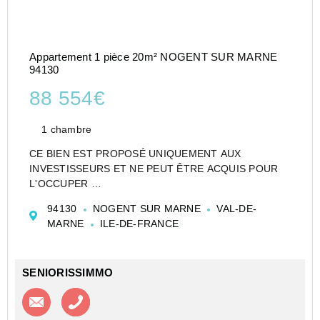
Appartement 1 pièce 20m² NOGENT SUR MARNE
94130
88 554€
1 chambre
CE BIEN EST PROPOSÉ UNIQUEMENT AUX
INVESTISSEURS ET NE PEUT ÊTRE ACQUIS POUR
L'OCCUPER
CESSION APPARTEMENT EN RÉSIDENCE
94130
NOGENT SUR MARNE
VAL-DE-
D'AFFAIRES DE TYPE STUDIO DE 20 M² À NOGENT
MARNE
ILE-DE-FRANCE
SUR MARNE - PARIS QUAI DE MARNE -
VACANCEOLE
Investir dans un appartement de ty...
SENIORISSIMMO
Contacter l'agence
Appeler l’agence