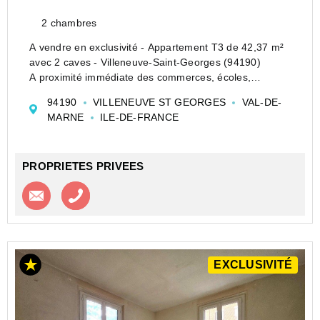
2 chambres
A vendre en exclusivité - Appartement T3 de 42,37 m²
avec 2 caves - Villeneuve-Saint-Georges (94190)
A proximité immédiate des commerces, écoles,
université de Créteil, RER D et futur téléphérique Bois-
94190
VILLENEUVE ST GEORGES
VAL-DE-
Matar.
MARNE
ILE-DE-FRANCE
Situé en rez-de-chaussée surélevé d'u...
PROPRIETES PRIVEES
Contacter l'agence
Appeler l’agence
EXCLUSIVITÉ