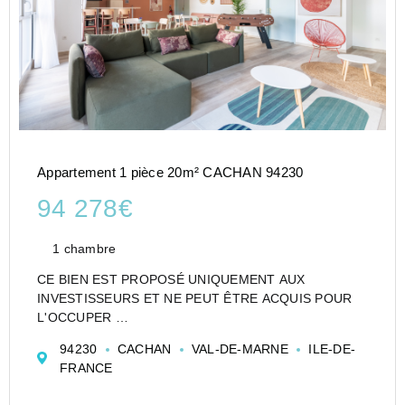
Appartement 1 pièce 20m² CACHAN 94230
94 278€
1 chambre
CE BIEN EST PROPOSÉ UNIQUEMENT AUX
INVESTISSEURS ET NE PEUT ÊTRE ACQUIS POUR
L'OCCUPER
CESSION APPARTEMENT EN RÉSIDENCE
94230
CACHAN
VAL-DE-MARNE
ILE-DE-
ETUDIANTE DE TYPE STUDIO DE 20 M² À CACHAN -
FRANCE
STUDÉA CACHAN - NEXITY STUDEA
Investir dans un appartement de type Studio en