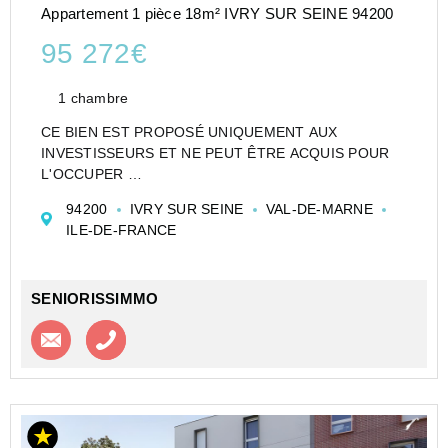
Appartement 1 pièce 18m² IVRY SUR SEINE 94200
95 272€
1 chambre
CE BIEN EST PROPOSÉ UNIQUEMENT AUX
INVESTISSEURS ET NE PEUT ÊTRE ACQUIS POUR
L'OCCUPER
CESSION APPARTEMENT EN RÉSIDENCE
94200
IVRY SUR SEINE
VAL-DE-MARNE
ETUDIANTE DE TYPE STUDIO DE 18 M² À IVRY SUR
ILE-DE-FRANCE
SEINE - STUDÉA IVRY SUR SEINE - NEXITY
RESIDENCES SERVICES
Investir dans un apparte...
SENIORISSIMMO
Contacter l'agence
Appeler l’agence