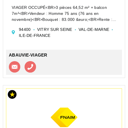
VIAGER OCCUPÉ<BR>3 pièces 64,52 m² + balcon
7m²<BR>Vendeur : Homme 75 ans (76 ans en
novembre)<BR>Bouquet : 83.000 &euro;<BR>Rente :
605 &euro;/mois<BR>Valeur occupée : 148.000&euro;
94400
VITRY SUR SEINE
VAL-DE-MARNE
<BR>Valeur libre : 260.000&...
ILE-DE-FRANCE
ABAUVIE-VIAGER
Contacter l'agence
Appeler l’agence