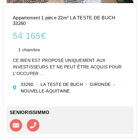
Appartement 1 pièce 22m² LA TESTE DE BUCH
33260
54 165€
1 chambre
CE BIEN EST PROPOSÉ UNIQUEMENT AUX
INVESTISSEURS ET NE PEUT ÊTRE ACQUIS POUR
L'OCCUPER
CESSION APPARTEMENT EN RÉSIDENCE DE
33260
LA TESTE DE BUCH
GIRONDE
TOURISME DE TYPE T1 DE 22 M² À LA TESTE DE
NOUVELLE-AQUITAINE
BUCH - LES OCÉANIDES - GESTOCEANIDES
Investir dans un appartement de type T1 en To...
SENIORISSIMMO
Contacter l'agence
Appeler l’agence