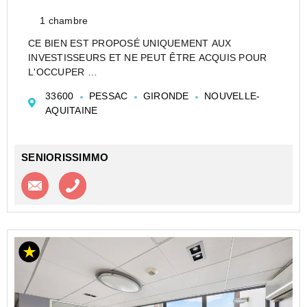
1 chambre
CE BIEN EST PROPOSÉ UNIQUEMENT AUX
INVESTISSEURS ET NE PEUT ÊTRE ACQUIS POUR
L'OCCUPER
CESSION APPARTEMENT EN RÉSIDENCE
33600
PESSAC
GIRONDE
NOUVELLE-
ETUDIANTE DE TYPE STUDIO DE 19 M² À PESSAC -
AQUITAINE
ALL SUITES STUDY - BÉCQUEREL -PESSAC - ALL
SUITE
Investir dans un appartement de ty...
SENIORISSIMMO
Contacter l'agence
Appeler l’agence