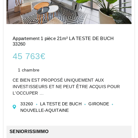
Appartement 1 pièce 21m² LA TESTE DE BUCH
33260
45 763€
1 chambre
CE BIEN EST PROPOSÉ UNIQUEMENT AUX
INVESTISSEURS ET NE PEUT ÊTRE ACQUIS POUR
L'OCCUPER
CESSION APPARTEMENT EN RÉSIDENCE DE
33260
LA TESTE DE BUCH
GIRONDE
TOURISME DE TYPE T1 DE 21 M² À LA TESTE DE
NOUVELLE-AQUITAINE
BUCH - LES OCÉANIDES - GESTOCEANIDES
Investir dans un appartement de type T1 en To...
SENIORISSIMMO