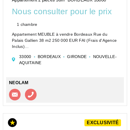
Nous consulter pour le prix
1 chambre
Appartement MEUBLE à vendre Bordeaux Rue du
Palais Gallien 38 m2 250 000 EUR FAI (Frais d'Agence
Inclus)
Situé dans l'un des quartiers les plus prisés de
33000
BORDEAUX
GIRONDE
NOUVELLE-
Bordeaux, à deux pas du Jardin Public et de la Place
AQUITAINE
Tourny, ce charmant appartement ...
NEOLAM
Contacter l'agence
Appeler l’agence
EXCLUSIVITÉ