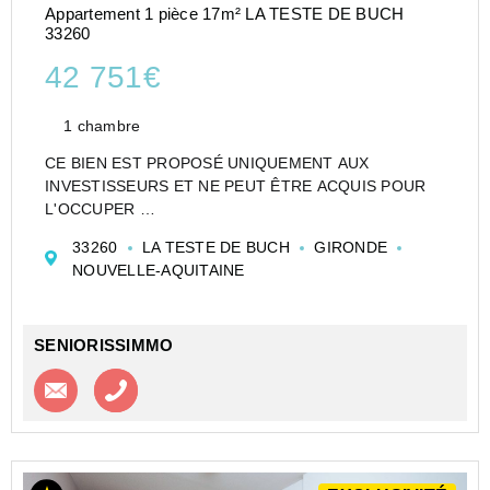
Appartement 1 pièce 17m² LA TESTE DE BUCH
33260
42 751€
1 chambre
CE BIEN EST PROPOSÉ UNIQUEMENT AUX
INVESTISSEURS ET NE PEUT ÊTRE ACQUIS POUR
L'OCCUPER
CESSION APPARTEMENT EN RÉSIDENCE DE
33260
LA TESTE DE BUCH
GIRONDE
TOURISME DE TYPE STUDIO DE 17 M² À LA TESTE
NOUVELLE-AQUITAINE
DE BUCH - LES OCÉANIDES - GESTOCEANIDES
Investir dans un appartement de type Stud...
SENIORISSIMMO
Contacter l'agence
Appeler l’agence