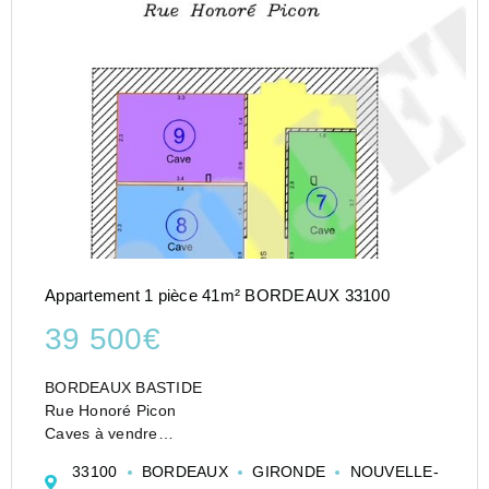
Appartement 1 pièce 41m² BORDEAUX 33100
39 500€
BORDEAUX BASTIDE
Rue Honoré Picon
Caves à vendre
Situé au sol d'une petite copropriété, ensemble de 5
33100
BORDEAUX
GIRONDE
NOUVELLE-
caves à vendre avec chacune un lot de copropriété.