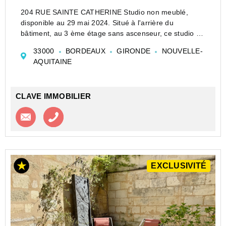
204 RUE SAINTE CATHERINE Studio non meublé,
disponible au 29 mai 2024. Situé à l'arrière du
bâtiment, au 3 ème étage sans ascenseur, ce studio de
20 m2 non meublé est disponible à la location. Il
33000
BORDEAUX
GIRONDE
NOUVELLE-
dispose d'une pièce à vivre avec coin cuisine équipé
AQUITAINE
d...
CLAVE IMMOBILIER
Contacter l'agence
Appeler l’agence
EXCLUSIVITÉ