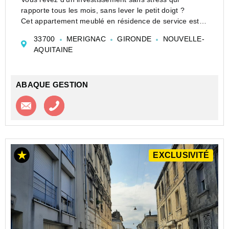
rapporte tous les mois, sans lever le petit doigt ?
Cet appartement meublé en résidence de service est la
pépite qu'il vous faut !
33700
MERIGNAC
GIRONDE
NOUVELLE-
-Les atouts qui vont vous séduire :
AQUITAINE
-Loyers garantis : Revenus ass...
ABAQUE GESTION
Contacter l'agence
Appeler l’agence
EXCLUSIVITÉ