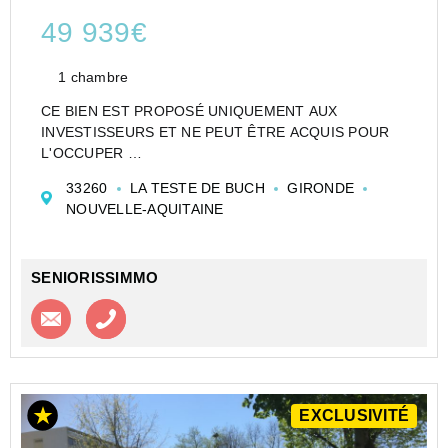
49 939€
1 chambre
CE BIEN EST PROPOSÉ UNIQUEMENT AUX
INVESTISSEURS ET NE PEUT ÊTRE ACQUIS POUR
L'OCCUPER
CESSION APPARTEMENT EN RÉSIDENCE DE
33260
LA TESTE DE BUCH
GIRONDE
TOURISME DE TYPE T1 DE 21 M² À LA TESTE DE
NOUVELLE-AQUITAINE
BUCH - LES OCÉANIDES - GESTOCEANIDES
Investir dans un appartement de type T1 en To...
SENIORISSIMMO
Contacter l'agence
Appeler l’agence
EXCLUSIVITÉ