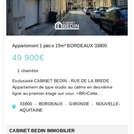
Appartement 1 pièce 19m² BORDEAUX 33800
49 900€
1 chambre
Exclusivité CABINET BEDIN - RUE DE LA BREDE .
Appartement de type studio au calme en deuxième
ligne au premier étage sur cour. <BR>Cette
appartement n'a pas l'autorisation de la mairie pour la
33800
BORDEAUX
GIRONDE
NOUVELLE-
location. <BR>A utiliser en habitation princi...
AQUITAINE
CABINET BEDIN IMMOBILIER