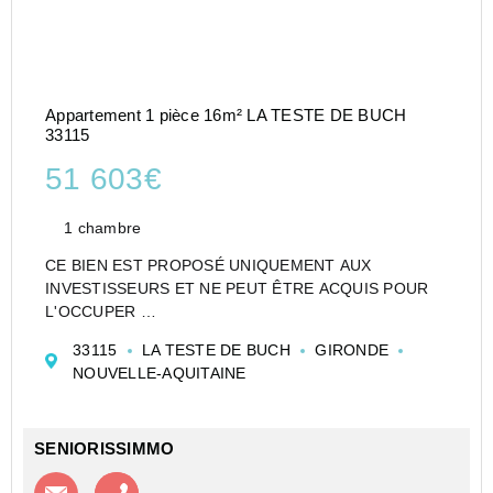
Appartement 1 pièce 16m² LA TESTE DE BUCH
33115
51 603€
1 chambre
CE BIEN EST PROPOSÉ UNIQUEMENT AUX
INVESTISSEURS ET NE PEUT ÊTRE ACQUIS POUR
L'OCCUPER
CESSION APPARTEMENT EN RÉSIDENCE DE
33115
LA TESTE DE BUCH
GIRONDE
TOURISME DE TYPE T1 DE 16 M² À LA TESTE-DE-
NOUVELLE-AQUITAINE
BUCH - ALL SUITE - LA TESTE DE BUCH - LES
OCÉANIDES - ALL SUITE
Investir dans un a...
SENIORISSIMMO
Contacter l'agence
Appeler l’agence