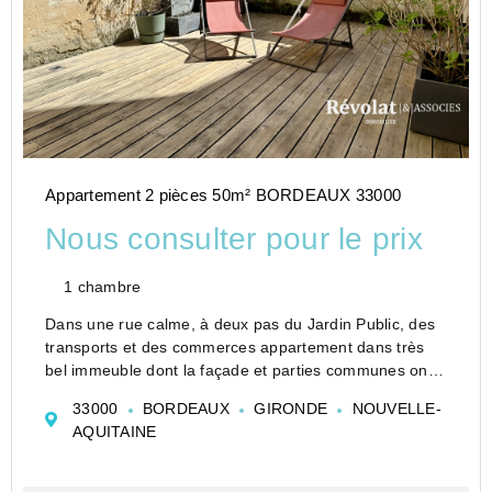
Appartement 2 pièces 50m² BORDEAUX 33000
Nous consulter pour le prix
1 chambre
Dans une rue calme, à deux pas du Jardin Public, des
transports et des commerces appartement dans très
bel immeuble dont la façade et parties communes ont
été ravalées. Cet appartement entièrement rénové se
33000
BORDEAUX
GIRONDE
NOUVELLE-
situe au rez-de-chaussée, sur l'arrière et dispo...
AQUITAINE