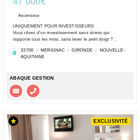
47 000€
Ascenseur
UNIQUEMENT POUR INVESTISSEURS
Vous rêvez d'un investissement sans stress qui
rapporte tous les mois, sans lever le petit doigt ?
Cet appartement meublé en résidence de service est la
33700
MERIGNAC
GIRONDE
NOUVELLE-
pépite qu'il vous faut !
AQUITAINE
Les atouts qui vont vous séduire ...
ABAQUE GESTION
Contacter l'agence
Appeler l’agence
EXCLUSIVITÉ