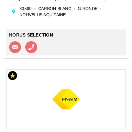
de 75 ans.
33560
CARBON BLANC
GIRONDE
Idéalement située en périphérie de Bordeaux,
NOUVELLE-AQUITAINE
appartement à usage d'habitation comprenant : entrée,
cuisine, cellier...
HORUS SELECTION
Contacter l'agence
Appeler l’agence