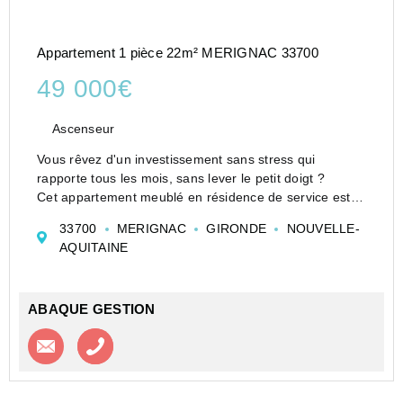
Appartement 1 pièce 22m² MERIGNAC 33700
49 000€
Ascenseur
Vous rêvez d'un investissement sans stress qui
rapporte tous les mois, sans lever le petit doigt ?
Cet appartement meublé en résidence de service est la
pépite qu'il vous faut !
33700
MERIGNAC
GIRONDE
NOUVELLE-
Les atouts qui vont vous séduire :
AQUITAINE
-Loyers garantis : Revenus a...
ABAQUE GESTION
Contacter l'agence
Appeler l’agence