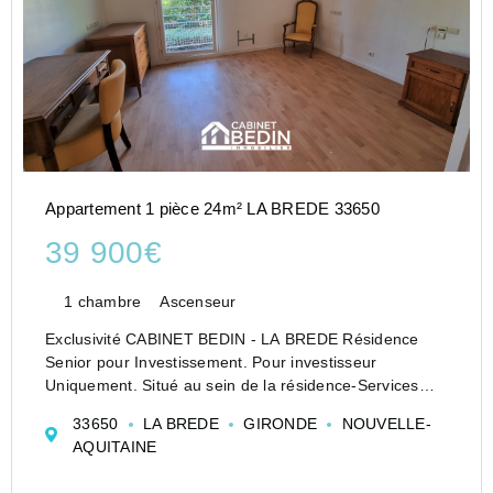
Appartement 1 pièce 24m² LA BREDE 33650
39 900€
1 chambre
Ascenseur
Exclusivité CABINET BEDIN - LA BREDE Résidence
Senior pour Investissement. Pour investisseur
Uniquement. Situé au sein de la résidence-Services
'VILLA ROSE DE MONS' dans le centre de la Brède, ce
33650
LA BREDE
GIRONDE
NOUVELLE-
studio est composé d'une entrée, d'une cuisi...
AQUITAINE