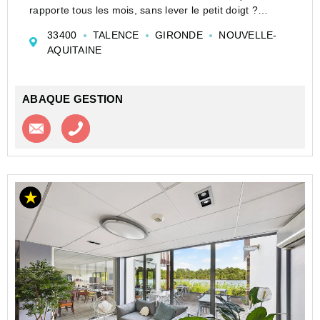
rapporte tous les mois, sans lever le petit doigt ?
Cet appartement meublé en résidence de service est la
33400
TALENCE
GIRONDE
NOUVELLE-
pépite qu'il vous faut !
AQUITAINE
Les atouts qui vont vous séduire ...
ABAQUE GESTION
Contacter l'agence
Appeler l’agence