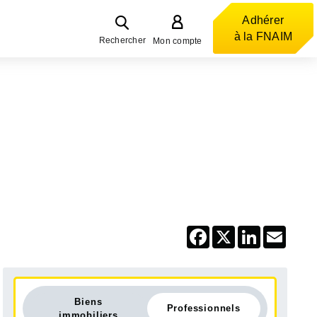
Adhérer
à la FNAIM
Rechercher
Mon compte
Facebook
X
LinkedIn
Email
Biens
Professionnels
immobiliers