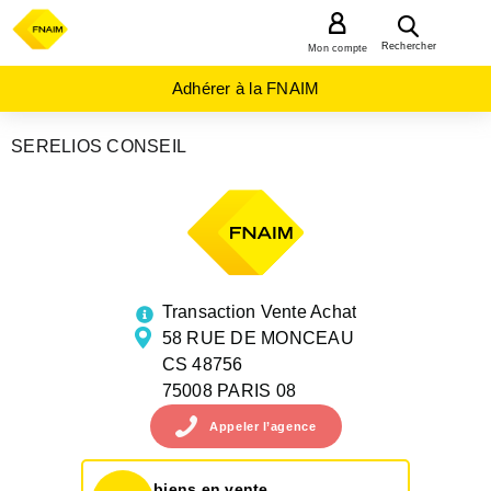
MENU
Rechercher
Mon compte
Adhérer à la FNAIM
SERELIOS CONSEIL
AGENCES
IMMOBILIÈRES
ILE-
DE-
FRANCE
PARIS
PARIS 08E
ARRONDISSEMENT
Transaction Vente Achat
58 RUE DE MONCEAU
CS 48756
75008 PARIS 08
Appeler
l’agence
biens en vente